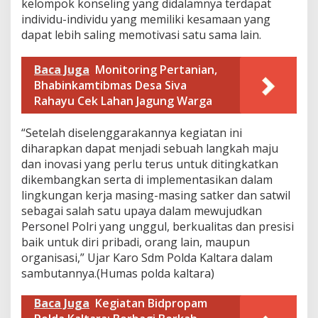
kelompok konseling yang didalamnya terdapat
g
individu-individu yang memiliki kesamaan yang
g
dapat lebih saling memotivasi satu sama lain.
a
r
a
Baca Juga
Monitoring Pertanian,
n
Bhabinkamtibmas Desa Siva
2
0
Rahayu Cek Lahan Jagung Warga
2
4
“Setelah diselenggarakannya kegiatan ini
.
diharapkan dapat menjadi sebuah langkah maju
dan inovasi yang perlu terus untuk ditingkatkan
dikembangkan serta di implementasikan dalam
lingkungan kerja masing-masing satker dan satwil
sebagai salah satu upaya dalam mewujudkan
Personel Polri yang unggul, berkualitas dan presisi
baik untuk diri pribadi, orang lain, maupun
organisasi,” Ujar Karo Sdm Polda Kaltara dalam
sambutannya.(Humas polda kaltara)
Baca Juga
Kegiatan Bidpropam