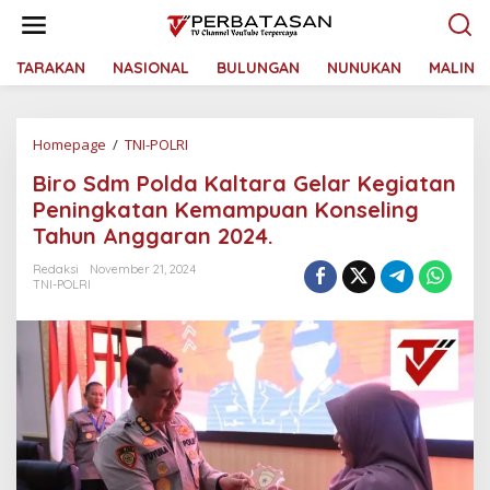
L
e
w
a
TARAKAN
NASIONAL
BULUNGAN
NUNUKAN
MALINA
t
i
k
Homepage
/
TNI-POLRI
B
e
i
k
Biro Sdm Polda Kaltara Gelar Kegiatan
r
o
o
n
Peningkatan Kemampuan Konseling
S
t
Tahun Anggaran 2024.
d
e
m
n
Redaksi
November 21, 2024
P
TNI-POLRI
o
l
d
a
K
a
l
t
a
r