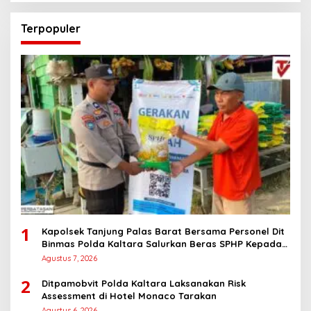
Terpopuler
1
Kapolsek Tanjung Palas Barat Bersama Personel Dit
Binmas Polda Kaltara Salurkan Beras SPHP Kepada
Masyarakat
Agustus 7, 2026
2
Ditpamobvit Polda Kaltara Laksanakan Risk
Assessment di Hotel Monaco Tarakan
Agustus 6, 2026