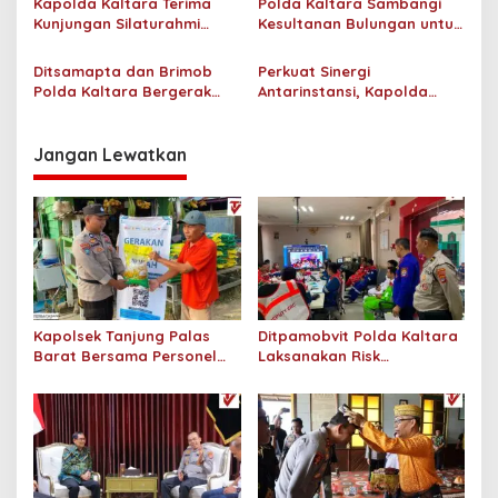
Kapolda Kaltara Terima
Polda Kaltara Sambangi
p
Kepada Masyarakat
Kunjungan Silaturahmi
Kesultanan Bulungan untuk
Jajaran Pengadilan Tinggi
Perkuat Sinergi Kamtibmas
o
Kaltara
Ditsamapta dan Brimob
Perkuat Sinergi
s
Polda Kaltara Bergerak
Antarinstansi, Kapolda
Cepat Padamkan
Kaltara Terima Audiensi KPP
Kebakaran Lahan Gambut
Pratama Tanjung Redeb
2 Hektar di Bulungan
dan KPP Pratama Tarakan
Jangan Lewatkan
Kapolsek Tanjung Palas
Ditpamobvit Polda Kaltara
Barat Bersama Personel
Laksanakan Risk
Dit Binmas Polda Kaltara
Assessment di Hotel
Salurkan Beras SPHP
Monaco Tarakan
Kepada Masyarakat