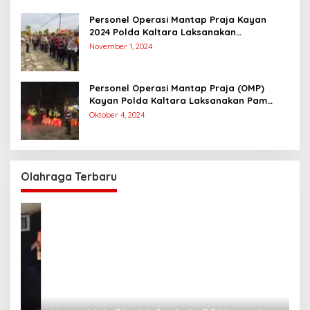
Personel Operasi Mantap Praja Kayan
2024 Polda Kaltara Laksanakan
Pengamanan Simulasi Pemungutan dan
November 1, 2024
Perhitungan Suara Dalam Rangka Pilkada
2024
Personel Operasi Mantap Praja (OMP)
Kayan Polda Kaltara Laksanakan Pam
Kampanye Paslon Gubernur dan Wakil
Oktober 4, 2024
Gubernur
Olahraga Terbaru