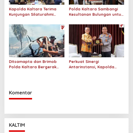
Kapolda Kaltara Terima
Polda Kaltara Sambangi
Kunjungan Silaturahmi
Kesultanan Bulungan untuk
Jajaran Pengadilan Tinggi
Perkuat Sinergi Kamtibmas
Kaltara
Ditsamapta dan Brimob
Perkuat Sinergi
Polda Kaltara Bergerak
Antarinstansi, Kapolda
Cepat Padamkan
Kaltara Terima Audiensi KPP
Kebakaran Lahan Gambut
Pratama Tanjung Redeb
2 Hektar di Bulungan
dan KPP Pratama Tarakan
Komentar
KALTIM