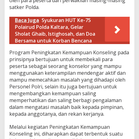
oleh para peserta dari perwakilan masing-masing
K
satker Polda.
e
m
Baca Juga
Syukuran HUT Ke-75
a
m
Polairud Polda Kaltara, Gelar
p
Sholat Ghaib, Istighosah, dan Doa
u
Bersama untuk Korban Bencana
a
n
Program Peningkatan Kemampuan Konseling pada
K
prinsipnya bertujuan untuk membekali para
o
n
peserta sebagai seorang konselor yang mampu
s
menggunakan keterampilan mendengar aktif dan
e
mampu memecahkan masalah yang dihadapi oleh
l
Personel Polri, selain itu juga bertujuan untuk
i
n
mengembangkan kemampuan saling
g
memperhatikan dan saling berbagi pengalaman
T
dalam mengatasi masalah baik kepada pimpinan,
a
kepada anggotanya, dan rekan kerjanya.
h
u
n
Melalui kegiatan Peningkatan Kemampuan
A
Konseling ini, diharapkan dapat terbentuk suatu
n