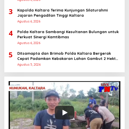
3
Kapolda Kaltara Terima Kunjungan Silaturahmi
Jajaran Pengadilan Tinggi Kaltara
Agustus 6, 2026
4
Polda Kaltara Sambangi Kesultanan Bulungan untuk
Perkuat Sinergi Kamtibmas
Agustus 6, 2026
5
Ditsamapta dan Brimob Polda Kaltara Bergerak
Cepat Padamkan Kebakaran Lahan Gambut 2 Hektar
di Bulungan
Agustus 5, 2026