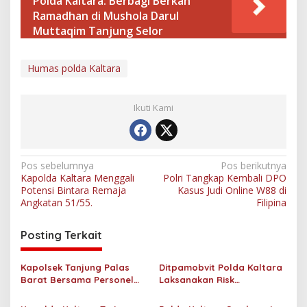
Polda Kaltara: Berbagi Berkah
Ramadhan di Mushola Darul
Muttaqim Tanjung Selor
Humas polda Kaltara
Ikuti Kami
N
Pos sebelumnya
Pos berikutnya
Kapolda Kaltara Menggali
Polri Tangkap Kembali DPO
a
Potensi Bintara Remaja
Kasus Judi Online W88 di
v
Angkatan 51/55.
Filipina
i
Posting Terkait
g
a
Kapolsek Tanjung Palas
Ditpamobvit Polda Kaltara
s
Barat Bersama Personel
Laksanakan Risk
Dit Binmas Polda Kaltara
Assessment di Hotel
i
Salurkan Beras SPHP
Monaco Tarakan