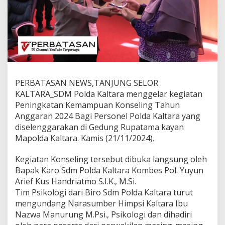
a
G
e
l
a
r
K
e
g
PERBATASAN NEWS,TANJUNG SELOR
i
KALTARA_SDM Polda Kaltara menggelar kegiatan
a
t
Peningkatan Kemampuan Konseling Tahun
a
Anggaran 2024 Bagi Personel Polda Kaltara yang
n
diselenggarakan di Gedung Rupatama kayan
P
Mapolda Kaltara. Kamis (21/11/2024).
e
n
i
Kegiatan Konseling tersebut dibuka langsung oleh
n
Bapak Karo Sdm Polda Kaltara Kombes Pol. Yuyun
g
Arief Kus Handriatmo S.I.K., M.Si.
k
Tim Psikologi dari Biro Sdm Polda Kaltara turut
a
mengundang Narasumber Himpsi Kaltara Ibu
t
a
Nazwa Manurung M.Psi., Psikologi dan dihadiri
n