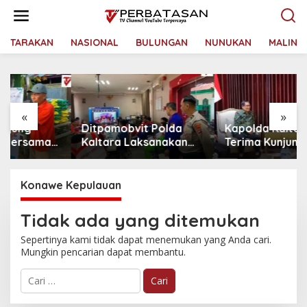
L
e
w
a
TARAKAN
NASIONAL
BULUNGAN
NUNUKAN
MALINA
t
i
k
e
k
«
»
o
Ditpamobvit Polda
Kapolda Kaltara
n
t
Kaltara Laksanakan
Terima Kunjungan
e
Risk Assessment di
Silaturahmi Jajaran
n
Hotel Monaco Tarakan
Pengadilan Tinggi
Kaltara
Konawe Kepulauan
Tidak ada yang ditemukan
Sepertinya kami tidak dapat menemukan yang Anda cari.
Mungkin pencarian dapat membantu.
C
a
r