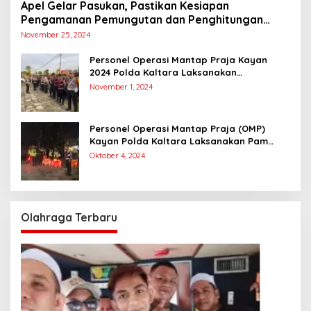
Apel Gelar Pasukan, Pastikan Kesiapan
Pengamanan Pemungutan dan Penghitungan
Suara
November 25, 2024
Personel Operasi Mantap Praja Kayan
2024 Polda Kaltara Laksanakan
Pengamanan Simulasi Pemungutan dan
November 1, 2024
Perhitungan Suara Dalam Rangka Pilkada
2024
Personel Operasi Mantap Praja (OMP)
Kayan Polda Kaltara Laksanakan Pam
Kampanye Paslon Gubernur dan Wakil
Oktober 4, 2024
Gubernur
Olahraga Terbaru