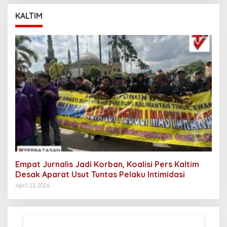
i
u
KALTIM
n
t
u
k
:
Empat Jurnalis Jadi Korban, Koalisi Pers Kaltim
Desak Aparat Usut Tuntas Pelaku Intimidasi
April 23, 2026