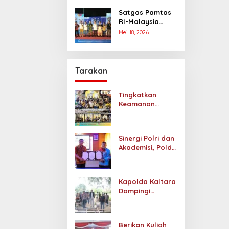
Longsor
Satgas Pamtas
Memakan Badan
RI-Malaysia
Jalan
Buka
Mei 18, 2026
Lembuswana
Tournament
Border di
Nunukan
Tarakan
Tingkatkan
Keamanan
Swakarsa, Polda
Kaltara
Revitalisasi
Sinergi Polri dan
Satkamling di
Akademisi, Polda
Sebengkok
Kaltara
Tarakan
Bersama UBT
Resmi Launching
Kapolda Kaltara
Pusat Studi
Dampingi
Kepolisian
Dansat Brimob
Tinjau
Pembangunan
Berikan Kuliah
Jembatan Akses