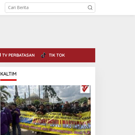
TV PERBATASAN
TIK TOK
KALTIM
erkuat Sinergi
Ditpamobvit Polda Kaltara
ntarinstansi, Kapolda
Laksanakan Risk
altara Terima Audiensi
Assessment di Hotel
PP Pratama Tanjung
Monaco Tarakan
edeb dan KPP Pratama
arakan