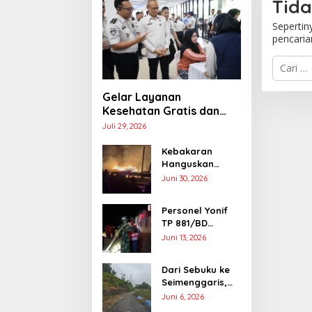
Tid
Sepertin
pencari
C
a
r
Gelar Layanan
i
Kesehatan Gratis dan
u
Baksos di Sebatik, Kanwil
n
Juli 29, 2026
t
Ditjen Imigrasi Kaltim
u
Serahkan Ratusan Paket
Kebakaran
k
Hanguskan
Sembako
:
Rumah Warga di
Juni 30, 2026
Sebuku, Enam
Penghuni
Personel Yonif
Selamat,
TP 881/BD
Kerugian Ditaksir
Dikerahkan
Juni 13, 2026
Rp200 Juta
Padamkan
Kebakaran
Dari Sebuku ke
Gereja St.
Seimenggaris,
Yoseph di Tulin
Tujuh Titik Rusak
Juni 6, 2026
Onsoi
Parah Akibat