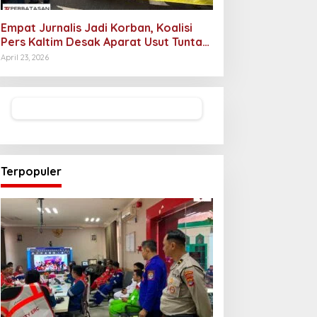
Empat Jurnalis Jadi Korban, Koalisi
Pers Kaltim Desak Aparat Usut Tuntas
Pelaku Intimidasi
April 23, 2026
Terpopuler