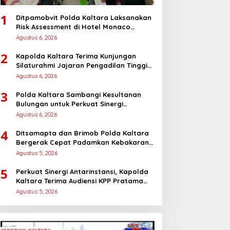
1
Ditpamobvit Polda Kaltara Laksanakan
Risk Assessment di Hotel Monaco
Tarakan
Agustus 6, 2026
2
Kapolda Kaltara Terima Kunjungan
Silaturahmi Jajaran Pengadilan Tinggi
Kaltara
Agustus 6, 2026
3
Polda Kaltara Sambangi Kesultanan
Bulungan untuk Perkuat Sinergi
Kamtibmas
Agustus 6, 2026
4
Ditsamapta dan Brimob Polda Kaltara
Bergerak Cepat Padamkan Kebakaran
Lahan Gambut 2 Hektar di Bulungan
Agustus 5, 2026
5
Perkuat Sinergi Antarinstansi, Kapolda
Kaltara Terima Audiensi KPP Pratama
Tanjung Redeb dan KPP Pratama
Agustus 5, 2026
Tarakan