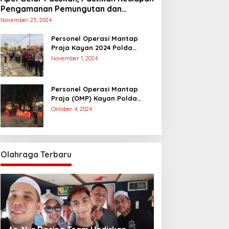
Pengamanan Pemungutan dan
Penghitungan Suara
November 25, 2024
Personel Operasi Mantap
Praja Kayan 2024 Polda
Kaltara Laksanakan
November 1, 2024
Pengamanan Simulasi
Pemungutan dan Perhitungan
Suara Dalam Rangka Pilkada
Personel Operasi Mantap
2024
Praja (OMP) Kayan Polda
Kaltara Laksanakan Pam
Oktober 4, 2024
Kampanye Paslon Gubernur
dan Wakil Gubernur
Olahraga Terbaru