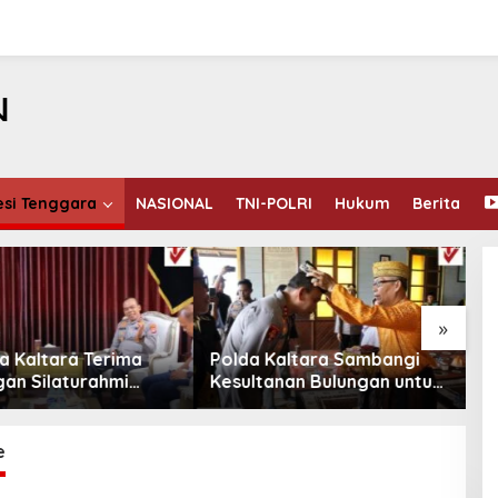
esi Tenggara
NASIONAL
TNI-POLRI
Hukum
Berita
»
Kaltara Sambangi
Ditsamapta dan Brimob
P
anan Bulungan untuk
Polda Kaltara Bergerak
A
t Sinergi Kamtibmas
Cepat Padamkan
K
Kebakaran Lahan Gambut
K
2 Hektar di Bulungan
R
e
T