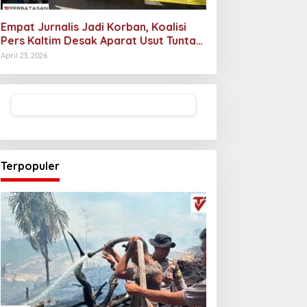
Empat Jurnalis Jadi Korban, Koalisi
Pers Kaltim Desak Aparat Usut Tuntas
Pelaku Intimidasi
April 23, 2026
Terpopuler