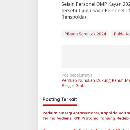
a
Selain Personel OMP Kayan 202
n
tersebut juga hadir Personel T
P
(hmspolda)
e
r
h
i
Pilkada Serentak 2024
Polda Ka
t
u
n
g
a
n
S
u
N
Pos sebelumnya
a
Pemkab Nunukan Dukung Penuh M
a
r
Bergizi Gratis
a
v
D
i
Posting Terkait
a
l
g
a
Perkuat Sinergi Antarinstansi, Kapolda Kalta
a
m
Terima Audiensi KPP Pratama Tanjung Redeb
R
s
KPP Pratama Tarakan
a