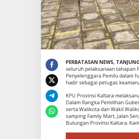
l
d
a
K
a
l
t
a
r
a
L
PERBATASAN NEWS, TANJUNG
a
seluruh pelaksanaan tahapan P
k
Penyelenggara Pemilu dalam hal
s
hadir sebagai petugas keamana
a
n
a
KPU Provinsi Kaltara melaksa
k
Dalam Rangka Pemilihan Gubern
a
serta Walikota dan Wakil Wali
n
samping Family Mart, Jalan Se
P
Bulungan Provinsi Kaltara. Kami
e
n
g