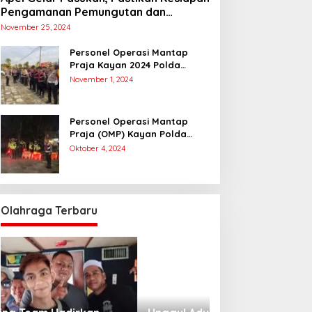
Pengamanan Pemungutan dan
Penghitungan Suara
November 25, 2024
Personel Operasi Mantap
Praja Kayan 2024 Polda
Kaltara Laksanakan
November 1, 2024
Pengamanan Simulasi
Pemungutan dan Perhitungan
Suara Dalam Rangka Pilkada
Personel Operasi Mantap
2024
Praja (OMP) Kayan Polda
Kaltara Laksanakan Pam
Oktober 4, 2024
Kampanye Paslon Gubernur
dan Wakil Gubernur
Olahraga Terbaru