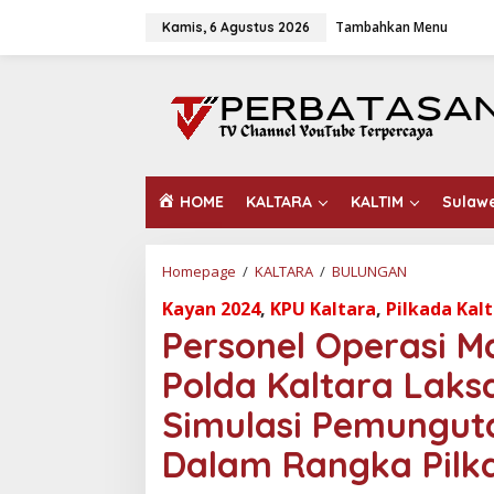
L
Tambahkan Menu
e
Kamis, 6 Agustus 2026
w
a
t
i
k
e
k
o
HOME
KALTARA
KALTIM
Sulaw
n
t
e
n
Homepage
/
KALTARA
/
BULUNGAN
P
e
Kayan 2024
,
KPU Kaltara
,
Pilkada Kal
r
s
Personel Operasi M
o
n
Polda Kaltara Lak
e
l
Simulasi Pemungut
O
p
Dalam Rangka Pilk
e
r