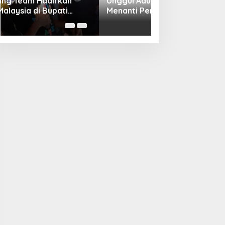
Unggul Adu Pinalti, Gapindo FC
Menanti Penantang Selanjutnya di
Semifinal Bupati Cup 2024