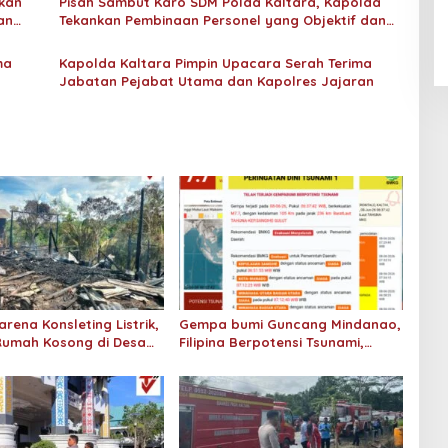
An-Nur Racing Team Hadirkan
tkan
Pisah Sambut Karo SDM Polda Kaltara, Kapolda
Pembalap Malaysia di Bupati
an
Tekankan Pembinaan Personel yang Objektif dan
Berkeadilan
Nunukan Drag Race
ma
Kapolda Kaltara Pimpin Upacara Serah Terima
Jabatan Pejabat Utama dan Kapolres Jajaran
rena Konsleting Listrik,
Gempa bumi Guncang Mindanao,
Rumah Kosong di Desa
Filipina Berpotensi Tsunami,
Dilalap Si Jago Merah
Status Siaga dan Waspada di
Sejumlah Wilayah di Indonesia
Termasuk Kaltara