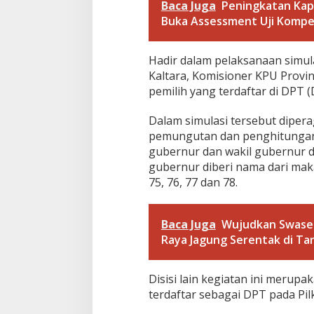
a
Baca Juga
Peningkatan Kap
m
Buka Assessment Uji Kompet
a
n
a
Hadir dalam pelaksanaan simul
n
Kaltara, Komisioner KPU Provi
S
i
pemilih yang terdaftar di DPT (
m
u
Dalam simulasi tersebut diper
l
pemungutan dan penghitungan 
a
gubernur dan wakil gubernur d
s
i
gubernur diberi nama dari ma
P
75, 76, 77 dan 78.
e
m
u
Baca Juga
Wujudkan Swasem
n
Raya Jagung Serentak di Ta
g
u
t
Disisi lain kegiatan ini merup
a
n
terdaftar sebagai DPT pada Pil
d