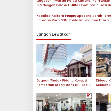
Gagasan Irwasda Polda Kaltara, Polri Deka
i
n
Diri dengan Pelaku UMKM Lewat Sosialisasi d
g
p
Workshop Digital Marketing
k
a
o
Kapolda Kaltara Pimpin Upacara Serah Teri
P
Jabatan Karo SDM Polda Kalimantan Utara
s
i
l
k
Jangan Lewatkan
a
d
a
2
0
2
4
Dugaan Tindak Pidana Korupsi
Diduga Ka
Pemberian Kredit Bank BRI ke PT.
Sebuah 
SSP Didalami Kejati Kaltara
Pimping 