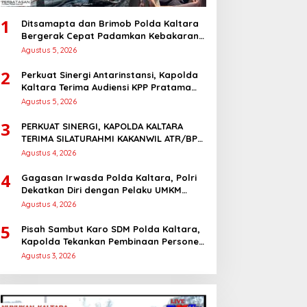
1
Ditsamapta dan Brimob Polda Kaltara
Bergerak Cepat Padamkan Kebakaran
Lahan Gambut 2 Hektar di Bulungan
Agustus 5, 2026
2
Perkuat Sinergi Antarinstansi, Kapolda
Kaltara Terima Audiensi KPP Pratama
Tanjung Redeb dan KPP Pratama
Agustus 5, 2026
Tarakan
3
PERKUAT SINERGI, KAPOLDA KALTARA
TERIMA SILATURAHMI KAKANWIL ATR/BPN
PROVINSI KALIMANTAN UTARA
Agustus 4, 2026
4
Gagasan Irwasda Polda Kaltara, Polri
Dekatkan Diri dengan Pelaku UMKM
Lewat Sosialisasi dan Workshop Digital
Agustus 4, 2026
Marketing
5
Pisah Sambut Karo SDM Polda Kaltara,
Kapolda Tekankan Pembinaan Personel
yang Objektif dan Berkeadilan
Agustus 3, 2026