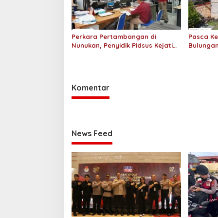
Perkara Pertambangan di
Pasca Ke
Nunukan, Penyidik Pidsus Kejati
Bulungan
Kaltara Periksa Sembilan Saksi
Tinjau L
Labfor
Komentar
News Feed