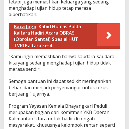
tetapi juga memastikan keluarga yang sedang
r
menghadapi ujian hidup tetap merasa
a
diperhatikan.
d
i
B
Baca Juga
Kabid Humas Polda
u
Kaltara Hadiri Acara OBRAS
l
(Obrolan Santai) Spesial HUT
u
TVRI Kaltara ke-4
n
g
a
“Kami ingin memastikan bahwa saudara-saudara
n
kita yang sedang menghadapi ujian hidup tidak
merasa sendiri.
Semoga bantuan ini dapat sedikit meringankan
beban dan menjadi penyemangat untuk terus
berjuang,” ujarnya.
Program Yayasan Kemala Bhayangkari Peduli
merupakan bagian dari komitmen YKB Daerah
Kalimantan Utara untuk hadir di tengah
masyarakat, khususnya kelompok rentan seperti