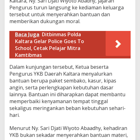
Kaltara, Ny. Sari Djati Wiyoto Abadhy, jajaran
a
Pengurus turun langsung ke kediaman keluarga
l
tersebut untuk menyerahkan bantuan dan
t
a
memberikan dukungan moral.
r
a
Baca Juga
Ditbinmas Polda
B
Kaltara Gelar Police Goes To
a
School, Cetak Pelajar Mitra
n
t
Kamtibmas
u
D
Dalam kunjungan tersebut, Ketua beserta
u
Pengurus YKB Daerah Kaltara menyalurkan
a
bantuan berupa paket sembako, kasur, kipas
A
angin, serta perlengkapan kebutuhan dasar
n
a
lainnya. Bantuan ini diharapkan dapat membantu
k
memperbaiki kenyamanan tempat tinggal
T
sekaligus meringankan beban kebutuhan sehari-
u
hari.
n
a
n
Menurut Ny. Sari Djati Wiyoto Abaadhy, kehadiran
e
YKB bukan sekadar menyerahkan bantuan materi,
t