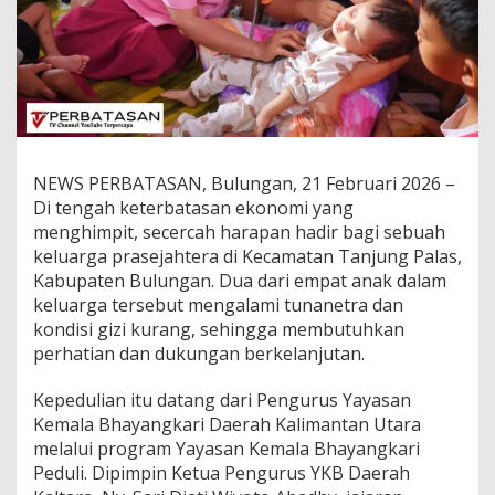
n
,
A
s
a
I
t
u
D
NEWS PERBATASAN, Bulungan, 21 Februari 2026 –
a
Di tengah keterbatasan ekonomi yang
t
a
menghimpit, secercah harapan hadir bagi sebuah
n
keluarga prasejahtera di Kecamatan Tanjung Palas,
g
Kabupaten Bulungan. Dua dari empat anak dalam
:
keluarga tersebut mengalami tunanetra dan
Y
kondisi gizi kurang, sehingga membutuhkan
K
B
perhatian dan dukungan berkelanjutan.
D
a
Kepedulian itu datang dari Pengurus Yayasan
e
Kemala Bhayangkari Daerah Kalimantan Utara
r
melalui program Yayasan Kemala Bhayangkari
a
h
Peduli. Dipimpin Ketua Pengurus YKB Daerah
K