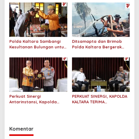
Monaco Tarakan
Kaltara
Polda Kaltara Sambangi
Ditsamapta dan Brimob
Kesultanan Bulungan untuk
Polda Kaltara Bergerak
Perkuat Sinergi Kamtibmas
Cepat Padamkan
Kebakaran Lahan Gambut
2 Hektar di Bulungan
Perkuat Sinergi
PERKUAT SINERGI, KAPOLDA
Antarinstansi, Kapolda
KALTARA TERIMA
Kaltara Terima Audiensi KPP
SILATURAHMI KAKANWIL
Pratama Tanjung Redeb
ATR/BPN PROVINSI
dan KPP Pratama Tarakan
KALIMANTAN UTARA
Komentar