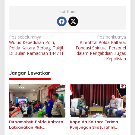
Ikuti Kami
N
Pos sebelumnya
Pos berikutnya
Wujud Kepedulian Polri,
Binrohtal Polda Kaltara,
a
Polda Kaltara Berbagi Takjil
Fondasi Spiritual Personel
v
Di Bulan Ramadhan 1447 H
dalam Pengabdian Tugas
Kepolisian
i
g
Jangan Lewatkan
a
s
i
p
o
s
Ditpamobvit Polda Kaltara
Kapolda Kaltara Terima
Laksanakan Risk
Kunjungan Silaturahmi
Assessment di Hotel
Jajaran Pengadilan Tinggi