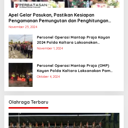
Apel Gelar Pasukan, Pastikan Kesiapan
Pengamanan Pemungutan dan Penghitungan
Suara
November 25, 2024
Personel Operasi Mantap Praja Kayan
2024 Polda Kaltara Laksanakan
Pengamanan Simulasi Pemungutan dan
November 1, 2024
Perhitungan Suara Dalam Rangka Pilkada
2024
Personel Operasi Mantap Praja (OMP)
Kayan Polda Kaltara Laksanakan Pam
Kampanye Paslon Gubernur dan Wakil
Oktober 4, 2024
Gubernur
Olahraga Terbaru