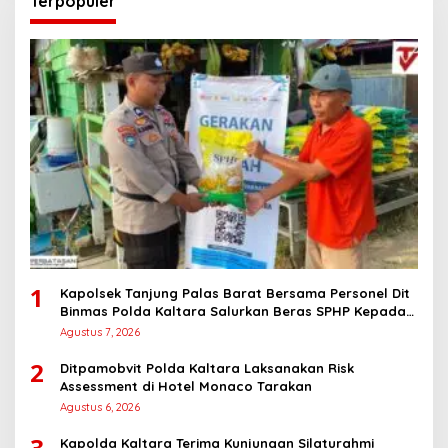
Terpopuler
1
Kapolsek Tanjung Palas Barat Bersama Personel Dit
Binmas Polda Kaltara Salurkan Beras SPHP Kepada
Masyarakat
Agustus 7, 2026
2
Ditpamobvit Polda Kaltara Laksanakan Risk
Assessment di Hotel Monaco Tarakan
Agustus 6, 2026
3
Kapolda Kaltara Terima Kunjungan Silaturahmi