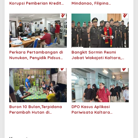
Korupsi Pemberian Kredit
Mindanao, Filipina
Bank BRI ke PT. SSP
Berpotensi Tsunami, Status
Didalami Kejati Kaltara
Siaga dan Waspada di
Sejumlah Wilayah di
Indonesia Termasuk
Kaltara
Perkara Pertambangan di
Bangkit Sormin Resmi
Nunukan, Penyidik Pidsus
Jabat Wakajati Kaltara,
Kejati Kaltara Periksa
Gantikan I Made
Sembilan Saksi
Sudarmawan yang
Dimutasi ke Bali
Buron 10 Bulan,Terpidana
DPO Kasus Aplikasi
Perambah Hutan di
Pariwisata Kaltara
Bulungan Ditangkap Tim
Ditangkap di Sulsel, Tiga
Tabur Kejati Kaltara
Bulan Buron