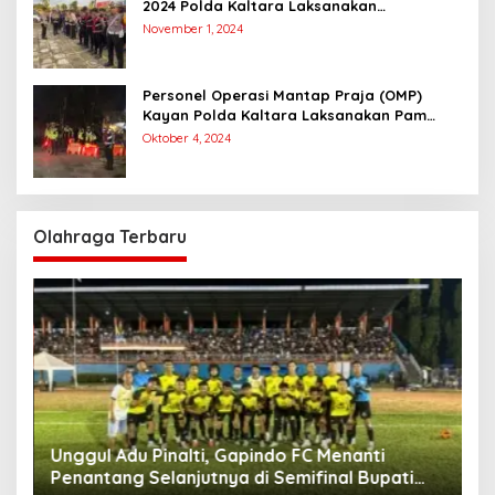
2024 Polda Kaltara Laksanakan
Pengamanan Simulasi Pemungutan dan
November 1, 2024
Perhitungan Suara Dalam Rangka Pilkada
2024
Personel Operasi Mantap Praja (OMP)
Kayan Polda Kaltara Laksanakan Pam
Kampanye Paslon Gubernur dan Wakil
Oktober 4, 2024
Gubernur
Olahraga Terbaru
Unggul Adu Pinalti, Gapindo FC Menanti
Penantang Selanjutnya di Semifinal Bupati