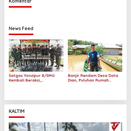
Komentar
News Feed
Satgas Yonzipur 8/SMG
Banjir Rendam Desa Data
Kembali Beraksi,
Dian, Puluhan Rumah
Penyelundupan Miras di
Terdampak
Perbatasan Berhasil
Digagalkan
KALTIM