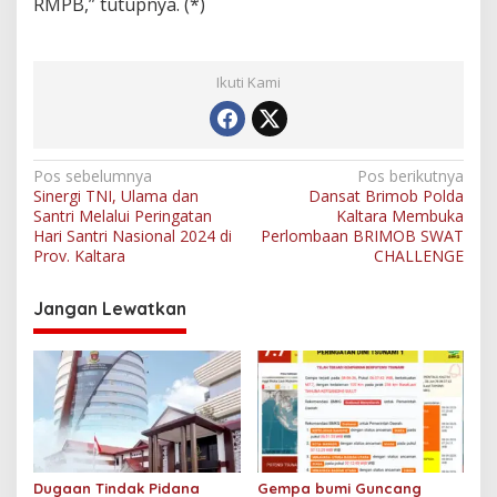
RMPB,” tutupnya. (*)
Ikuti Kami
N
Pos sebelumnya
Pos berikutnya
Sinergi TNI, Ulama dan
Dansat Brimob Polda
a
Santri Melalui Peringatan
Kaltara Membuka
v
Hari Santri Nasional 2024 di
Perlombaan BRIMOB SWAT
Prov. Kaltara
CHALLENGE
i
g
Jangan Lewatkan
a
s
i
p
o
s
Dugaan Tindak Pidana
Gempa bumi Guncang