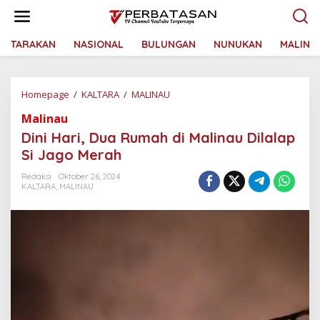
L
e
w
a
TARAKAN
NASIONAL
BULUNGAN
NUNUKAN
MALINA
t
i
k
Homepage
/
KALTARA
/
MALINAU
D
e
i
k
Malinau
n
o
i
n
Dini Hari, Dua Rumah di Malinau Dilalap
H
t
Si Jago Merah
a
e
r
n
Redaksi
Oktober 26, 2024
i
KALTARA
,
MALINAU
,
D
u
a
R
u
m
a
h
d