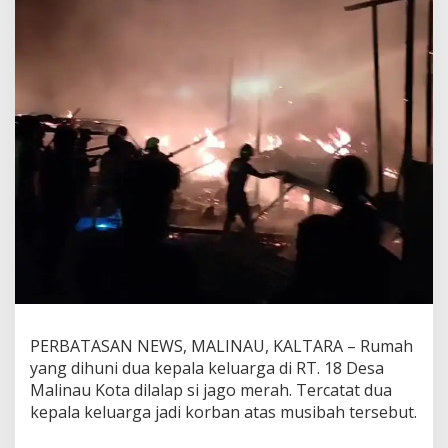
i
M
a
l
i
n
a
u
D
i
l
a
l
a
p
S
i
J
a
PERBATASAN NEWS, MALINAU, KALTARA – Rumah
g
yang dihuni dua kepala keluarga di RT. 18 Desa
o
M
Malinau Kota dilalap si jago merah. Tercatat dua
e
kepala keluarga jadi korban atas musibah tersebut.
r
a