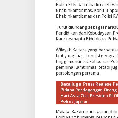
u
Putra S.I.K. dan dihadiri oleh P
a
t
Bhabinkamtibmas, Kanit Binpol
P
Bhabinkamtibmas dan Polisi R
e
r
​Turut diundang sebagai narasu
a
Pendidikan dan Kebudayaan Pro
n
"
Kaurkesmapta Biddokkes Polda 
P
o
Wilayah Kaltara yang berbatas
l
laut yang luas, kondisi geogra
i
tinggi menuntut kehadiran Polr
s
i
pembina Kamtibmas, tetapi jug
P
pertolongan pertama.
e
n
Baca Juga
Press Realese P
o
Pidana Perdagangan Orang 
l
o
Hari Asta Cita Presiden RI 
n
Polres Jajaran
g
"
Melalui Rakernis ini, peran Bi
Polri yang humanis, responsif,