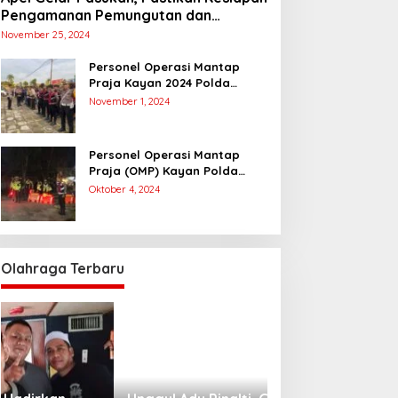
Pengamanan Pemungutan dan
Penghitungan Suara
November 25, 2024
Personel Operasi Mantap
Praja Kayan 2024 Polda
Kaltara Laksanakan
November 1, 2024
Pengamanan Simulasi
Pemungutan dan Perhitungan
Suara Dalam Rangka Pilkada
Personel Operasi Mantap
2024
Praja (OMP) Kayan Polda
Kaltara Laksanakan Pam
Oktober 4, 2024
Kampanye Paslon Gubernur
dan Wakil Gubernur
Olahraga Terbaru