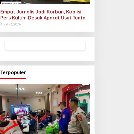
Empat Jurnalis Jadi Korban, Koalisi
Pers Kaltim Desak Aparat Usut Tuntas
Pelaku Intimidasi
April 23, 2026
Terpopuler