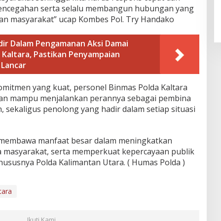
An-Nur Racing Team Hadirkan
pencegahan serta selalu membangun hubungan yang
Pembalap Malaysia di Bupati
an masyarakat” ucap Kombes Pol. Try Handako
Nunukan Drag Race
adir Dalam Pengamanan Aksi Damai
i Kaltara, Pastikan Penyampaian
 Lancar
omitmen yang kuat, personel Binmas Polda Kaltara
pkan mampu menjalankan perannya sebagai pembina
 sekaligus penolong yang hadir dalam setiap situasi
at membawa manfaat besar dalam meningkatkan
da masyarakat, serta memperkuat kepercayaan publik
 khususnya Polda Kalimantan Utara. ( Humas Polda )
tara
Ikuti Kami