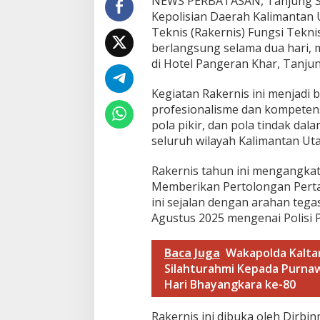
NEWS PERBATASAN, Tanjung Sel
g
Kepolisian Daerah Kalimantan 
s
Teknis (Rakernis) Fungsi Tekn
i
berlangsung selama dua hari, 
T
di Hotel Pangeran Khar, Tanju
e
k
n
Kegiatan Rakernis ini menjadi
i
profesionalisme dan kompeten
s
pola pikir, dan pola tindak da
B
seluruh wilayah Kalimantan Uta
i
n
m
​Rakernis tahun ini mengangk
a
Memberikan Pertolongan Pert
s
ini sejalan dengan arahan teg
2
Agustus 2025 mengenai Polisi 
0
2
5
Baca Juga
Wakapolda Kalta
,
Silahturahmi Kepada Purnaw
P
e
Hari Bhayangkara ke-80
r
k
​Rakernis ini dibuka oleh Dirb