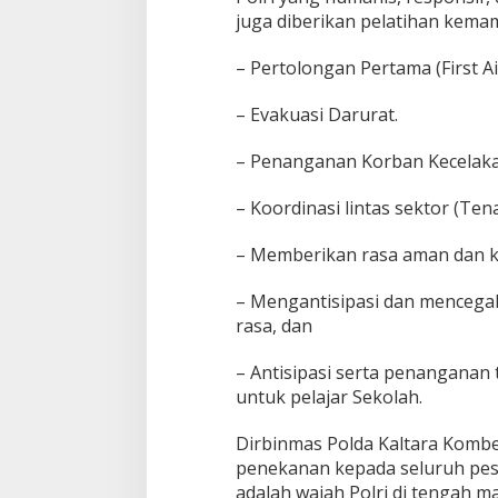
juga diberikan pelatihan kemam
– ​Pertolongan Pertama (First Ai
– ​Evakuasi Darurat.
– ​Penanganan Korban Kecelak
– ​Koordinasi lintas sektor (T
– ​Memberikan rasa aman dan ke
– Mengantisipasi dan mencegah 
rasa, dan
– Antisipasi serta penangana
untuk pelajar Sekolah.
Dirbinmas Polda Kaltara Kombe
penekanan kepada seluruh pese
adalah wajah Polri di tengah m