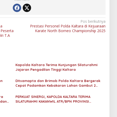
Pos berikutnya
ta
Prestasi Personel Polda Kaltara di Kejuaraan
 Peserta
Karate North Borneo Championship 2025
ri T.A
Kapolda Kaltara Terima Kunjungan Silaturahmi
Jajaran Pengadilan Tinggi Kaltara
an
Ditsamapta dan Brimob Polda Kaltara Bergerak
Cepat Padamkan Kebakaran Lahan Gambut 2
Hektar di Bulungan
ra
PERKUAT SINERGI, KAPOLDA KALTARA TERIMA
 dan
SILATURAHMI KAKANWIL ATR/BPN PROVINSI
KALIMANTAN UTARA