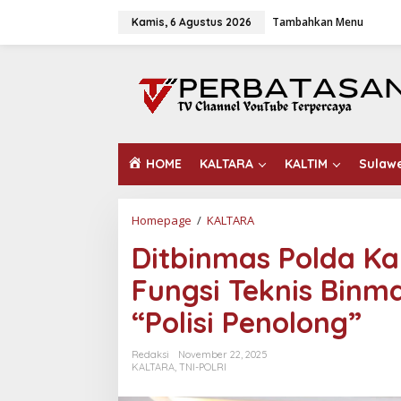
L
Tambahkan Menu
e
Kamis, 6 Agustus 2026
w
a
t
i
k
e
k
o
HOME
KALTARA
KALTIM
Sulaw
n
t
e
n
Homepage
/
KALTARA
D
i
Ditbinmas Polda Ka
t
b
Fungsi Teknis Binm
i
n
“Polisi Penolong”
m
a
s
Redaksi
November 22, 2025
P
KALTARA
,
TNI-POLRI
o
l