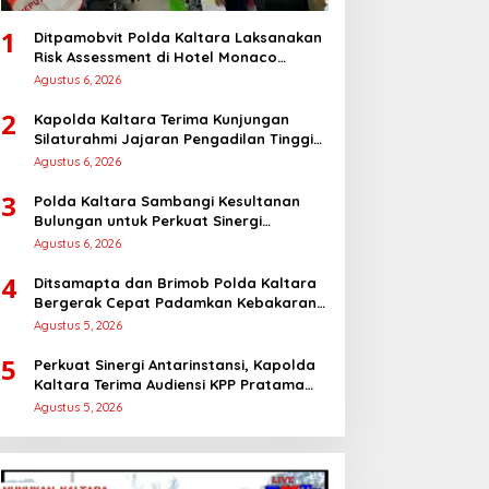
1
Ditpamobvit Polda Kaltara Laksanakan
Risk Assessment di Hotel Monaco
Tarakan
Agustus 6, 2026
2
Kapolda Kaltara Terima Kunjungan
Silaturahmi Jajaran Pengadilan Tinggi
Kaltara
Agustus 6, 2026
3
Polda Kaltara Sambangi Kesultanan
Bulungan untuk Perkuat Sinergi
Kamtibmas
Agustus 6, 2026
4
Ditsamapta dan Brimob Polda Kaltara
Bergerak Cepat Padamkan Kebakaran
Lahan Gambut 2 Hektar di Bulungan
Agustus 5, 2026
5
Perkuat Sinergi Antarinstansi, Kapolda
Kaltara Terima Audiensi KPP Pratama
Tanjung Redeb dan KPP Pratama
Agustus 5, 2026
Tarakan