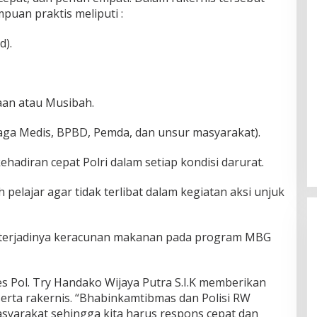
puan praktis meliputi :
d).
aan atau Musibah.
enaga Medis, BPBD, Pemda, dan unsur masyarakat).
hadiran cepat Polri dalam setiap kondisi darurat.
pelajar agar tidak terlibat dalam kegiatan aksi unjuk
n terjadinya keracunan makanan pada program MBG
s Pol. Try Handako Wijaya Putra S.I.K memberikan
rta rakernis. “Bhabinkamtibmas dan Polisi RW
asyarakat sehingga kita harus respons cepat dan