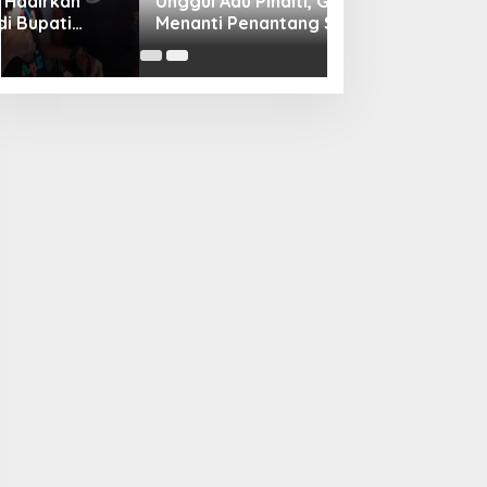
Unggul Adu Pinalti, Gapindo FC
Menanti Penantang Selanjutnya di
Semifinal Bupati Cup 2024