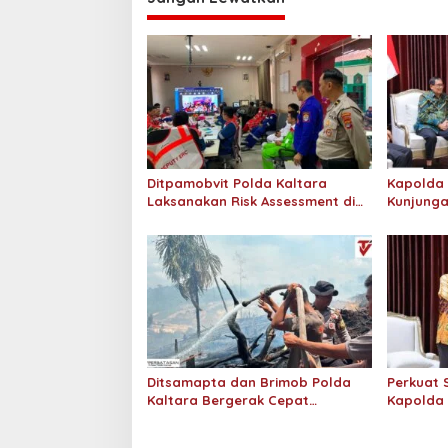
Ditpamobvit Polda Kaltara
Kapolda 
Laksanakan Risk Assessment di
Kunjunga
Hotel Monaco Tarakan
Pengadil
Ditsamapta dan Brimob Polda
Perkuat S
Kaltara Bergerak Cepat
Kapolda 
Padamkan Kebakaran Lahan
KPP Prat
Gambut 2 Hektar di Bulungan
KPP Pra