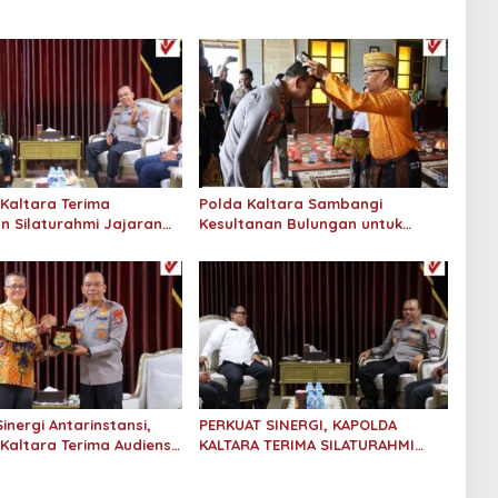
Kaltara Terima
Polda Kaltara Sambangi
n Silaturahmi Jajaran
Kesultanan Bulungan untuk
an Tinggi Kaltara
Perkuat Sinergi Kamtibmas
inergi Antarinstansi,
PERKUAT SINERGI, KAPOLDA
Kaltara Terima Audiensi
KALTARA TERIMA SILATURAHMI
ama Tanjung Redeb dan
KAKANWIL ATR/BPN PROVINSI
tama Tarakan
KALIMANTAN UTARA