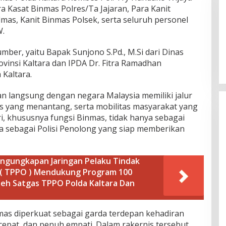
ara Kasat Binmas Polres/Ta Jajaran, Para Kanit
mas, Kanit Binmas Polsek, serta seluruh personel
W.
mber, yaitu Bapak Sunjono S.Pd., M.Si dari Dinas
vinsi Kaltara dan IPDA Dr. Fitra Ramadhan
Kaltara.
an langsung dengan negara Malaysia memiliki jalur
fis yang menantang, serta mobilitas masyarakat yang
i, khususnya fungsi Binmas, tidak hanya sebagai
a sebagai Polisi Penolong yang siap memberikan
engungkapan Jaringan Pelaku Tindak
( TPPO ) Mendukung Program 100
Oleh Satgas TPPO Polda Kaltara Dan
nmas diperkuat sebagai garda terdepan kehadiran
 cepat, dan penuh empati. Dalam rakernis tersebut