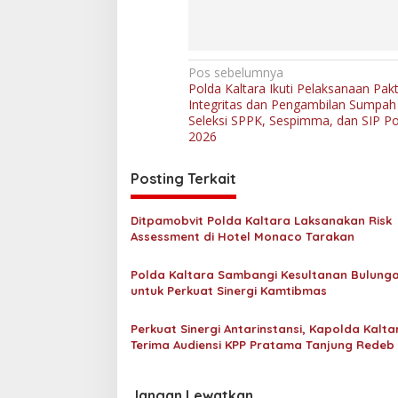
N
Pos sebelumnya
Polda Kaltara Ikuti Pelaksanaan Pak
a
Integritas dan Pengambilan Sumpah
v
Seleksi SPPK, Sespimma, dan SIP Pol
2026
i
g
Posting Terkait
a
s
Ditpamobvit Polda Kaltara Laksanakan Risk
Assessment di Hotel Monaco Tarakan
i
p
Polda Kaltara Sambangi Kesultanan Bulung
untuk Perkuat Sinergi Kamtibmas
o
s
Perkuat Sinergi Antarinstansi, Kapolda Kalta
Terima Audiensi KPP Pratama Tanjung Redeb
KPP Pratama Tarakan
Jangan Lewatkan