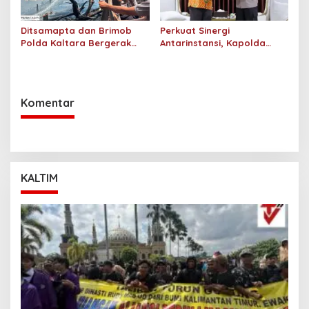
Ditsamapta dan Brimob
Perkuat Sinergi
Polda Kaltara Bergerak
Antarinstansi, Kapolda
Cepat Padamkan
Kaltara Terima Audiensi KPP
Kebakaran Lahan Gambut
Pratama Tanjung Redeb
2 Hektar di Bulungan
dan KPP Pratama Tarakan
Komentar
KALTIM