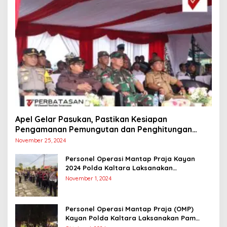
Apel Gelar Pasukan, Pastikan Kesiapan
Pengamanan Pemungutan dan Penghitungan
Suara
November 25, 2024
Personel Operasi Mantap Praja Kayan
2024 Polda Kaltara Laksanakan
Pengamanan Simulasi Pemungutan dan
November 1, 2024
Perhitungan Suara Dalam Rangka Pilkada
2024
Personel Operasi Mantap Praja (OMP)
Kayan Polda Kaltara Laksanakan Pam