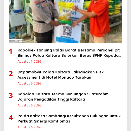
1
Kapolsek Tanjung Palas Barat Bersama Personel Dit
Binmas Polda Kaltara Salurkan Beras SPHP Kepada
Masyarakat
Agustus 7, 2026
2
Ditpamobvit Polda Kaltara Laksanakan Risk
Assessment di Hotel Monaco Tarakan
Agustus 6, 2026
3
Kapolda Kaltara Terima Kunjungan Silaturahmi
Jajaran Pengadilan Tinggi Kaltara
Agustus 6, 2026
4
Polda Kaltara Sambangi Kesultanan Bulungan untuk
Perkuat Sinergi Kamtibmas
Agustus 6, 2026