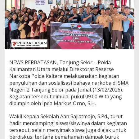
a
r
k
o
b
a
,
P
o
l
d
NEWS PERBATASAN, Tanjung Selor – Polda
a
Kalimantan Utara melalui Direktorat Reserse
K
a
Narkoba Polda Kaltara melaksanakan kegiatan
l
penyuluhan dan sosialisasi bahaya narkoba di SMA
t
Negeri 2 Tanjung Selor pada Jumat (13/02/2026).
a
Kegiatan tersebut dimulai pukul 09.00 Wita yang
r
dipimpin oleh Ipda Markus Orno, S.H.
a
G
e
Wakil Kepala Sekolah Aan Sajiatmojo, S.Pd., turut
l
hadir mendampingi siswa/siswinya dalam kegiatan
a
tersebut, selain menyimak siswa juga diajak untuk
r
berdiskusi tentang pemahaman dampak buruk
P