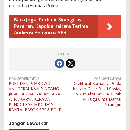
u
narkoba.(Humas Polda)
n
g
Baca Juga
Perkuat Sinergitas
S
e
Perairan, Kapolda Kaltara Terima
l
Audiensi Pengurus APRI
o
r
Ikuti Kami
N
Pos sebelumnya
Pos berikutnya
PRESIDEN PRABOWO
Direktorat Samapta Polda
a
ANUGERAHKAN BINTANG
Kaltara Gelar Bakti Sosial,
v
JASA DAN SATYALANCANA
Gerakan Aksi Bersih-Bersih
WIRA KARYA KEPADA
di Tugu Cinta Damai
i
PENGGERAK MBG DAN
Bulungan
RANTAI PASOK SPPG POLRI
g
a
Jangan Lewatkan
s