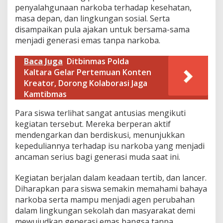
e
penyalahgunaan narkoba terhadap kesehatan,
n
masa depan, dan lingkungan sosial. Serta
y
disampaikan pula ajakan untuk bersama-sama
u
menjadi generasi emas tanpa narkoba.
l
u
h
Baca Juga
Ditbinmas Polda
a
Kaltara Gelar Pertemuan Konten
n
Kreator, Dorong Kolaborasi Jaga
d
Kamtibmas
i
S
Para siswa terlihat sangat antusias mengikuti
M
A
kegiatan tersebut. Mereka berperan aktif
N
mendengarkan dan berdiskusi, menunjukkan
e
kepeduliannya terhadap isu narkoba yang menjadi
g
ancaman serius bagi generasi muda saat ini.
e
r
i
Kegiatan berjalan dalam keadaan tertib, dan lancer.
2
Diharapkan para siswa semakin memahami bahaya
T
narkoba serta mampu menjadi agen perubahan
a
dalam lingkungan sekolah dan masyarakat demi
n
j
mewujudkan generasi emas bangsa tanpa