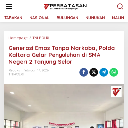
L
e
w
a
TARAKAN
NASIONAL
BULUNGAN
NUNUKAN
MALINA
t
i
k
Homepage
/
TNI-POLRI
G
e
e
k
Generasi Emas Tanpa Narkoba, Polda
n
o
e
n
Kaltara Gelar Penyuluhan di SMA
r
t
Negeri 2 Tanjung Selor
a
e
s
n
Redaksi
Februari 14, 2026
i
TNI-POLRI
E
m
a
s
T
a
n
p
a
N