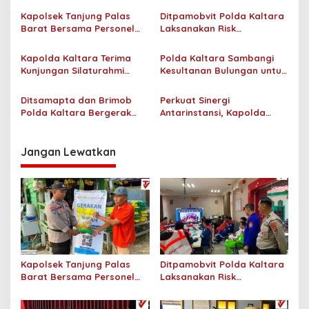
s
Kapolsek Tanjung Palas
Ditpamobvit Polda Kaltara
i
Barat Bersama Personel
Laksanakan Risk
p
Dit Binmas Polda Kaltara
Assessment di Hotel
Salurkan Beras SPHP
Monaco Tarakan
Kapolda Kaltara Terima
Polda Kaltara Sambangi
o
Kepada Masyarakat
Kunjungan Silaturahmi
Kesultanan Bulungan untuk
s
Jajaran Pengadilan Tinggi
Perkuat Sinergi Kamtibmas
Kaltara
Ditsamapta dan Brimob
Perkuat Sinergi
Polda Kaltara Bergerak
Antarinstansi, Kapolda
Cepat Padamkan
Kaltara Terima Audiensi KPP
Kebakaran Lahan Gambut
Pratama Tanjung Redeb
2 Hektar di Bulungan
dan KPP Pratama Tarakan
Jangan Lewatkan
Kapolsek Tanjung Palas
Ditpamobvit Polda Kaltara
Barat Bersama Personel
Laksanakan Risk
Dit Binmas Polda Kaltara
Assessment di Hotel
Salurkan Beras SPHP
Monaco Tarakan