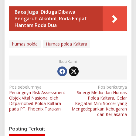
Baca Juga
Diduga Dibawa
Pengaruh Alkohol, Roda Empat
Hantam Roda Dua
humas polda
Humas polda Kaltara
Ikuti Kami
N
Pos sebelumnya
Pos berikutnya
Pentingnya Risk Assessment
Sinergi Media dan Humas
a
Objek Vital Nasional oleh
Polda Kaltara, Gelar
v
Ditpamobvit Polda Kaltara
Kegiatan Mini Soccer yang
pada PT. Phoenix Tarakan
Mengedepankan Kebugaran
i
dan Kerjasama
g
Posting Terkait
a