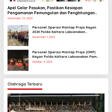
Apel Gelar Pasukan, Pastikan Kesiapan
Pengamanan Pemungutan dan Penghitungan
Suara
November 25, 2024
Personel Operasi Mantap Praja Kayan
2024 Polda Kaltara Laksanakan
Pengamanan Simulasi Pemungutan dan
November 1, 2024
Perhitungan Suara Dalam Rangka Pilkada
2024
Personel Operasi Mantap Praja (OMP)
Kayan Polda Kaltara Laksanakan Pam
Kampanye Paslon Gubernur dan Wakil
Oktober 4, 2024
Gubernur
Olahraga Terbaru