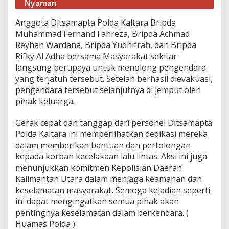
Nyaman
n
T
Anggota Ditsamapta Polda Kaltara Bripda
a
Muhammad Fernand Fahreza, Bripda Achmad
m
a
Reyhan Wardana, Bripda Yudhifrah, dan Bripda
n
Rifky Al Adha bersama Masyarakat sekitar
T
langsung berupaya untuk menolong pengendara
a
yang terjatuh tersebut. Setelah berhasil dievakuasi,
n
j
pengendara tersebut selanjutnya di jemput oleh
u
pihak keluarga.
n
g
Gerak cepat dan tanggap dari personel Ditsamapta
S
Polda Kaltara ini memperlihatkan dedikasi mereka
e
l
dalam memberikan bantuan dan pertolongan
o
kepada korban kecelakaan lalu lintas. Aksi ini juga
r
menunjukkan komitmen Kepolisian Daerah
Kalimantan Utara dalam menjaga keamanan dan
keselamatan masyarakat, Semoga kejadian seperti
ini dapat mengingatkan semua pihak akan
pentingnya keselamatan dalam berkendara. (
Huamas Polda )