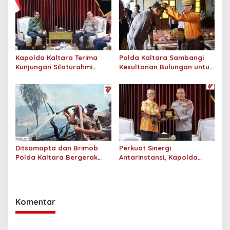
Kepada Masyarakat
Kapolda Kaltara Terima
Polda Kaltara Sambangi
Kunjungan Silaturahmi
Kesultanan Bulungan untuk
Jajaran Pengadilan Tinggi
Perkuat Sinergi Kamtibmas
Kaltara
Ditsamapta dan Brimob
Perkuat Sinergi
Polda Kaltara Bergerak
Antarinstansi, Kapolda
Cepat Padamkan
Kaltara Terima Audiensi KPP
Kebakaran Lahan Gambut
Pratama Tanjung Redeb
2 Hektar di Bulungan
dan KPP Pratama Tarakan
Komentar