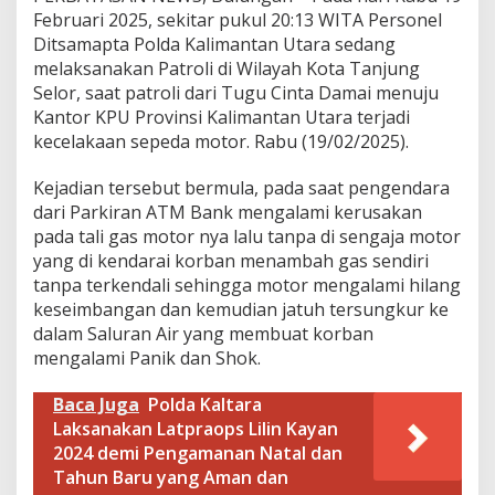
t
Februari 2025, sekitar pukul 20:13 WITA Personel
u
Ditsamapta Polda Kalimantan Utara sedang
K
melaksanakan Patroli di Wilayah Kota Tanjung
o
r
Selor, saat patroli dari Tugu Cinta Damai menuju
b
Kantor KPU Provinsi Kalimantan Utara terjadi
a
kecelakaan sepeda motor. Rabu (19/02/2025).
n
L
Kejadian tersebut bermula, pada saat pengendara
a
k
dari Parkiran ATM Bank mengalami kerusakan
a
pada tali gas motor nya lalu tanpa di sengaja motor
L
yang di kendarai korban menambah gas sendiri
a
tanpa terkendali sehingga motor mengalami hilang
n
keseimbangan dan kemudian jatuh tersungkur ke
t
a
dalam Saluran Air yang membuat korban
s
mengalami Panik dan Shok.
d
i
Baca Juga
Polda Kaltara
T
Laksanakan Latpraops Lilin Kayan
e
p
2024 demi Pengamanan Natal dan
i
Tahun Baru yang Aman dan
a