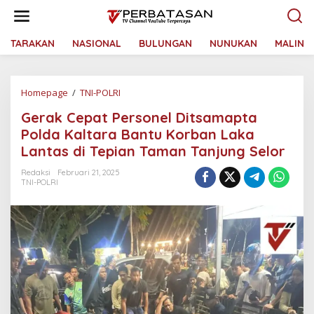
L
e
w
a
TARAKAN
NASIONAL
BULUNGAN
NUNUKAN
MALINA
t
i
k
Homepage
/
TNI-POLRI
G
e
e
k
Gerak Cepat Personel Ditsamapta
r
o
a
n
Polda Kaltara Bantu Korban Laka
k
t
Lantas di Tepian Taman Tanjung Selor
C
e
e
n
Redaksi
Februari 21, 2025
p
TNI-POLRI
a
t
P
e
r
s
o
n
e
l