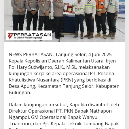
s
i
a
s
i
D
u
k
u
n
NEWS PERBATASAN, Tanjung Selor, 4 Juni 2025 –
g
a
Kepala Kepolisian Daerah Kalimantan Utara, Irjen
n
Pol Hary Sudwijanto, S.I.K., M.Si., melaksanakan
P
kunjungan kerja ke area operasional PT. Pesona
T
Khatulistiwa Nusantara (PKN) yang berlokasi di
.
P
Desa Apung, Kecamatan Tanjung Selor, Kabupaten
K
Bulungan.
N
t
Dalam kunjungan tersebut, Kapolda disambut oleh
e
Direktur Operasional PT. PKN Bapak Nathapon
r
h
Ngampol, GM Operasional Bapak Wahyu
a
Triantono, dan Pjs. Kepala Teknik Tambang Bapak
d