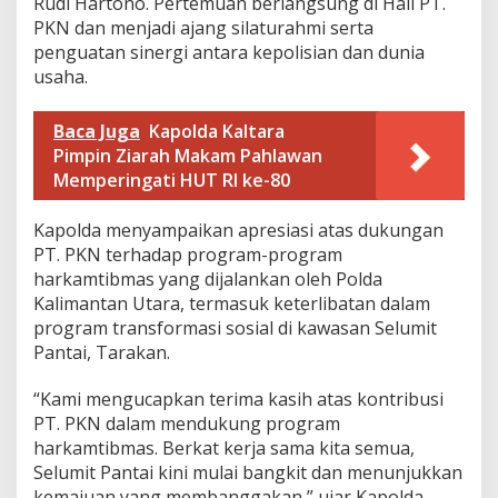
Rudi Hartono. Pertemuan berlangsung di Hall PT.
a
PKN dan menjadi ajang silaturahmi serta
p
penguatan sinergi antara kepolisian dan dunia
P
r
usaha.
o
g
Baca Juga
Kapolda Kaltara
r
a
Pimpin Ziarah Makam Pahlawan
m
Memperingati HUT RI ke-80
H
a
Kapolda menyampaikan apresiasi atas dukungan
r
k
PT. PKN terhadap program-program
a
harkamtibmas yang dijalankan oleh Polda
m
Kalimantan Utara, termasuk keterlibatan dalam
t
program transformasi sosial di kawasan Selumit
i
Pantai, Tarakan.
b
m
a
“Kami mengucapkan terima kasih atas kontribusi
s
PT. PKN dalam mendukung program
,
harkamtibmas. Berkat kerja sama kita semua,
K
Selumit Pantai kini mulai bangkit dan menunjukkan
u
n
kemajuan yang membanggakan,” ujar Kapolda