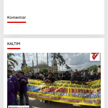
Cepat Padamkan
Kaltara Terima Audiensi KPP
Kebakaran Lahan Gambut
Pratama Tanjung Redeb
2 Hektar di Bulungan
dan KPP Pratama Tarakan
Komentar
KALTIM