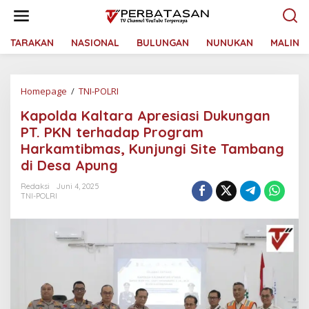
L
e
w
a
TARAKAN
NASIONAL
BULUNGAN
NUNUKAN
MALINA
t
i
k
Homepage
/
TNI-POLRI
K
e
a
k
Kapolda Kaltara Apresiasi Dukungan
p
o
o
n
PT. PKN terhadap Program
l
t
Harkamtibmas, Kunjungi Site Tambang
d
e
di Desa Apung
a
n
K
Redaksi
Juni 4, 2025
a
TNI-POLRI
l
t
a
r
a
A
p
r
e