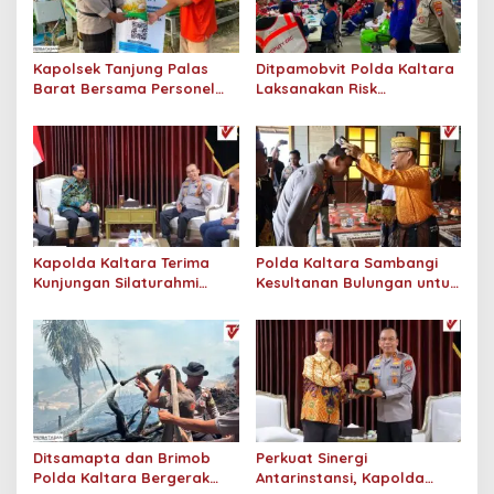
o
s
Kapolsek Tanjung Palas
Ditpamobvit Polda Kaltara
Barat Bersama Personel
Laksanakan Risk
Dit Binmas Polda Kaltara
Assessment di Hotel
Salurkan Beras SPHP
Monaco Tarakan
Kepada Masyarakat
Kapolda Kaltara Terima
Polda Kaltara Sambangi
Kunjungan Silaturahmi
Kesultanan Bulungan untuk
Jajaran Pengadilan Tinggi
Perkuat Sinergi Kamtibmas
Kaltara
Ditsamapta dan Brimob
Perkuat Sinergi
Polda Kaltara Bergerak
Antarinstansi, Kapolda