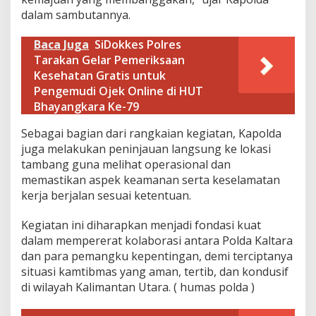
j
dalam sambutannya.
u
n
Baca Juga
SiDokkes Polres
g
Tarakan Gelar Pemeriksaan
i
S
Kesehatan Gratis untuk
i
Pengemudi Ojek Online di HUT
t
Bhayangkara Ke-79
e
T
Sebagai bagian dari rangkaian kegiatan, Kapolda
a
juga melakukan peninjauan langsung ke lokasi
m
b
tambang guna melihat operasional dan
a
memastikan aspek keamanan serta keselamatan
n
kerja berjalan sesuai ketentuan.
g
d
Kegiatan ini diharapkan menjadi fondasi kuat
i
D
dalam mempererat kolaborasi antara Polda Kaltara
e
dan para pemangku kepentingan, demi terciptanya
s
situasi kamtibmas yang aman, tertib, dan kondusif
a
di wilayah Kalimantan Utara. ( humas polda )
A
p
u