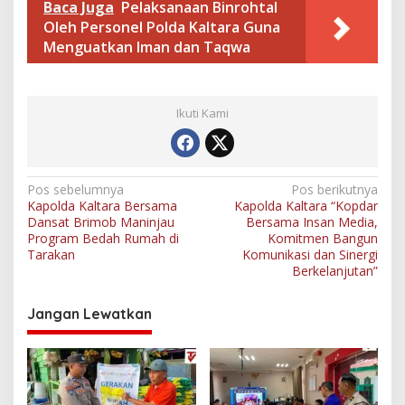
Baca Juga
Pelaksanaan Binrohtal
n
Oleh Personel Polda Kaltara Guna
g
Menguatkan Iman dan Taqwa
Ikuti Kami
N
Pos sebelumnya
Pos berikutnya
Kapolda Kaltara Bersama
Kapolda Kaltara “Kopdar
a
Dansat Brimob Maninjau
Bersama Insan Media,
v
Program Bedah Rumah di
Komitmen Bangun
Tarakan
Komunikasi dan Sinergi
i
Berkelanjutan”
g
Jangan Lewatkan
a
s
i
p