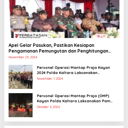
Apel Gelar Pasukan, Pastikan Kesiapan
Pengamanan Pemungutan dan Penghitungan
Suara
November 25, 2024
Personel Operasi Mantap Praja Kayan
2024 Polda Kaltara Laksanakan
Pengamanan Simulasi Pemungutan dan
November 1, 2024
Perhitungan Suara Dalam Rangka Pilkada
2024
Personel Operasi Mantap Praja (OMP)
Kayan Polda Kaltara Laksanakan Pam
Kampanye Paslon Gubernur dan Wakil
Oktober 4, 2024
Gubernur