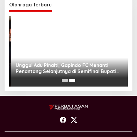
Olahraga Terbaru
Unggul Adu Pinalti, Gapindo FC Menanti
Penantang Selanjutnya di Semifinal Bupati
Cup 2024