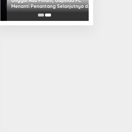
Unggul Adu Pinalti, Gapindo FC
Menanti Penantang Selanjutnya di
Semifinal Bupati Cup 2024