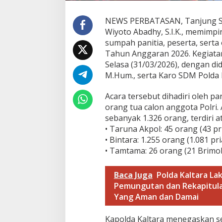
k
r
NEWS PERBATASAN, Tanjung Selo
u
Wiyoto Abadhy, S.I.K., memimp
t
sumpah panitia, peserta, sert
m
Tahun Anggaran 2026. Kegiata
e
n
Selasa (31/03/2026), dengan did
T
M.Hum., serta Karo SDM Polda Ka
e
r
Acara tersebut dihadiri oleh pa
p
orang tua calon anggota Polri.
a
d
sebanyak 1.326 orang, terdiri at
u
• Taruna Akpol: 45 orang (43 pri
P
• Bintara: 1.255 orang (1.081 pr
o
• Tamtama: 26 orang (21 Brimob
l
r
i
Baca Juga
Polda Kaltara La
2
Pemungutan dan Rekapitulas
0
2
Yang Aman dan Damai
6
Kapolda Kaltara menegaskan se