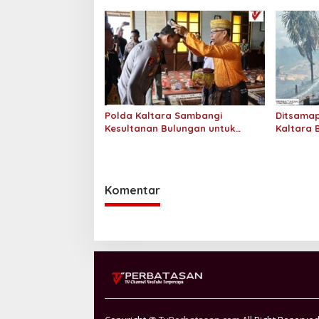
SPHP Kepada Masyarakat
Polda Kaltara Sambangi
Ditsamap
Kesultanan Bulungan untuk
Kaltara 
Perkuat Sinergi Kamtibmas
Padamka
Gambut 2
Komentar