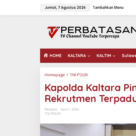
L
Tambahkan Menu
e
Jumat, 7 Agustus 2026
w
a
t
i
k
e
k
o
HOME
KALTARA
KALTIM
Sulaw
n
t
e
n
Homepage
/
TNI-POLRI
K
a
Kapolda Kaltara Pi
p
o
Rekrutmen Terpadu 
l
d
a
Redaksi
April 1, 2026
K
TNI-POLRI
a
l
t
a