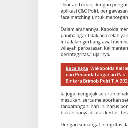
clear and clean, dengan pengum
aplikasi C&C Polri, pengawasan
face matching untuk mencegah
Dalam arahannya, Kapolda men
panitia agar tidak ada celah 
ini adalah gerbang awal memben
wilayah perbatasan Kalimantan
berintegritas,” ujarnya.
Baca Juga
Wakapolda Kalta
dan Penandatanganan Pakta
Bintara Brimob Polri T.A 202
Ia juga mengajak seluruh pih
masukan, serta melaporkan set
tandatangani hari ini harus b
bukan hanya di atas kertas, te
Dengan semangat integritas d