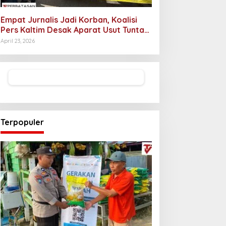
Empat Jurnalis Jadi Korban, Koalisi
Pers Kaltim Desak Aparat Usut Tuntas
Pelaku Intimidasi
April 23, 2026
Terpopuler