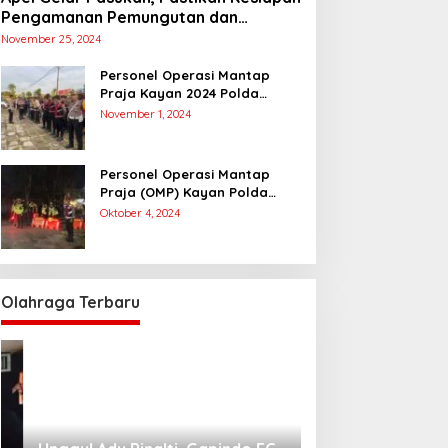
Pengamanan Pemungutan dan
Penghitungan Suara
November 25, 2024
Personel Operasi Mantap
Praja Kayan 2024 Polda
Kaltara Laksanakan
November 1, 2024
Pengamanan Simulasi
Pemungutan dan Perhitungan
Suara Dalam Rangka Pilkada
Personel Operasi Mantap
2024
Praja (OMP) Kayan Polda
Kaltara Laksanakan Pam
Oktober 4, 2024
Kampanye Paslon Gubernur
dan Wakil Gubernur
Olahraga Terbaru