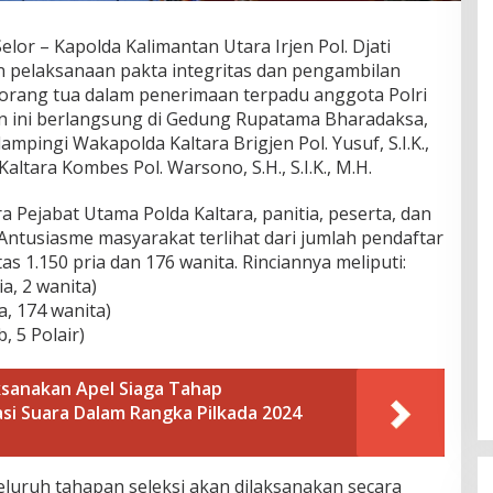
r – Kapolda Kalimantan Utara Irjen Pol. Djati
in pelaksanaan pakta integritas dan pengambilan
a orang tua dalam penerimaan terpadu anggota Polri
n ini berlangsung di Gedung Rupatama Bharadaksa,
ampingi Wakapolda Kaltara Brigjen Pol. Yusuf, S.I.K.,
ltara Kombes Pol. Warsono, S.H., S.I.K., M.H.
ra Pejabat Utama Polda Kaltara, panitia, peserta, dan
 Antusiasme masyarakat terlihat dari jumlah pendaftar
as 1.150 pria dan 176 wanita. Rinciannya meliputi:
a, 2 wanita)
ia, 174 wanita)
, 5 Polair)
ksanakan Apel Siaga Tahap
i Suara Dalam Rangka Pilkada 2024
luruh tahapan seleksi akan dilaksanakan secara