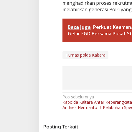
menghadirkan proses rekrutmen
melahirkan generasi Polri yang
Baca Juga
Perkuat Keamana
Gelar FGD Bersama Pusat St
Humas polda Kaltara
N
Pos sebelumnya
Kapolda Kaltara Antar Keberangkatan
a
Andries Hermanto di Pelabuhan Spe
v
i
Posting Terkait
g