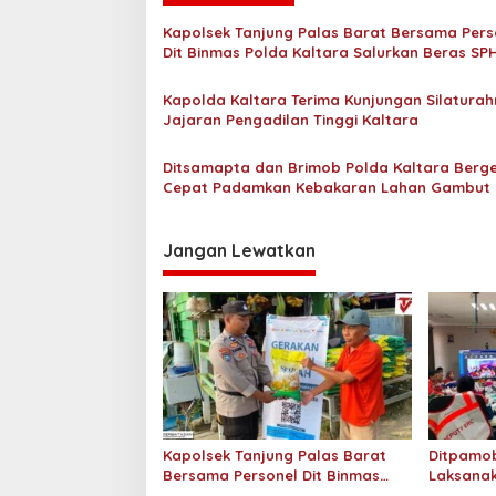
a
Kapolsek Tanjung Palas Barat Bersama Pers
s
Dit Binmas Polda Kaltara Salurkan Beras SP
Kepada Masyarakat
i
Kapolda Kaltara Terima Kunjungan Silaturah
p
Jajaran Pengadilan Tinggi Kaltara
o
Ditsamapta dan Brimob Polda Kaltara Berg
s
Cepat Padamkan Kebakaran Lahan Gambut 
Hektar di Bulungan
Jangan Lewatkan
Kapolsek Tanjung Palas Barat
Ditpamob
Bersama Personel Dit Binmas
Laksanak
Polda Kaltara Salurkan Beras
Hotel M