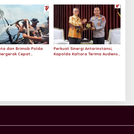
ta dan Brimob Polda
Perkuat Sinergi Antarinstansi,
Bergerak Cepat
Kapolda Kaltara Terima Audiensi
n Kebakaran Lahan
KPP Pratama Tanjung Redeb dan
 Hektar di Bulungan
KPP Pratama Tarakan