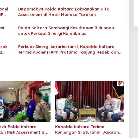
An-Nur Racing Team Hadirkan
Pembalap Malaysia di Bupati
onel
Ditpamobvit Polda Kaltara Laksanakan Risk
Nunukan Drag Race
HP
Assessment di Hotel Monaco Tarakan
mi
Polda Kaltara Sambangi Kesultanan Bulungan
untuk Perkuat Sinergi Kamtibmas
erak
Perkuat Sinergi Antarinstansi, Kapolda Kaltara
2
Terima Audiensi KPP Pratama Tanjung Redeb dan
KPP Pratama Tarakan
vit Polda Kaltara
Kapolda Kaltara Terima
an Risk Assessment di
Kunjungan Silaturahmi Jajaran
onaco Tarakan
Pengadilan Tinggi Kaltara