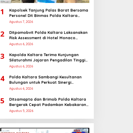
1
Kapolsek Tanjung Palas Barat Bersama
Personel Dit Binmas Polda Kaltara
Salurkan Beras SPHP Kepada
Agustus 7, 2026
Masyarakat
2
Ditpamobvit Polda Kaltara Laksanakan
Risk Assessment di Hotel Monaco
Tarakan
Agustus 6, 2026
3
Kapolda Kaltara Terima Kunjungan
Silaturahmi Jajaran Pengadilan Tinggi
Kaltara
Agustus 6, 2026
4
Polda Kaltara Sambangi Kesultanan
Bulungan untuk Perkuat Sinergi
Kamtibmas
Agustus 6, 2026
5
Ditsamapta dan Brimob Polda Kaltara
Bergerak Cepat Padamkan Kebakaran
Lahan Gambut 2 Hektar di Bulungan
Agustus 5, 2026