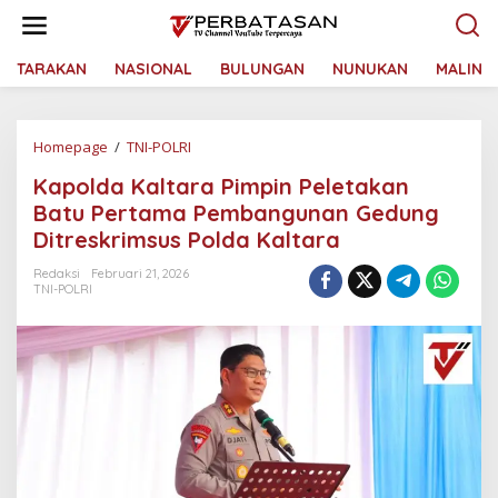
L
e
w
a
TARAKAN
NASIONAL
BULUNGAN
NUNUKAN
MALINA
t
i
k
Homepage
/
TNI-POLRI
K
e
a
k
Kapolda Kaltara Pimpin Peletakan
p
o
o
n
Batu Pertama Pembangunan Gedung
l
t
Ditreskrimsus Polda Kaltara
d
e
a
n
Redaksi
Februari 21, 2026
K
TNI-POLRI
a
l
t
a
r
a
P
i
m
p