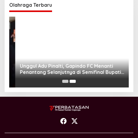
Olahraga Terbaru
Unggul Adu Pinalti, Gapindo FC Menanti
Penantang Selanjutnya di Semifinal Bupati
Cup 2024