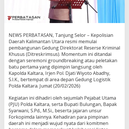
i
n
P
e
l
e
t
NEWS PERBATASAN, Tanjung Selor – Kepolisian
a
Daerah Kalimantan Utara resmi memulai
k
pembangunan Gedung Direktorat Reserse Kriminal
a
Khusus (Ditreskrimsus). Momentum ini ditandai
n
B
dengan seremoni groundbreaking atau peletakan
a
batu pertama yang dipimpin langsung oleh
t
Kapolda Kaltara, Irjen Pol. Djati Wiyoto Abadhy,
u
S.I.K., bertempat di area depan Gedung Logistik
P
e
Polda Kaltara. Jumat (20/02/2026)
r
t
Kegiatan ini dihadiri oleh sejumlah Pejabat Utama
a
(PJU) Polda Kaltara, serta Bupati Bulungan, Bapak
m
Syarwani, S.Pd., M.Si., beserta jajaran unsur
a
P
Forkopimda lainnya. Kehadiran para pimpinan
e
daerah ini menjadi wujud nyata dari komitmen
m