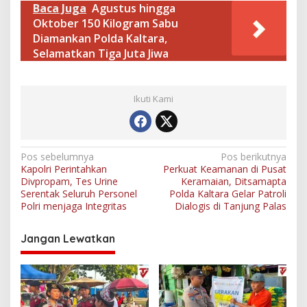
Baca Juga
Agustus hingga
Oktober 150 Kilogram Sabu
Diamankan Polda Kaltara,
Selamatkan Tiga Juta Jiwa
Ikuti Kami
N
Pos sebelumnya
Pos berikutnya
Kapolri Perintahkan
Perkuat Keamanan di Pusat
a
Divpropam, Tes Urine
Keramaian, Ditsamapta
v
Serentak Seluruh Personel
Polda Kaltara Gelar Patroli
Polri menjaga Integritas
Dialogis di Tanjung Palas
i
g
Jangan Lewatkan
a
s
i