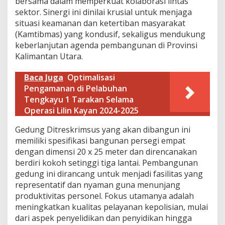
bersama dalam memperkuat kolaborasi lintas
b
sektor. Sinergi ini dinilai krusial untuk menjaga
a
situasi keamanan dan ketertiban masyarakat
n
g
(Kamtibmas) yang kondusif, sekaligus mendukung
u
keberlanjutan agenda pembangunan di Provinsi
n
Kalimantan Utara.
a
n
Baca Juga
Optimalisasi
G
e
Pengamanan di Pelabuhan
d
Tengkayu 1 Tarakan Selama
u
Operasi Lilin Kayan 2024-2025
n
g
Gedung Ditreskrimsus yang akan dibangun ini
D
memiliki spesifikasi bangunan persegi empat
i
t
dengan dimensi 20 x 25 meter dan direncanakan
r
berdiri kokoh setinggi tiga lantai. Pembangunan
e
gedung ini dirancang untuk menjadi fasilitas yang
s
representatif dan nyaman guna menunjang
k
r
produktivitas personel. Fokus utamanya adalah
i
meningkatkan kualitas pelayanan kepolisian, mulai
m
dari aspek penyelidikan dan penyidikan hingga
s