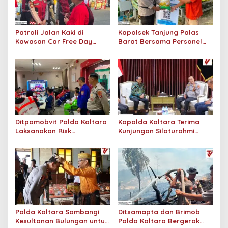
p
o
s
Patroli Jalan Kaki di
Kapolsek Tanjung Palas
Kawasan Car Free Day
Barat Bersama Personel
Tanjung Selor, Polri Hadir
Dit Binmas Polda Kaltara
Berikan Rasa Aman kepada
Salurkan Beras SPHP
Masyarakat
Kepada Masyarakat
Ditpamobvit Polda Kaltara
Kapolda Kaltara Terima
Laksanakan Risk
Kunjungan Silaturahmi
Assessment di Hotel
Jajaran Pengadilan Tinggi
Monaco Tarakan
Kaltara
Polda Kaltara Sambangi
Ditsamapta dan Brimob
Kesultanan Bulungan untuk
Polda Kaltara Bergerak