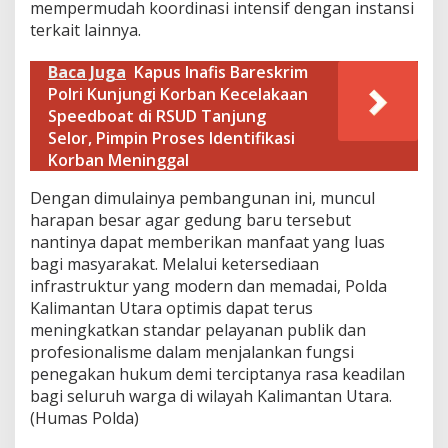
mempermudah koordinasi intensif dengan instansi
u
terkait lainnya.
s
P
o
Baca Juga
Kapus Inafis Bareskrim
l
Polri Kunjungi Korban Kecelakaan
d
Speedboat di RSUD Tanjung
a
Selor, Pimpin Proses Identifikasi
K
a
Korban Meninggal
l
t
Dengan dimulainya pembangunan ini, muncul
a
harapan besar agar gedung baru tersebut
r
nantinya dapat memberikan manfaat yang luas
a
bagi masyarakat. Melalui ketersediaan
infrastruktur yang modern dan memadai, Polda
Kalimantan Utara optimis dapat terus
meningkatkan standar pelayanan publik dan
profesionalisme dalam menjalankan fungsi
penegakan hukum demi terciptanya rasa keadilan
bagi seluruh warga di wilayah Kalimantan Utara.
(Humas Polda)