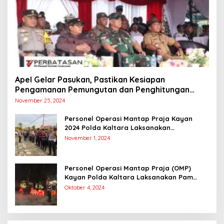
Apel Gelar Pasukan, Pastikan Kesiapan
Pengamanan Pemungutan dan Penghitungan
Suara
November 25, 2024
Personel Operasi Mantap Praja Kayan
2024 Polda Kaltara Laksanakan
Pengamanan Simulasi Pemungutan dan
November 1, 2024
Perhitungan Suara Dalam Rangka Pilkada
2024
Personel Operasi Mantap Praja (OMP)
Kayan Polda Kaltara Laksanakan Pam
Kampanye Paslon Gubernur dan Wakil
Oktober 4, 2024
Gubernur