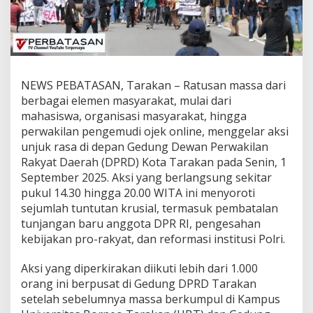
i
n
P
e
n
g
a
NEWS PEBATASAN, Tarakan – Ratusan massa dari
m
berbagai elemen masyarakat, mulai dari
a
mahasiswa, organisasi masyarakat, hingga
n
perwakilan pengemudi ojek online, menggelar aksi
a
n
unjuk rasa di depan Gedung Dewan Perwakilan
A
Rakyat Daerah (DPRD) Kota Tarakan pada Senin, 1
k
September 2025. Aksi yang berlangsung sekitar
s
pukul 14.30 hingga 20.00 WITA ini menyoroti
i
sejumlah tuntutan krusial, termasuk pembatalan
U
n
tunjangan baru anggota DPR RI, pengesahan
j
kebijakan pro-rakyat, dan reformasi institusi Polri.
u
k
​Aksi yang diperkirakan diikuti lebih dari 1.000
R
orang ini berpusat di Gedung DPRD Tarakan
a
s
setelah sebelumnya massa berkumpul di Kampus
a