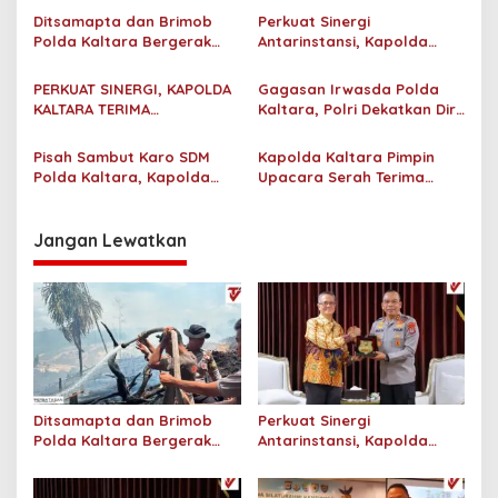
s
Ditsamapta dan Brimob
Perkuat Sinergi
i
Polda Kaltara Bergerak
Antarinstansi, Kapolda
p
Cepat Padamkan
Kaltara Terima Audiensi KPP
Kebakaran Lahan Gambut
Pratama Tanjung Redeb
PERKUAT SINERGI, KAPOLDA
Gagasan Irwasda Polda
o
2 Hektar di Bulungan
dan KPP Pratama Tarakan
KALTARA TERIMA
Kaltara, Polri Dekatkan Diri
s
SILATURAHMI KAKANWIL
dengan Pelaku UMKM Lewat
ATR/BPN PROVINSI
Sosialisasi dan Workshop
Pisah Sambut Karo SDM
Kapolda Kaltara Pimpin
KALIMANTAN UTARA
Digital Marketing
Polda Kaltara, Kapolda
Upacara Serah Terima
Tekankan Pembinaan
Jabatan Karo SDM Polda
Personel yang Objektif dan
Kalimantan Utara
Berkeadilan
Jangan Lewatkan
Ditsamapta dan Brimob
Perkuat Sinergi
Polda Kaltara Bergerak
Antarinstansi, Kapolda
Cepat Padamkan
Kaltara Terima Audiensi KPP
Kebakaran Lahan Gambut
Pratama Tanjung Redeb