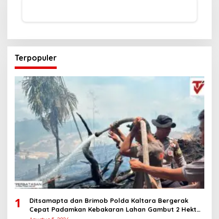
Terpopuler
1
Ditsamapta dan Brimob Polda Kaltara Bergerak
Cepat Padamkan Kebakaran Lahan Gambut 2 Hektar
di Bulungan