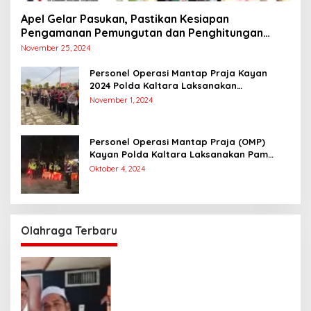
Apel Gelar Pasukan, Pastikan Kesiapan
Pengamanan Pemungutan dan Penghitungan
Suara
November 25, 2024
Personel Operasi Mantap Praja Kayan
2024 Polda Kaltara Laksanakan
Pengamanan Simulasi Pemungutan dan
November 1, 2024
Perhitungan Suara Dalam Rangka Pilkada
2024
Personel Operasi Mantap Praja (OMP)
Kayan Polda Kaltara Laksanakan Pam
Kampanye Paslon Gubernur dan Wakil
Oktober 4, 2024
Gubernur
Olahraga Terbaru