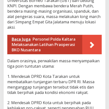
Universitas Borneo Tarakan (UBT) dan Gedung
d
KNPI. Dengan membawa bendera Merah Putih,
i
bendera masing-masing organisasi, spanduk, dan
K
a
alat pengeras suara, massa melakukan long march
n
dari Simpang Empat Gita Jalatama menuju lokasi
t
aksi.
o
r
D
Baca Juga
Personel Polda Kaltara
P
Melaksanakan Latihan Praoperasi
R
BKO Nusantara
D
T
a
​Dalam orasinya, perwakilan massa menyampaikan
r
tiga poin tuntutan utama:
a
k
1. ​Mendesak DPRD Kota Tarakan untuk
a
membatalkan tunjangan terbaru DPR RI. Massa
n
menganggap tunjangan tersebut tidak etis dan
tidak berpihak pada kondisi ekonomi rakyat.
2. Mendesak DPRD Kota untuk berpihak pada
kebijakan pro-rakyat, seperti pengesahan RUU