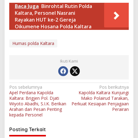
Baca Juga
Binrohtal Rutin Polda
Kaltara, Personel Nasrani
Rayakan HUT ke-2 Gereja
Oikumene Hosana Polda Kaltara
Humas polda Kaltara
Ikuti Kami
N
Pos sebelumnya
Pos berikutnya
Apel Perdana Kapolda
Kapolda Kaltara Kunjungi
a
Kaltara: Brigjen Pol. Djati
Mako Polairud Tarakan,
v
Wiyoto Abadhi, S.I.K. Berikan
Perkuat Kesiapan Penjagaan
Arahan dan Pesan Penting
Perairan
i
kepada Personel
g
Posting Terkait
a