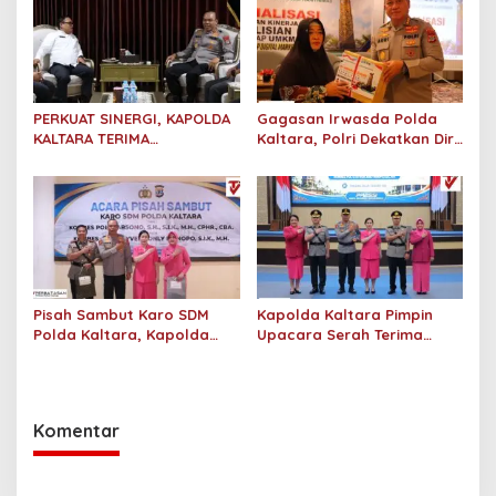
2 Hektar di Bulungan
dan KPP Pratama Tarakan
PERKUAT SINERGI, KAPOLDA
Gagasan Irwasda Polda
KALTARA TERIMA
Kaltara, Polri Dekatkan Diri
SILATURAHMI KAKANWIL
dengan Pelaku UMKM Lewat
ATR/BPN PROVINSI
Sosialisasi dan Workshop
KALIMANTAN UTARA
Digital Marketing
Pisah Sambut Karo SDM
Kapolda Kaltara Pimpin
Polda Kaltara, Kapolda
Upacara Serah Terima
Tekankan Pembinaan
Jabatan Karo SDM Polda
Personel yang Objektif dan
Kalimantan Utara
Berkeadilan
Komentar