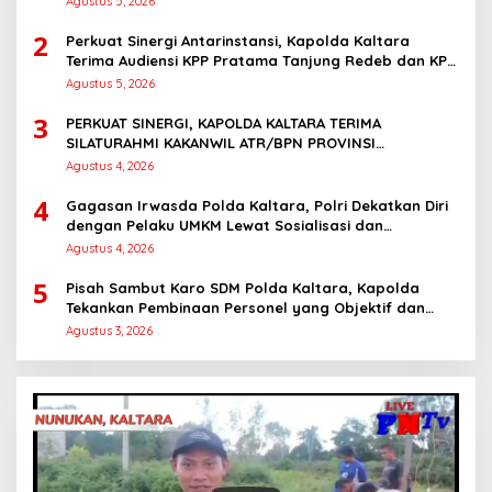
Agustus 5, 2026
2
Perkuat Sinergi Antarinstansi, Kapolda Kaltara
Terima Audiensi KPP Pratama Tanjung Redeb dan KPP
Pratama Tarakan
Agustus 5, 2026
3
PERKUAT SINERGI, KAPOLDA KALTARA TERIMA
SILATURAHMI KAKANWIL ATR/BPN PROVINSI
KALIMANTAN UTARA
Agustus 4, 2026
4
Gagasan Irwasda Polda Kaltara, Polri Dekatkan Diri
dengan Pelaku UMKM Lewat Sosialisasi dan
Workshop Digital Marketing
Agustus 4, 2026
5
Pisah Sambut Karo SDM Polda Kaltara, Kapolda
Tekankan Pembinaan Personel yang Objektif dan
Berkeadilan
Agustus 3, 2026