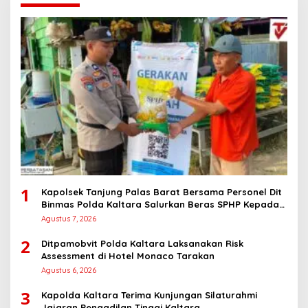
1
Kapolsek Tanjung Palas Barat Bersama Personel Dit
Binmas Polda Kaltara Salurkan Beras SPHP Kepada
Masyarakat
Agustus 7, 2026
2
Ditpamobvit Polda Kaltara Laksanakan Risk
Assessment di Hotel Monaco Tarakan
Agustus 6, 2026
3
Kapolda Kaltara Terima Kunjungan Silaturahmi
Jajaran Pengadilan Tinggi Kaltara