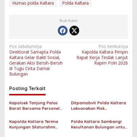
Humas polda Kaltara
Polda Kaltara
Ikuti Kami
N
Pos sebelumnya
Pos berikutnya
Direktorat Samapta Polda
Kapolda Kaltara Pimpin
a
Kaltara Gelar Bakti Sosial,
Rapat Kerja Tindak Lanjut
v
Gerakan Aksi Bersih-Bersih
Rapim Polri 2026
di Tugu Cinta Damai
i
Bulungan
g
Posting Terkait
a
s
Kapolsek Tanjung Palas
Ditpamobvit Polda Kaltara
i
Barat Bersama Personel
Laksanakan Risk
p
Dit Binmas Polda Kaltara
Assessment di Hotel
Salurkan Beras SPHP
Monaco Tarakan
Kapolda Kaltara Terima
Polda Kaltara Sambangi
o
Kepada Masyarakat
Kunjungan Silaturahmi
Kesultanan Bulungan untuk
s
Jajaran Pengadilan Tinggi
Perkuat Sinergi Kamtibmas