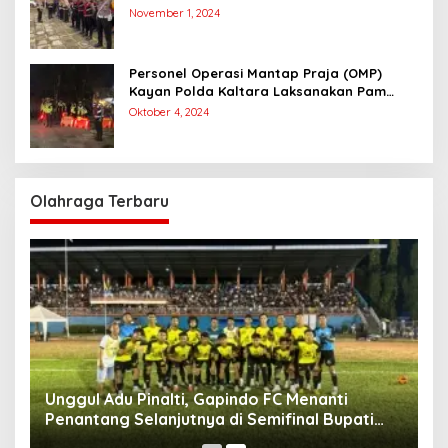
Pengamanan Simulasi Pemungutan dan
November 1, 2024
Perhitungan Suara Dalam Rangka Pilkada
2024
Personel Operasi Mantap Praja (OMP)
Kayan Polda Kaltara Laksanakan Pam
Kampanye Paslon Gubernur dan Wakil
Oktober 4, 2024
Gubernur
Olahraga Terbaru
Unggul Adu Pinalti, Gapindo FC Menanti
Penantang Selanjutnya di Semifinal Bupati
Cup 2024