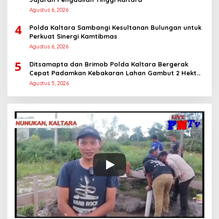
Agustus 6, 2026
4
Polda Kaltara Sambangi Kesultanan Bulungan untuk
Perkuat Sinergi Kamtibmas
Agustus 6, 2026
5
Ditsamapta dan Brimob Polda Kaltara Bergerak
Cepat Padamkan Kebakaran Lahan Gambut 2 Hektar
di Bulungan
Agustus 5, 2026