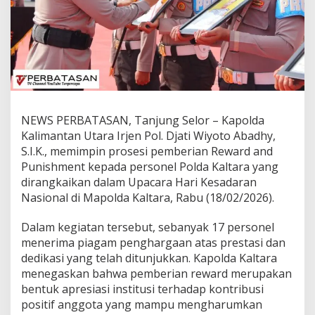
i
n
P
r
o
s
e
s
i
NEWS PERBATASAN, Tanjung Selor – Kapolda
P
e
Kalimantan Utara Irjen Pol. Djati Wiyoto Abadhy,
m
S.I.K., memimpin prosesi pemberian Reward and
b
Punishment kepada personel Polda Kaltara yang
e
dirangkaikan dalam Upacara Hari Kesadaran
r
i
Nasional di Mapolda Kaltara, Rabu (18/02/2026).
a
n
Dalam kegiatan tersebut, sebanyak 17 personel
R
menerima piagam penghargaan atas prestasi dan
e
dedikasi yang telah ditunjukkan. Kapolda Kaltara
w
a
menegaskan bahwa pemberian reward merupakan
r
bentuk apresiasi institusi terhadap kontribusi
d
positif anggota yang mampu mengharumkan
d