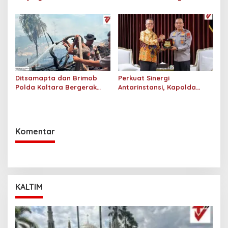
Jajaran Pengadilan Tinggi
Perkuat Sinergi Kamtibmas
Kaltara
Ditsamapta dan Brimob
Perkuat Sinergi
Polda Kaltara Bergerak
Antarinstansi, Kapolda
Cepat Padamkan
Kaltara Terima Audiensi KPP
Kebakaran Lahan Gambut
Pratama Tanjung Redeb
2 Hektar di Bulungan
dan KPP Pratama Tarakan
Komentar
KALTIM