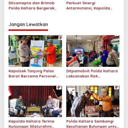
Kaltara
Ditsamapta dan Brimob
Perkuat Sinergi
Polda Kaltara Bergerak
Antarinstansi, Kapolda
Cepat Padamkan
Kaltara Terima Audiensi KPP
Kebakaran Lahan Gambut
Pratama Tanjung Redeb
2 Hektar di Bulungan
dan KPP Pratama Tarakan
Jangan Lewatkan
Kapolsek Tanjung Palas
Ditpamobvit Polda Kaltara
Barat Bersama Personel
Laksanakan Risk
Dit Binmas Polda Kaltara
Assessment di Hotel
Salurkan Beras SPHP
Monaco Tarakan
Kepada Masyarakat
Kapolda Kaltara Terima
Polda Kaltara Sambangi
Kunjungan Silaturahmi
Kesultanan Bulungan untuk