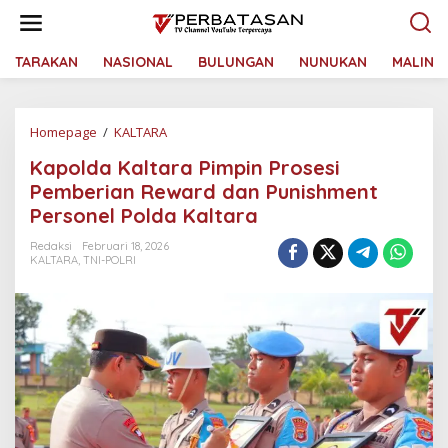
L
e
w
a
TARAKAN
NASIONAL
BULUNGAN
NUNUKAN
MALINA
t
i
k
Homepage
/
KALTARA
K
e
a
k
Kapolda Kaltara Pimpin Prosesi
p
o
o
n
Pemberian Reward dan Punishment
l
t
Personel Polda Kaltara
d
e
a
n
Redaksi
Februari 18, 2026
K
KALTARA
,
TNI-POLRI
a
l
t
a
r
a
P
i
m
p