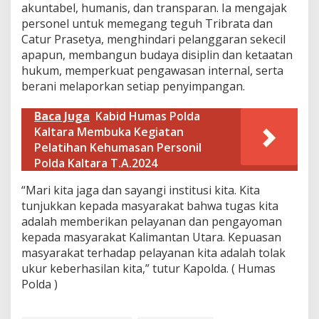
akuntabel, humanis, dan transparan. Ia mengajak
K
a
personel untuk memegang teguh Tribrata dan
l
Catur Prasetya, menghindari pelanggaran sekecil
t
apapun, membangun budaya disiplin dan ketaatan
a
hukum, memperkuat pengawasan internal, serta
r
berani melaporkan setiap penyimpangan.
a
Baca Juga
Kabid Humas Polda
Kaltara Membuka Kegiatan
Pelatihan Kehumasan Personil
Polda Kaltara T.A.2024
“Mari kita jaga dan sayangi institusi kita. Kita
tunjukkan kepada masyarakat bahwa tugas kita
adalah memberikan pelayanan dan pengayoman
kepada masyarakat Kalimantan Utara. Kepuasan
masyarakat terhadap pelayanan kita adalah tolak
ukur keberhasilan kita,” tutur Kapolda. ( Humas
Polda )