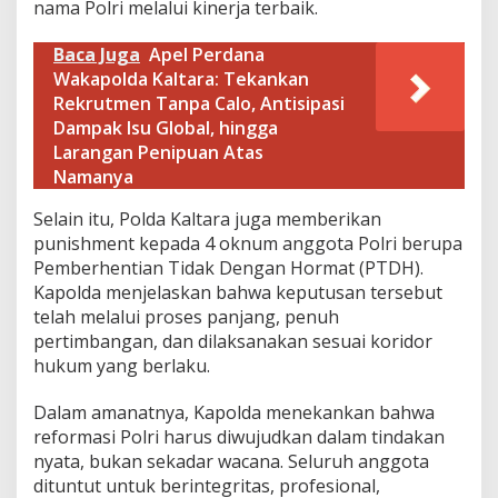
nama Polri melalui kinerja terbaik.
a
n
P
Baca Juga
Apel Perdana
u
Wakapolda Kaltara: Tekankan
n
Rekrutmen Tanpa Calo, Antisipasi
i
Dampak Isu Global, hingga
s
Larangan Penipuan Atas
h
m
Namanya
e
n
Selain itu, Polda Kaltara juga memberikan
t
punishment kepada 4 oknum anggota Polri berupa
P
Pemberhentian Tidak Dengan Hormat (PTDH).
e
Kapolda menjelaskan bahwa keputusan tersebut
r
s
telah melalui proses panjang, penuh
o
pertimbangan, dan dilaksanakan sesuai koridor
n
hukum yang berlaku.
e
l
Dalam amanatnya, Kapolda menekankan bahwa
P
o
reformasi Polri harus diwujudkan dalam tindakan
l
nyata, bukan sekadar wacana. Seluruh anggota
d
dituntut untuk berintegritas, profesional,
a