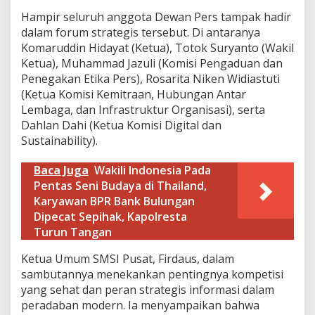
s
Hampir seluruh anggota Dewan Pers tampak hadir
i
dalam forum strategis tersebut. Di antaranya
o
n
Komaruddin Hidayat (Ketua), Totok Suryanto (Wakil
a
Ketua), Muhammad Jazuli (Komisi Pengaduan dan
l
Penegakan Etika Pers), Rosarita Niken Widiastuti
S
(Ketua Komisi Kemitraan, Hubungan Antar
M
S
Lembaga, dan Infrastruktur Organisasi), serta
I
Dahlan Dahi (Ketua Komisi Digital dan
:
Sustainability).
M
e
Baca Juga
Wakili Indonesia Pada
d
i
Pentas Seni Budaya di Thailand,
a
Karyawan BPR Bank Bulungan
B
Dipecat Sepihak, Kapolresta
a
Turun Tangan
r
u
Ketua Umum SMSI Pusat, Firdaus, dalam
H
a
sambutannya menekankan pentingnya kompetisi
r
yang sehat dan peran strategis informasi dalam
u
peradaban modern. Ia menyampaikan bahwa
s