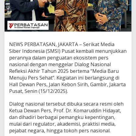
r
u
d
d
i
n
H
i
NEWS PERBATASAN, JAKARTA – Serikat Media
d
Siber Indonesia (SMSI) Pusat kembali menunjukkan
a
y
perannya dalam penguatan ekosistem pers
a
nasional dengan menggelar Dialog Nasional
t
Refleksi Akhir Tahun 2025 bertema “Media Baru
B
Menuju Pers Sehat”. Kegiatan ini berlangsung di
u
Hall Dewan Pers, Jalan Kebon Sirih, Gambir, Jakarta
k
a
Pusat, Senin (15/12/2025).
D
i
Dialog nasional tersebut dibuka secara resmi oleh
a
Ketua Dewan Pers, Prof. Dr. Komaruddin Hidayat,
l
dan dihadiri berbagai pemangku kepentingan,
o
g
mulai dari regulator, akademisi, praktisi media,
N
pejabat negara, hingga tokoh pers nasional.
a