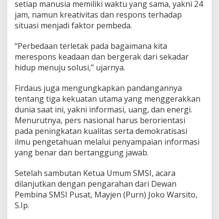
setiap manusia memiliki waktu yang sama, yakni 24
M
jam, namun kreativitas dan respons terhadap
e
n
situasi menjadi faktor pembeda.
g
a
“Perbedaan terletak pada bagaimana kita
r
merespons keadaan dan bergerak dari sekadar
a
hidup menuju solusi,” ujarnya.
h
p
a
Firdaus juga mengungkapkan pandangannya
d
tentang tiga kekuatan utama yang menggerakkan
a
dunia saat ini, yakni informasi, uang, dan energi.
P
Menurutnya, pers nasional harus berorientasi
e
r
pada peningkatan kualitas serta demokratisasi
s
ilmu pengetahuan melalui penyampaian informasi
S
yang benar dan bertanggung jawab.
e
h
Setelah sambutan Ketua Umum SMSI, acara
a
t
dilanjutkan dengan pengarahan dari Dewan
Pembina SMSI Pusat, Mayjen (Purn) Joko Warsito,
S.Ip.