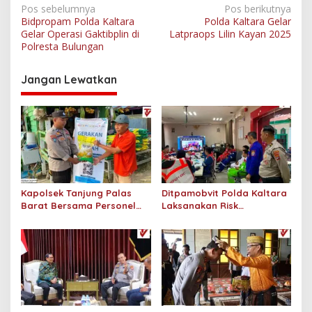
N
Pos sebelumnya
Pos berikutnya
Bidpropam Polda Kaltara
Polda Kaltara Gelar
a
Gelar Operasi Gaktibplin di
Latpraops Lilin Kayan 2025
v
Polresta Bulungan
i
Jangan Lewatkan
g
a
s
i
p
o
Kapolsek Tanjung Palas
Ditpamobvit Polda Kaltara
s
Barat Bersama Personel
Laksanakan Risk
Dit Binmas Polda Kaltara
Assessment di Hotel
Salurkan Beras SPHP
Monaco Tarakan
Kepada Masyarakat