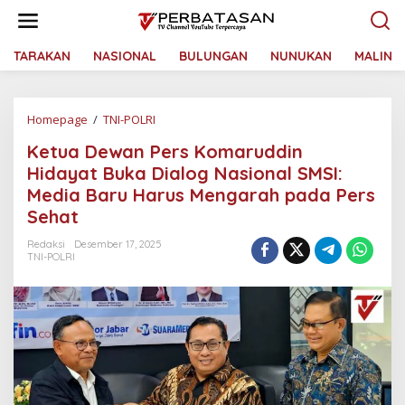
L
e
w
a
TARAKAN
NASIONAL
BULUNGAN
NUNUKAN
MALINA
t
i
k
Homepage
/
TNI-POLRI
K
e
e
k
Ketua Dewan Pers Komaruddin
t
o
u
n
Hidayat Buka Dialog Nasional SMSI:
a
t
Media Baru Harus Mengarah pada Pers
D
e
Sehat
e
n
w
Redaksi
Desember 17, 2025
a
TNI-POLRI
n
P
e
r
s
K
o
m
a