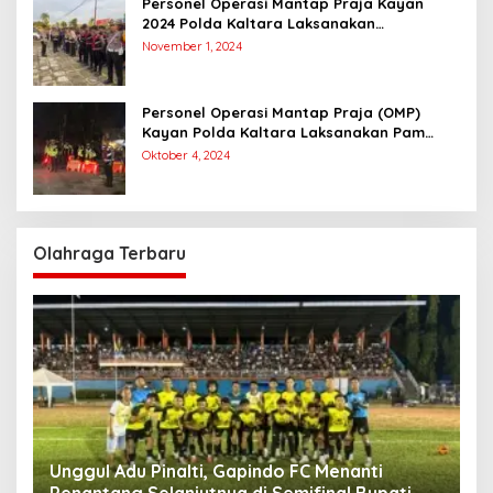
Personel Operasi Mantap Praja Kayan
2024 Polda Kaltara Laksanakan
Pengamanan Simulasi Pemungutan dan
November 1, 2024
Perhitungan Suara Dalam Rangka Pilkada
2024
Personel Operasi Mantap Praja (OMP)
Kayan Polda Kaltara Laksanakan Pam
Kampanye Paslon Gubernur dan Wakil
Oktober 4, 2024
Gubernur
Olahraga Terbaru
Unggul Adu Pinalti, Gapindo FC Menanti