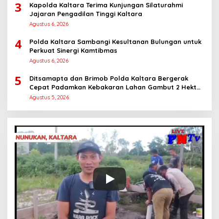
3
Kapolda Kaltara Terima Kunjungan Silaturahmi
Jajaran Pengadilan Tinggi Kaltara
Agustus 6, 2026
4
Polda Kaltara Sambangi Kesultanan Bulungan untuk
Perkuat Sinergi Kamtibmas
Agustus 6, 2026
5
Ditsamapta dan Brimob Polda Kaltara Bergerak
Cepat Padamkan Kebakaran Lahan Gambut 2 Hektar
di Bulungan
Agustus 5, 2026