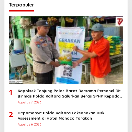
Terpopuler
1
Kapolsek Tanjung Palas Barat Bersama Personel Dit
Binmas Polda Kaltara Salurkan Beras SPHP Kepada
Masyarakat
Agustus 7, 2026
2
Ditpamobvit Polda Kaltara Laksanakan Risk
Assessment di Hotel Monaco Tarakan
Agustus 6, 2026