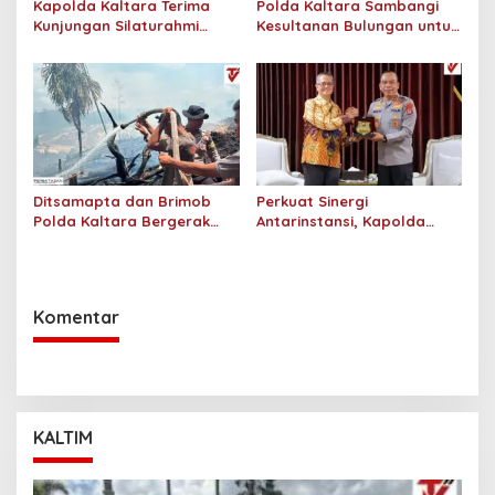
Kapolda Kaltara Terima
Polda Kaltara Sambangi
Kunjungan Silaturahmi
Kesultanan Bulungan untuk
Jajaran Pengadilan Tinggi
Perkuat Sinergi Kamtibmas
Kaltara
Ditsamapta dan Brimob
Perkuat Sinergi
Polda Kaltara Bergerak
Antarinstansi, Kapolda
Cepat Padamkan
Kaltara Terima Audiensi KPP
Kebakaran Lahan Gambut
Pratama Tanjung Redeb
2 Hektar di Bulungan
dan KPP Pratama Tarakan
Komentar
KALTIM