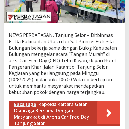
o
g
G
e
l
a
r
NEWS PERBATASAN, Tanjung Selor – Ditbinmas
'
Polda Kalimantan Utara dan Sat Binmas Polresta
P
Bulungan bekerja sama dengan Bulog Kabupaten
a
Bulungan menggelar acara “Pangan Murah” di
n
g
area Car Free Day (CFD) Tebu Kayan, depan Hotel
a
Pangeran Khar, Jalan Katamso, Tanjung Selor.
n
Kegiatan yang berlangsung pada Minggu
M
(10/8/2025) mulai pukul 06.00 Wita ini bertujuan
u
r
untuk membantu masyarakat mendapatkan
a
kebutuhan pokok dengan harga terjangkau.
h
'
Baca Juga
Kapolda Kaltara Gelar
d
Olahraga Bersama Dengan
i
T
Masyarakat di Arena Car Free Day
a
Tanjung Selor
n