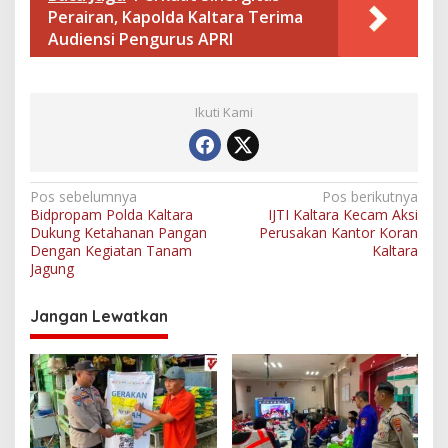
Perairan, Kapolda Kaltara Terima
Audiensi Pengurus APRI
Ikuti Kami
N
Pos sebelumnya
Pos berikutnya
Bidpropam Polda Kaltara
IJTI Kaltara Kecam Aksi
a
Dukung Ketahanan Pangan
Perusakan Kantor Koran
v
Dengan Kegiatan Tanam
Kaltara
Jagung
i
g
Jangan Lewatkan
a
s
i
p