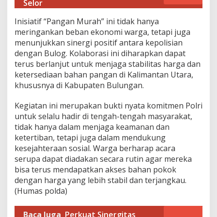
Selor
k
a
Inisiatif “Pangan Murah” ini tidak hanya
n
meringankan beban ekonomi warga, tetapi juga
B
e
menunjukkan sinergi positif antara kepolisian
r
dengan Bulog. Kolaborasi ini diharapkan dapat
a
terus berlanjut untuk menjaga stabilitas harga dan
s
ketersediaan bahan pangan di Kalimantan Utara,
T
e
khususnya di Kabupaten Bulungan.
r
j
Kegiatan ini merupakan bukti nyata komitmen Polri
a
untuk selalu hadir di tengah-tengah masyarakat,
n
tidak hanya dalam menjaga keamanan dan
g
k
ketertiban, tetapi juga dalam mendukung
a
kesejahteraan sosial. Warga berharap acara
u
serupa dapat diadakan secara rutin agar mereka
bisa terus mendapatkan akses bahan pokok
dengan harga yang lebih stabil dan terjangkau.
(Humas polda)
Baca Juga
Perkuat Sinergitas