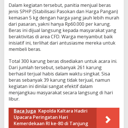
j
Dalam kegiatan tersebut, panitia menjual beras
u
jenis SPHP (Stabilisasi Pasokan dan Harga Pangan)
n
kemasan 5 kg dengan harga yang jauh lebih murah
g
S
dari pasaran, yakni hanya Rp60.000 per karung.
e
Beras ini dijual langsung kepada masyarakat yang
l
beraktivitas di area CFD. Warga menyambut baik
o
inisiatif ini, terlihat dari antusiasme mereka untuk
r
membeli beras.
,
B
a
Total 300 karung beras disediakan untuk acara ini.
n
Dari jumlah tersebut, sebanyak 261 karung
t
berhasil terjual habis dalam waktu singkat. Sisa
u
beras sebanyak 39 karung tidak terjual, namun
W
a
kegiatan ini dinilai sangat efektif dalam
r
menjangkau masyarakat secara langsung di hari
g
libur.
a
D
Baca Juga
Kapolda Kaltara Hadiri
a
p
Upacara Peringatan Hari
a
Kemerdekaan RI ke-80 di Tanjung
t