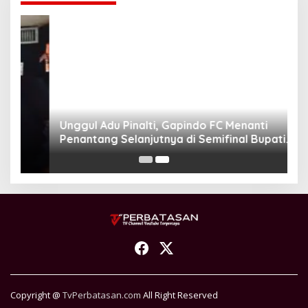
Unggul Adu Pinalti, Gapindo FC Menanti
Penantang Selanjutnya di Semifinal Bupati
Cup 2024
Copyright @
TvPerbatasan.com
All Right Reserved