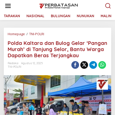
L
e
w
a
TARAKAN
NASIONAL
BULUNGAN
NUNUKAN
MALINA
t
i
k
Homepage
/
TNI-POLRI
P
e
o
k
Polda Kaltara dan Bulog Gelar ‘Pangan
l
o
d
n
Murah’ di Tanjung Selor, Bantu Warga
a
t
Dapatkan Beras Terjangkau
K
e
a
n
Redaksi
Agustus 12, 2025
l
TNI-POLRI
t
a
r
a
d
a
n
B
u
l