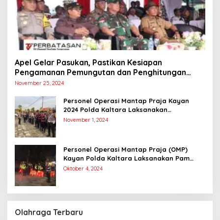
Apel Gelar Pasukan, Pastikan Kesiapan
Pengamanan Pemungutan dan Penghitungan
Suara
November 25, 2024
Personel Operasi Mantap Praja Kayan
2024 Polda Kaltara Laksanakan
Pengamanan Simulasi Pemungutan dan
November 1, 2024
Perhitungan Suara Dalam Rangka Pilkada
2024
Personel Operasi Mantap Praja (OMP)
Kayan Polda Kaltara Laksanakan Pam
Kampanye Paslon Gubernur dan Wakil
Oktober 4, 2024
Gubernur
Olahraga Terbaru