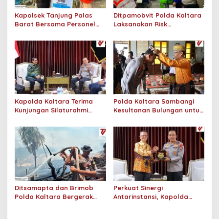
o
s
Kapolsek Tanjung Palas
Ditpamobvit Polda Kaltara
Barat Bersama Personel
Laksanakan Risk
Dit Binmas Polda Kaltara
Assessment di Hotel
Salurkan Beras SPHP
Monaco Tarakan
Kepada Masyarakat
Kapolda Kaltara Terima
Polda Kaltara Sambangi
Kunjungan Silaturahmi
Kesultanan Bulungan untuk
Jajaran Pengadilan Tinggi
Perkuat Sinergi Kamtibmas
Kaltara
Ditsamapta dan Brimob
Perkuat Sinergi
Polda Kaltara Bergerak
Antarinstansi, Kapolda
Cepat Padamkan
Kaltara Terima Audiensi KPP
Kebakaran Lahan Gambut
Pratama Tanjung Redeb