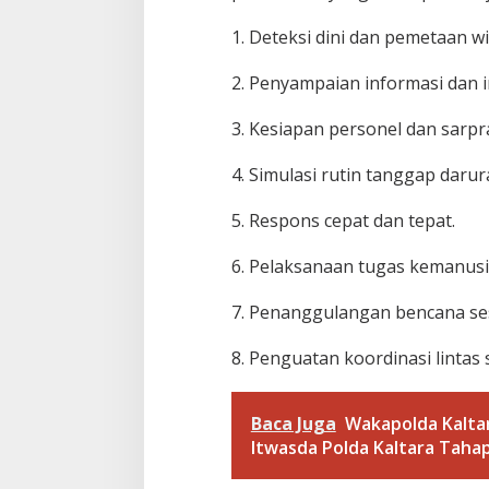
l
t
1. Deteksi dini dan pemetaan w
a
r
2. Penyampaian informasi dan
a
3. Kesiapan personel dan sarpr
4. Simulasi rutin tanggap darura
5. Respons cepat dan tepat.
6. Pelaksanaan tugas kemanusi
7. Penanggulangan bencana se
8. Penguatan koordinasi lintas 
Baca Juga
Wakapolda Kaltar
Itwasda Polda Kaltara Tahap