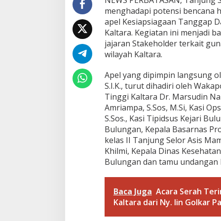
NEWS PERBATASAN, Tanjung Se
a
menghadapi potensi bencana h
m
apel Kesiapsiagaan Tanggap D
R
Kaltara. Kegiatan ini menjadi 
a
jajaran Stakeholder terkait g
n
g
wilayah Kaltara.
k
a
Apel yang dipimpin langsung ole
T
S.I.K., turut dihadiri oleh Waka
a
Tinggi Kaltara Dr. Marsudin Na
n
g
Amriampa, S.Sos, M.Si, Kasi Op
g
S.Sos., Kasi Tipidsus Kejari Bul
a
Bulungan, Kepala Basarnas Pro
p
kelas II Tanjung Selor Asis M
D
Khilmi, Kepala Dinas Kesehata
a
r
Bulungan dan tamu undangan l
u
r
a
Baca Juga
Acara Serah Ter
t
Kaltara dari Ny. Iin Golkar
B
e