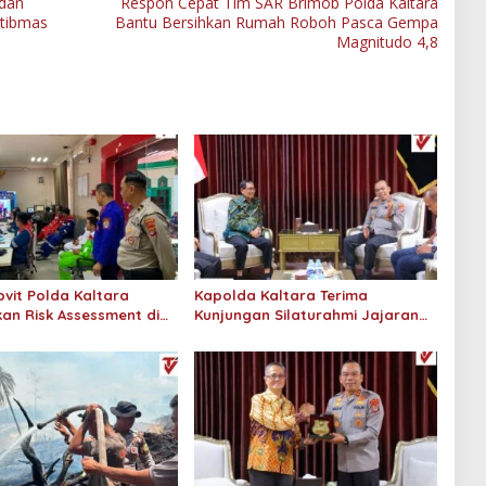
 dan
Respon Cepat Tim SAR Brimob Polda Kaltara
mtibmas
Bantu Bersihkan Rumah Roboh Pasca Gempa
Magnitudo 4,8
vit Polda Kaltara
Kapolda Kaltara Terima
an Risk Assessment di
Kunjungan Silaturahmi Jajaran
onaco Tarakan
Pengadilan Tinggi Kaltara