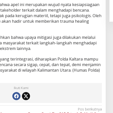
An-Nur Racing Team Hadirkan
ahwa apel ini merupakan wujud nyata kesiapsiagaan
Pembalap Malaysia di Bupati
stakeholder terkait dalam menghadapi bencana.
Nunukan Drag Race
 pada kerugian materiil, tetapi juga psikologis. Oleh
es) akan hadir untuk memberikan trauma healing
hkan bahwa upaya mitigasi juga dilakukan melalui
a masyarakat terkait langkah-langkah menghadapi
 ekstrem lainnya.
 yang terintegrasi, diharapkan Polda Kaltara mampu
ncana secara sigap, cepat, dan tepat, demi menjamin
arakat di wilayah Kalimantan Utara. (Humas Polda)
Ikuti Kami
Pos berikutnya