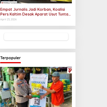
Empat Jurnalis Jadi Korban, Koalisi
Pers Kaltim Desak Aparat Usut Tuntas
Pelaku Intimidasi
April 23, 2026
Terpopuler