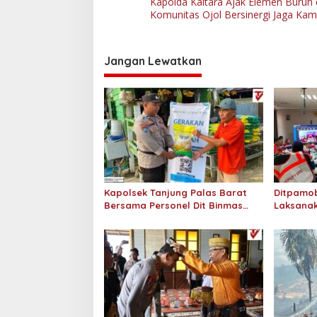
Kapolda Kaltara Ajak Elemen Buruh
a
Komunitas Ojol Bersinergi Jaga Ka
v
i
Jangan Lewatkan
g
a
s
i
p
o
s
Kapolsek Tanjung Palas Barat
Ditpamob
Bersama Personel Dit Binmas
Laksanak
Polda Kaltara Salurkan Beras
Hotel M
SPHP Kepada Masyarakat