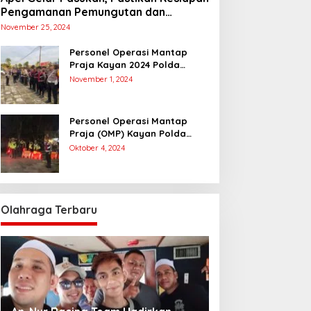
Pengamanan Pemungutan dan
Penghitungan Suara
November 25, 2024
Personel Operasi Mantap
Praja Kayan 2024 Polda
Kaltara Laksanakan
November 1, 2024
Pengamanan Simulasi
Pemungutan dan Perhitungan
Suara Dalam Rangka Pilkada
Personel Operasi Mantap
2024
Praja (OMP) Kayan Polda
Kaltara Laksanakan Pam
Oktober 4, 2024
Kampanye Paslon Gubernur
dan Wakil Gubernur
Olahraga Terbaru