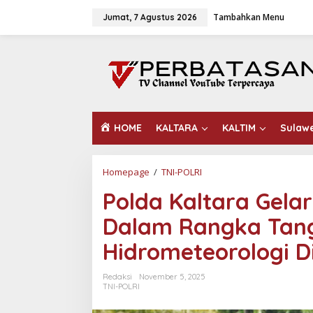
L
Tambahkan Menu
e
Jumat, 7 Agustus 2026
w
a
t
i
k
e
k
o
HOME
KALTARA
KALTIM
Sulaw
n
t
e
n
Homepage
/
TNI-POLRI
P
o
Polda Kaltara Gela
l
d
Dalam Rangka Tan
a
K
Hidrometeorologi D
a
l
t
Redaksi
November 5, 2025
a
TNI-POLRI
r
a