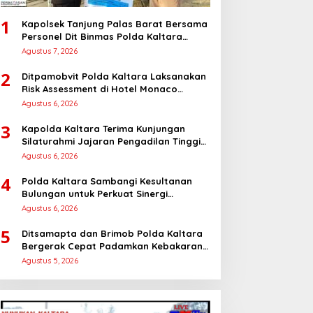
1
Kapolsek Tanjung Palas Barat Bersama
Personel Dit Binmas Polda Kaltara
Salurkan Beras SPHP Kepada
Agustus 7, 2026
Masyarakat
2
Ditpamobvit Polda Kaltara Laksanakan
Risk Assessment di Hotel Monaco
Tarakan
Agustus 6, 2026
3
Kapolda Kaltara Terima Kunjungan
Silaturahmi Jajaran Pengadilan Tinggi
Kaltara
Agustus 6, 2026
4
Polda Kaltara Sambangi Kesultanan
Bulungan untuk Perkuat Sinergi
Kamtibmas
Agustus 6, 2026
5
Ditsamapta dan Brimob Polda Kaltara
Bergerak Cepat Padamkan Kebakaran
Lahan Gambut 2 Hektar di Bulungan
Agustus 5, 2026