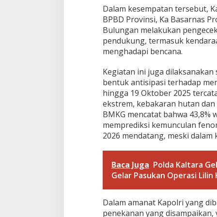
n
Dalam kesempatan tersebut, K
c
a
BPBD Provinsi, Ka Basarnas Pr
n
Bulungan melakukan pengeceka
a
pendukung, termasuk kendaraa
H
menghadapi bencana.
i
d
r
Kegiatan ini juga dilaksanakan 
o
bentuk antisipasi terhadap me
m
hingga 19 Oktober 2025 tercata
e
ekstrem, kebakaran hutan dan l
t
BMKG mencatat bahwa 43,8% wi
e
o
memprediksi kemunculan feno
r
2026 mendatang, meski dalam k
o
l
o
Baca Juga
Polda Kaltara Ge
g
Gelar Pasukan Operasi Lilin
i
D
i
K
Dalam amanat Kapolri yang dib
a
penekanan yang disampaikan, y