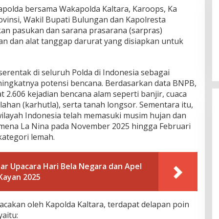
apolda bersama Wakapolda Kaltara, Karoops, Ka
ovinsi, Wakil Bupati Bulungan dan Kapolresta
n pasukan dan sarana prasarana (sarpras)
n dan alat tanggap darurat yang disiapkan untuk
serentak di seluruh Polda di Indonesia sebagai
ningkatnya potensi bencana. Berdasarkan data BNPB,
t 2.606 kejadian bencana alam seperti banjir, cuaca
ahan (karhutla), serta tanah longsor. Sementara itu,
layah Indonesia telah memasuki musim hujan dan
mena La Nina pada November 2025 hingga Februari
ategori lemah.
lar Upacara Hari Bela Negara dan Apel
 Kayan 2025
acakan oleh Kapolda Kaltara, terdapat delapan poin
aitu: