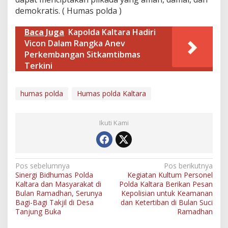
demokratis. ( Humas polda )
Baca Juga
Kapolda Kaltara Hadiri
Vicon Dalam Rangka Anev
Perkembangan Sitkamtibmas
Terkini
humas polda
Humas polda Kaltara
Ikuti Kami
N
Pos sebelumnya
Pos berikutnya
Sinergi Bidhumas Polda
Kegiatan Kultum Personel
a
Kaltara dan Masyarakat di
Polda Kaltara Berikan Pesan
v
Bulan Ramadhan, Serunya
Kepolisian untuk Keamanan
Bagi-Bagi Takjil di Desa
dan Ketertiban di Bulan Suci
i
Tanjung Buka
Ramadhan
g