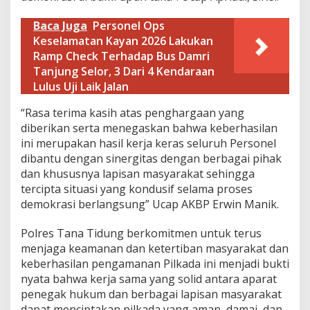
Baca Juga
Personel Ops
Keselamatan Kayan 2026 Lakukan
Ramp Check Terhadap Bus Damri
Tanjung Selor, 3 Dari 4 Kendaraan
Lulus Uji Laik Jalan
“Rasa terima kasih atas penghargaan yang
diberikan serta menegaskan bahwa keberhasilan
ini merupakan hasil kerja keras seluruh Personel
dibantu dengan sinergitas dengan berbagai pihak
dan khususnya lapisan masyarakat sehingga
tercipta situasi yang kondusif selama proses
demokrasi berlangsung” Ucap AKBP Erwin Manik.
Polres Tana Tidung berkomitmen untuk terus
menjaga keamanan dan ketertiban masyarakat dan
keberhasilan pengamanan Pilkada ini menjadi bukti
nyata bahwa kerja sama yang solid antara aparat
penegak hukum dan berbagai lapisan masyarakat
dapat menciptakan pilkada yang aman, damai, dan