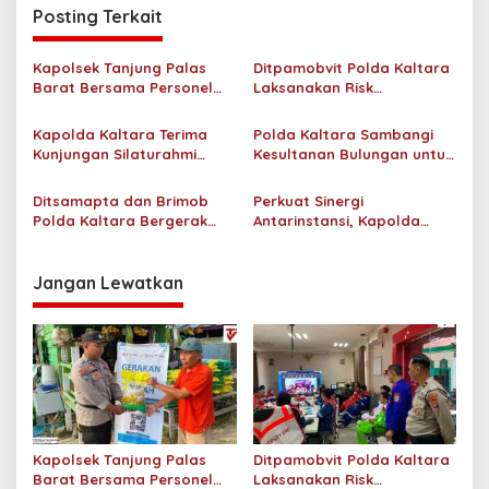
Posting Terkait
a
s
Kapolsek Tanjung Palas
Ditpamobvit Polda Kaltara
i
Barat Bersama Personel
Laksanakan Risk
p
Dit Binmas Polda Kaltara
Assessment di Hotel
Salurkan Beras SPHP
Monaco Tarakan
Kapolda Kaltara Terima
Polda Kaltara Sambangi
o
Kepada Masyarakat
Kunjungan Silaturahmi
Kesultanan Bulungan untuk
s
Jajaran Pengadilan Tinggi
Perkuat Sinergi Kamtibmas
Kaltara
Ditsamapta dan Brimob
Perkuat Sinergi
Polda Kaltara Bergerak
Antarinstansi, Kapolda
Cepat Padamkan
Kaltara Terima Audiensi KPP
Kebakaran Lahan Gambut
Pratama Tanjung Redeb
2 Hektar di Bulungan
dan KPP Pratama Tarakan
Jangan Lewatkan
Kapolsek Tanjung Palas
Ditpamobvit Polda Kaltara
Barat Bersama Personel
Laksanakan Risk