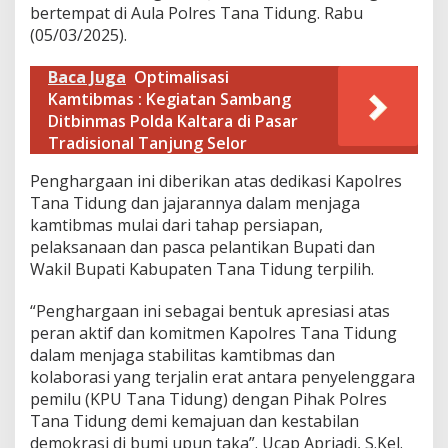
a
bertempat di Aula Polres Tana Tidung. Rabu
T
(05/03/2025).
i
d
Baca Juga
Optimalisasi
u
Kamtibmas : Kegiatan Sambang
n
g
Ditbinmas Polda Kaltara di Pasar
.
Tradisional Tanjung Selor
Penghargaan ini diberikan atas dedikasi Kapolres
Tana Tidung dan jajarannya dalam menjaga
kamtibmas mulai dari tahap persiapan,
pelaksanaan dan pasca pelantikan Bupati dan
Wakil Bupati Kabupaten Tana Tidung terpilih.
“Penghargaan ini sebagai bentuk apresiasi atas
peran aktif dan komitmen Kapolres Tana Tidung
dalam menjaga stabilitas kamtibmas dan
kolaborasi yang terjalin erat antara penyelenggara
pemilu (KPU Tana Tidung) dengan Pihak Polres
Tana Tidung demi kemajuan dan kestabilan
demokrasi di bumi upun taka”. Ucap Apriadi, S.Kel.