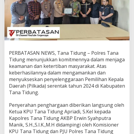
r
i
m
a
P
e
n
g
h
a
PERBATASAN NEWS, Tana Tidung – Polres Tana
r
Tidung menunjukkan komitmennya dalam menjaga
g
keamanan dan ketertiban masyarakat. Atas
a
keberhasilannya dalam mengamankan dan
a
n
menyukseskan penyelenggaraan Pemilihan Kepala
D
Daerah (Pilkada) serentak tahun 2024 di Kabupaten
a
Tana Tidung.
r
i
Penyerahan penghargaan diberikan langsung oleh
K
P
Ketua KPU Tana Tidung Apriadi, S.Kel kepada
U
Kapolres Tana Tidung AKBP Erwin Syahputra
T
Manik, S.H.,S.I.K.,M.H didampingi oleh Komisioner
a
KPU Tana Tidung dan PJU Polres Tana Tidung
n