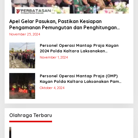
Apel Gelar Pasukan, Pastikan Kesiapan
Pengamanan Pemungutan dan Penghitungan
Suara
November 25, 2024
Personel Operasi Mantap Praja Kayan
2024 Polda Kaltara Laksanakan
Pengamanan Simulasi Pemungutan dan
November 1, 2024
Perhitungan Suara Dalam Rangka Pilkada
2024
Personel Operasi Mantap Praja (OMP)
Kayan Polda Kaltara Laksanakan Pam
Kampanye Paslon Gubernur dan Wakil
Oktober 4, 2024
Gubernur
Olahraga Terbaru