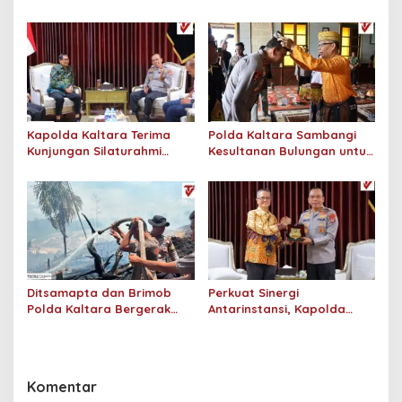
Dit Binmas Polda Kaltara
Assessment di Hotel
Salurkan Beras SPHP
Monaco Tarakan
Kepada Masyarakat
Kapolda Kaltara Terima
Polda Kaltara Sambangi
Kunjungan Silaturahmi
Kesultanan Bulungan untuk
Jajaran Pengadilan Tinggi
Perkuat Sinergi Kamtibmas
Kaltara
Ditsamapta dan Brimob
Perkuat Sinergi
Polda Kaltara Bergerak
Antarinstansi, Kapolda
Cepat Padamkan
Kaltara Terima Audiensi KPP
Kebakaran Lahan Gambut
Pratama Tanjung Redeb
2 Hektar di Bulungan
dan KPP Pratama Tarakan
Komentar