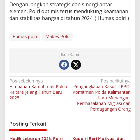
Dengan langkah strategis dan sinergi antar
elemen, Polri optimis terus mendukung keamanan
dan stabilitas bangsa di tahun 2024. ( Humas polri )
Humas polri
Mabes Polri
Ikuti Kami
N
Pos sebelumnya
Pos berikutnya
Himbauan Kamtibmas Polda
Pengungkapan Kasus TPPO:
a
Kaltara Jelang Tahun Baru
Komitmen Polda Kalimantan
v
2025
Utara Menangani
Permasalahan Migrasi dan
i
Perdagangan Orang
g
Posting Terkait
a
s
Mudik Lebaran 2026: Polri
Kapolri Beri Motivasi dan