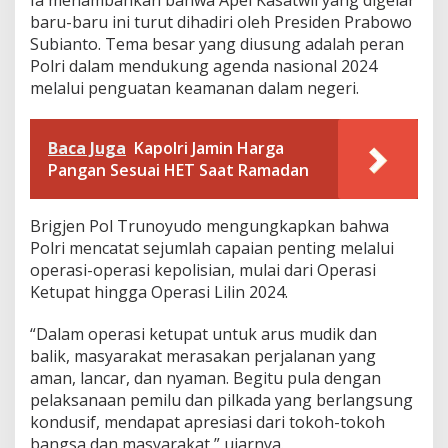
Ia menambahkan bahwa Apel Kasatwil yang digelar
n
baru-baru ini turut dihadiri oleh Presiden Prabowo
o
Subianto. Tema besar yang diusung adalah peran
m
i
Polri dalam mendukung agenda nasional 2024
I
melalui penguatan keamanan dalam negeri.
n
k
l
Baca Juga
Kapolri Jamin Harga
u
Pangan Sesuai HET Saat Ramadan
s
i
f
Brigjen Pol Trunoyudo mengungkapkan bahwa
d
a
Polri mencatat sejumlah capaian penting melalui
n
operasi-operasi kepolisian, mulai dari Operasi
K
Ketupat hingga Operasi Lilin 2024.
e
a
“Dalam operasi ketupat untuk arus mudik dan
m
a
balik, masyarakat merasakan perjalanan yang
n
aman, lancar, dan nyaman. Begitu pula dengan
a
pelaksanaan pemilu dan pilkada yang berlangsung
n
kondusif, mendapat apresiasi dari tokoh-tokoh
N
a
bangsa dan masyarakat,” ujarnya.