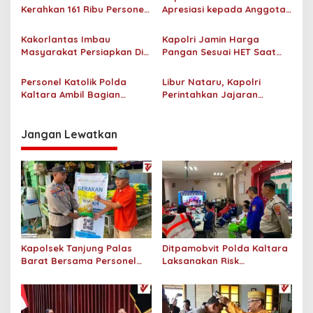
i
Kerahkan 161 Ribu Personel,
Apresiasi kepada Anggota
p
Layanan Darurat 110 Jadi
Polri Terdampak Bencana
Kunci Respons Cepat bagi
di Sumbar
Kakorlantas Imbau
Kapolri Jamin Harga
o
Pemudik
Masyarakat Persiapkan Diri
Pangan Sesuai HET Saat
s
dengan Baik Saat Mudik
Ramadan
Lebaran
Personel Katolik Polda
Libur Nataru, Kapolri
Kaltara Ambil Bagian
Perintahkan Jajaran
Dalam Ibadah Rutin di
Antisipasi Mobilitas Warga
Gereja Katedral Santa
di Kawasan Anyer
Maria Tanjung Selor
Jangan Lewatkan
Kapolsek Tanjung Palas
Ditpamobvit Polda Kaltara
Barat Bersama Personel
Laksanakan Risk
Dit Binmas Polda Kaltara
Assessment di Hotel
Salurkan Beras SPHP
Monaco Tarakan
Kepada Masyarakat