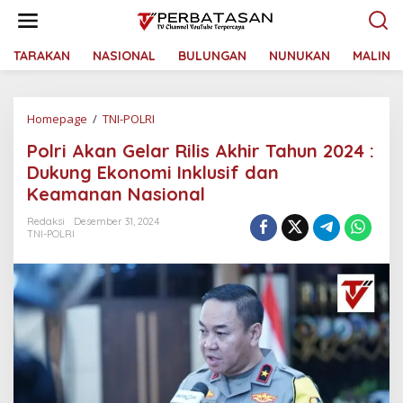
L
e
w
a
TARAKAN
NASIONAL
BULUNGAN
NUNUKAN
MALINA
t
i
k
Homepage
/
TNI-POLRI
P
e
o
k
Polri Akan Gelar Rilis Akhir Tahun 2024 :
l
o
r
n
Dukung Ekonomi Inklusif dan
i
t
Keamanan Nasional
A
e
k
n
Redaksi
Desember 31, 2024
a
TNI-POLRI
n
G
e
l
a
r
R
i
l
i