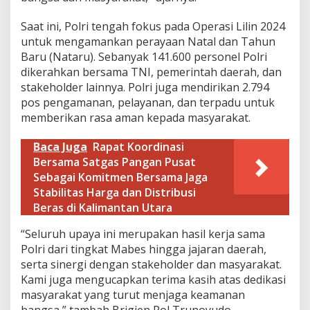
s
i
Saat ini, Polri tengah fokus pada Operasi Lilin 2024
o
untuk mengamankan perayaan Natal dan Tahun
n
Baru (Nataru). Sebanyak 141.600 personel Polri
a
l
dikerahkan bersama TNI, pemerintah daerah, dan
stakeholder lainnya. Polri juga mendirikan 2.794
pos pengamanan, pelayanan, dan terpadu untuk
memberikan rasa aman kepada masyarakat.
Baca Juga
Rapat Koordinasi
Bersama Satgas Pangan Pusat
Sebagai Komitmen Bersama Jaga
Stabilitas Harga dan Distribusi
Beras di Kalimantan Utara
“Seluruh upaya ini merupakan hasil kerja sama
Polri dari tingkat Mabes hingga jajaran daerah,
serta sinergi dengan stakeholder dan masyarakat.
Kami juga mengucapkan terima kasih atas dedikasi
masyarakat yang turut menjaga keamanan