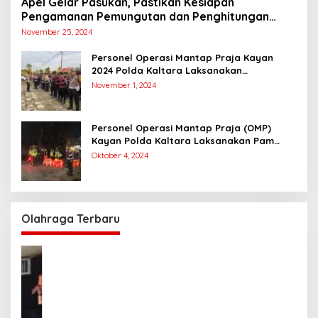
Apel Gelar Pasukan, Pastikan Kesiapan
Pengamanan Pemungutan dan Penghitungan
Suara
November 25, 2024
Personel Operasi Mantap Praja Kayan
2024 Polda Kaltara Laksanakan
Pengamanan Simulasi Pemungutan dan
November 1, 2024
Perhitungan Suara Dalam Rangka Pilkada
2024
Personel Operasi Mantap Praja (OMP)
Kayan Polda Kaltara Laksanakan Pam
Kampanye Paslon Gubernur dan Wakil
Oktober 4, 2024
Gubernur
Olahraga Terbaru