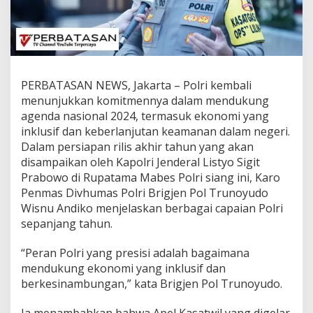
s
A
k
h
i
r
T
PERBATASAN NEWS, Jakarta – Polri kembali
a
menunjukkan komitmennya dalam mendukung
h
agenda nasional 2024, termasuk ekonomi yang
u
inklusif dan keberlanjutan keamanan dalam negeri.
n
2
Dalam persiapan rilis akhir tahun yang akan
0
disampaikan oleh Kapolri Jenderal Listyo Sigit
2
Prabowo di Rupatama Mabes Polri siang ini, Karo
4
Penmas Divhumas Polri Brigjen Pol Trunoyudo
:
D
Wisnu Andiko menjelaskan berbagai capaian Polri
u
sepanjang tahun.
k
u
“Peran Polri yang presisi adalah bagaimana
n
mendukung ekonomi yang inklusif dan
g
E
berkesinambungan,” kata Brigjen Pol Trunoyudo.
k
o