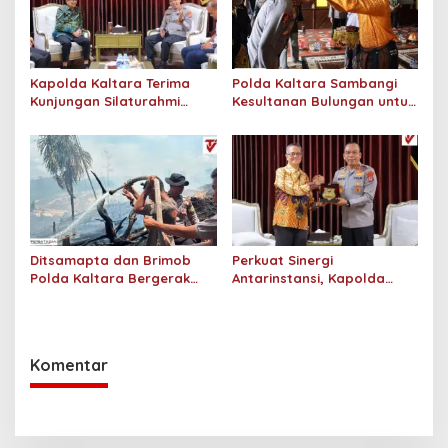
Kapolda Kaltara Terima
Polda Kaltara Sambangi
Kunjungan Silaturahmi
Kesultanan Bulungan untuk
Jajaran Pengadilan Tinggi
Perkuat Sinergi Kamtibmas
Kaltara
Ditsamapta dan Brimob
Perkuat Sinergi
Polda Kaltara Bergerak
Antarinstansi, Kapolda
Cepat Padamkan
Kaltara Terima Audiensi KPP
Kebakaran Lahan Gambut
Pratama Tanjung Redeb
2 Hektar di Bulungan
dan KPP Pratama Tarakan
Komentar