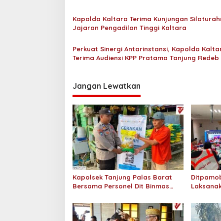
s
Kepada Masyarakat
i
Kapolda Kaltara Terima Kunjungan Silaturah
p
Jajaran Pengadilan Tinggi Kaltara
o
Perkuat Sinergi Antarinstansi, Kapolda Kalta
s
Terima Audiensi KPP Pratama Tanjung Redeb
KPP Pratama Tarakan
Jangan Lewatkan
Kapolsek Tanjung Palas Barat
Ditpamob
Bersama Personel Dit Binmas
Laksanak
Polda Kaltara Salurkan Beras
Hotel M
SPHP Kepada Masyarakat