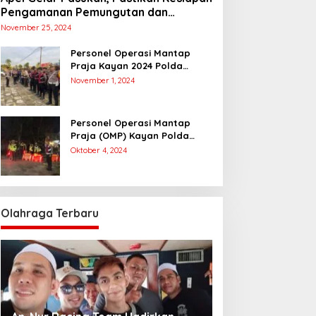
Pengamanan Pemungutan dan
Penghitungan Suara
November 25, 2024
Personel Operasi Mantap
Praja Kayan 2024 Polda
Kaltara Laksanakan
November 1, 2024
Pengamanan Simulasi
Pemungutan dan Perhitungan
Suara Dalam Rangka Pilkada
Personel Operasi Mantap
2024
Praja (OMP) Kayan Polda
Kaltara Laksanakan Pam
Oktober 4, 2024
Kampanye Paslon Gubernur
dan Wakil Gubernur
Olahraga Terbaru