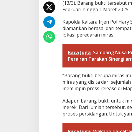
(13/3). Barang bukti tersebut
n
Februari hingga 1 Maret 2025.
a
h
k
Kapolda Kaltara Irjen Pol Har
a
diamankan berasal dari tempa
n
lokasi peredaran miras.
Baca Juga
Sambang Nusa Pre
Perairan Tarakan Sinergi an
“Barang bukti berupa miras ini
miras yang disita dari sejumlah 
memimpin press release di Map
Adapun barang bukti untuk mira
merek. Dari jumlah tersebut, s
proses persidangan. Untuk ya
Baca Juga
Wakapolda Kalta