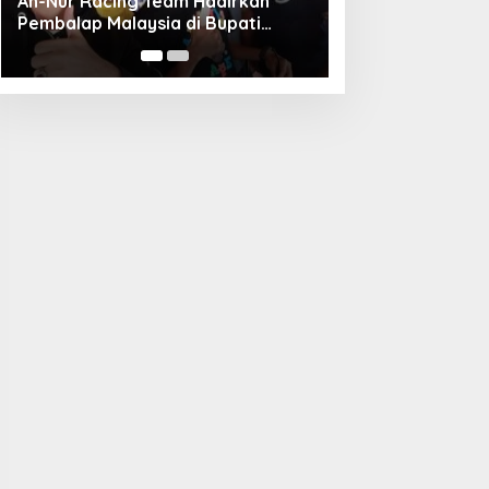
Unggul Adu Pinalti, Gapindo FC
Menanti Penantang Selanjutnya di
Semifinal Bupati Cup 2024