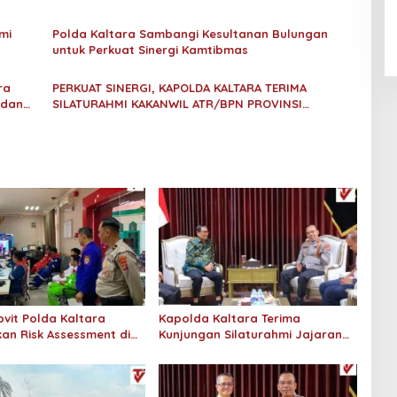
An-Nur Racing Team Hadirkan
Pembalap Malaysia di Bupati
mi
Polda Kaltara Sambangi Kesultanan Bulungan
Nunukan Drag Race
untuk Perkuat Sinergi Kamtibmas
ra
PERKUAT SINERGI, KAPOLDA KALTARA TERIMA
 dan
SILATURAHMI KAKANWIL ATR/BPN PROVINSI
KALIMANTAN UTARA
vit Polda Kaltara
Kapolda Kaltara Terima
an Risk Assessment di
Kunjungan Silaturahmi Jajaran
onaco Tarakan
Pengadilan Tinggi Kaltara