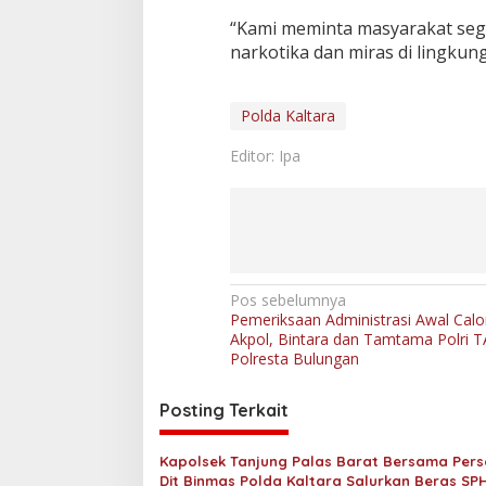
“Kami meminta masyarakat seg
narkotika dan miras di lingkung
Polda Kaltara
Editor: Ipa
N
Pos sebelumnya
Pemeriksaan Administrasi Awal Calo
a
Akpol, Bintara dan Tamtama Polri TA
v
Polresta Bulungan
i
Posting Terkait
g
a
Kapolsek Tanjung Palas Barat Bersama Pers
Dit Binmas Polda Kaltara Salurkan Beras SP