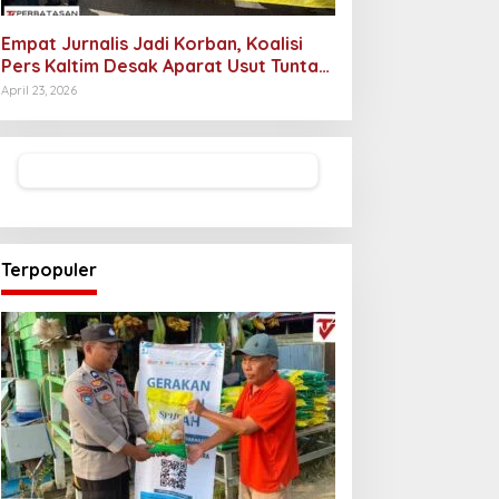
Empat Jurnalis Jadi Korban, Koalisi
Pers Kaltim Desak Aparat Usut Tuntas
Pelaku Intimidasi
April 23, 2026
Terpopuler