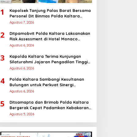
1
Kapolsek Tanjung Palas Barat Bersama
Personel Dit Binmas Polda Kaltara
Salurkan Beras SPHP Kepada
Agustus 7, 2026
Masyarakat
2
Ditpamobvit Polda Kaltara Laksanakan
Risk Assessment di Hotel Monaco
Tarakan
Agustus 6, 2026
3
Kapolda Kaltara Terima Kunjungan
Silaturahmi Jajaran Pengadilan Tinggi
Kaltara
Agustus 6, 2026
4
Polda Kaltara Sambangi Kesultanan
Bulungan untuk Perkuat Sinergi
Kamtibmas
Agustus 6, 2026
5
Ditsamapta dan Brimob Polda Kaltara
Bergerak Cepat Padamkan Kebakaran
Lahan Gambut 2 Hektar di Bulungan
Agustus 5, 2026