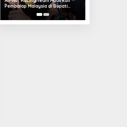
Unggul Adu Pinalti, Gapindo FC
Menanti Penantang Selanjutnya di
Semifinal Bupati Cup 2024