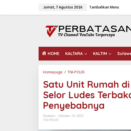
L
Tambahkan Menu
e
Jumat, 7 Agustus 2026
w
a
t
i
k
e
k
o
HOME
KALTARA
KALTIM
Sulaw
n
t
e
n
Homepage
/
TNI-POLRI
S
a
Satu Unit Rumah di
t
u
Selor Ludes Terbaka
U
n
Penyebabnya
i
t
R
Redaksi
Oktober 29, 2025
u
TNI-POLRI
m
a