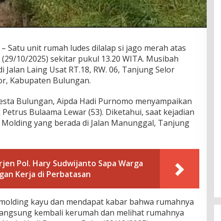
atu unit rumah ludes dilalap si jago merah atas
(29/10/2025) sekitar pukul 13.20 WITA. Musibah
di Jalan Laing Usat RT.18, RW. 06, Tanjung Selor
or, Kabupaten Bulungan.
resta Bulungan, Aipda Hadi Purnomo menyampaikan
 Petrus Bulaama Lewar (53). Diketahui, saat kejadian
 Molding yang berada di Jalan Manunggal, Tanjung
Irjen Pol. Hary Sudwijanto Sapa Warga
an Kerja di Perbatasan
i molding kayu dan mendapat kabar bahwa rumahnya
 langsung kembali kerumah dan melihat rumahnya