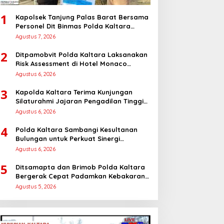
1
Kapolsek Tanjung Palas Barat Bersama
Personel Dit Binmas Polda Kaltara
Salurkan Beras SPHP Kepada
Agustus 7, 2026
Masyarakat
2
Ditpamobvit Polda Kaltara Laksanakan
Risk Assessment di Hotel Monaco
Tarakan
Agustus 6, 2026
3
Kapolda Kaltara Terima Kunjungan
Silaturahmi Jajaran Pengadilan Tinggi
Kaltara
Agustus 6, 2026
4
Polda Kaltara Sambangi Kesultanan
Bulungan untuk Perkuat Sinergi
Kamtibmas
Agustus 6, 2026
5
Ditsamapta dan Brimob Polda Kaltara
Bergerak Cepat Padamkan Kebakaran
Lahan Gambut 2 Hektar di Bulungan
Agustus 5, 2026