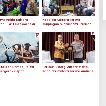
An-Nur Racing Team Hadirkan
Pembalap Malaysia di Bupati
Nunukan Drag Race
vit Polda Kaltara
Kapolda Kaltara Terima
an Risk Assessment di
Kunjungan Silaturahmi Jajaran
onaco Tarakan
Pengadilan Tinggi Kaltara
ta dan Brimob Polda
Perkuat Sinergi Antarinstansi,
Bergerak Cepat
Kapolda Kaltara Terima Audiensi
n Kebakaran Lahan
KPP Pratama Tanjung Redeb dan
 Hektar di Bulungan
KPP Pratama Tarakan