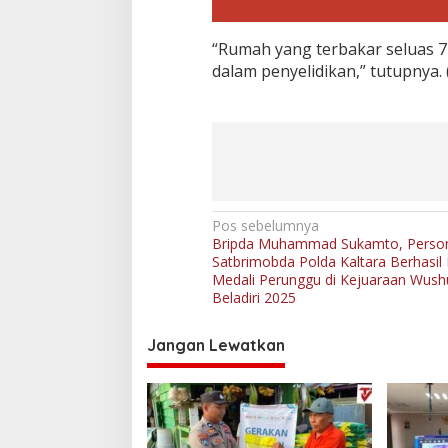
“Rumah yang terbakar seluas 7
dalam penyelidikan,” tutupnya. (
N
Pos sebelumnya
Bripda Muhammad Sukamto, Perso
a
Satbrimobda Polda Kaltara Berhasil
v
Medali Perunggu di Kejuaraan Wus
Beladiri 2025
i
g
Jangan Lewatkan
a
s
i