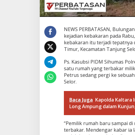
S
e
l
o
r
NEWS PERBATASAN, Bulungan – S
L
kejadian kebakaran pada Rabu, 
u
kebakaran itu terjadi tepatnya 
d
e
Timur, Kecamatan Tanjung Sel
s
T
Ps. Kasubsi PIDM Sihumas Pol
e
satu rumah yang terbakar milik
r
Petrus sedang pergi ke sebuah
b
a
Selor.
k
a
r
Baca Juga
Kapolda Kaltara 
,
Long Ampung dalam Kunjung
P
o
l
“Pemilik rumah baru sampai d
i
terbakar. Mendengar kabar ia
s