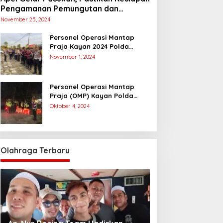
Pengamanan Pemungutan dan
Penghitungan Suara
November 25, 2024
Personel Operasi Mantap
Praja Kayan 2024 Polda
Kaltara Laksanakan
November 1, 2024
Pengamanan Simulasi
Pemungutan dan Perhitungan
Suara Dalam Rangka Pilkada
Personel Operasi Mantap
2024
Praja (OMP) Kayan Polda
Kaltara Laksanakan Pam
Oktober 4, 2024
Kampanye Paslon Gubernur
dan Wakil Gubernur
Olahraga Terbaru