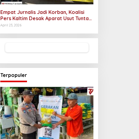
Empat Jurnalis Jadi Korban, Koalisi
Pers Kaltim Desak Aparat Usut Tuntas
Pelaku Intimidasi
April 23, 2026
Terpopuler