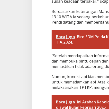
i
sudah keadaan terbakar,” ucap
D
a
Berdasarkan keterangan Mansu
l
13.10 WITA ia sedang berkebun.
a
Pendi datang dan memberitahu
m
i
P
e
Baca Juga
Biro SDM Polda 
n
T.A.2024.
y
e
b
“Setelah mendapatkan informas
a
dan membuka pintu depan den
b
n
memastikan tidak ada orang did
y
a
Namun, kondisi api kian memb
untuk memadamkan api. Atas ke
melaksanakan TPTKP, mengumpu
Baca Juga
Ini Arahan Kapol
diawal Bulan Februari 2025