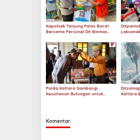
p
o
s
Kapolsek Tanjung Palas Barat
Ditpamob
Bersama Personel Dit Binmas
Laksanak
Polda Kaltara Salurkan Beras
Hotel M
SPHP Kepada Masyarakat
Polda Kaltara Sambangi
Ditsamap
Kesultanan Bulungan untuk
Kaltara 
Perkuat Sinergi Kamtibmas
Padamka
Gambut 2
Komentar