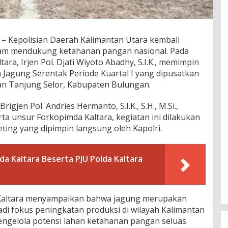
Kepolisian Daerah Kalimantan Utara kembali
m mendukung ketahanan pangan nasional. Pada
ara, Irjen Pol. Djati Wiyoto Abadhy, S.I.K., memimpin
Jagung Serentak Periode Kuartal I yang dipusatkan
an Tanjung Selor, Kabupaten Bulungan.
gjen Pol. Andries Hermanto, S.I.K., S.H., M.Si.,
rta unsur Forkopimda Kaltara, kegiatan ini dilakukan
eting yang dipimpin langsung oleh Kapolri.
a Kaltara Beserta PJU Polda Kaltara
Kaltara menyampaikan bahwa jagung merupakan
adi fokus peningkatan produksi di wilayah Kalimantan
 mengelola potensi lahan ketahanan pangan seluas