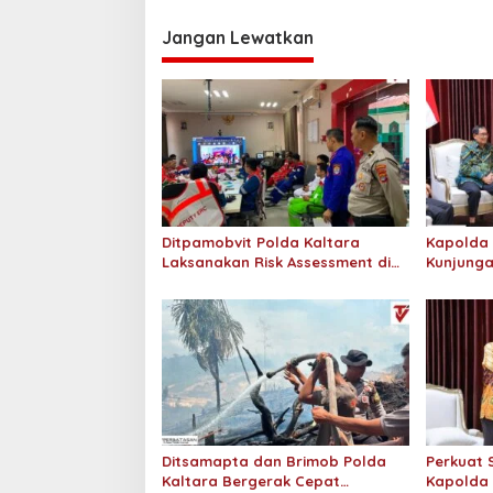
i
Jangan Lewatkan
g
a
s
i
p
o
s
Ditpamobvit Polda Kaltara
Kapolda 
Laksanakan Risk Assessment di
Kunjunga
Hotel Monaco Tarakan
Pengadil
Ditsamapta dan Brimob Polda
Perkuat S
Kaltara Bergerak Cepat
Kapolda 