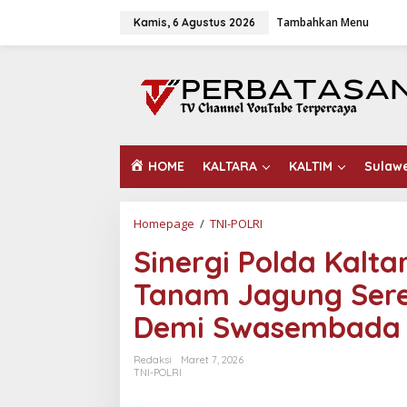
L
Tambahkan Menu
e
Kamis, 6 Agustus 2026
w
a
t
i
k
e
k
o
HOME
KALTARA
KALTIM
Sulaw
n
t
e
n
Homepage
/
TNI-POLRI
S
i
Sinergi Polda Kalt
n
e
Tanam Jagung Sere
r
g
Demi Swasembada 
i
P
o
Redaksi
Maret 7, 2026
l
TNI-POLRI
d
a