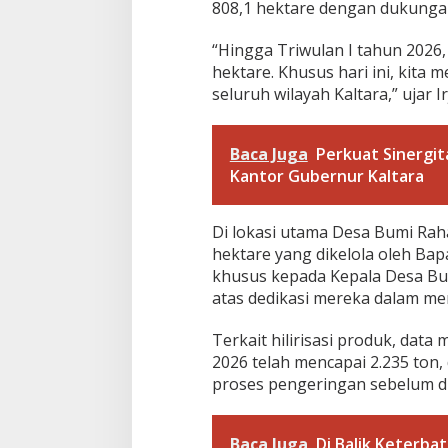
a
808,1 hektare dengan dukungan
y
u
“Hingga Triwulan I tahun 2026
D
hektare. Khusus hari ini, kita 
e
m
seluruh wilayah Kaltara,” ujar I
i
S
w
Baca Juga
Perkuat Sinergit
a
Kantor Gubernur Kaltara
s
e
m
Di lokasi utama Desa Bumi Rah
b
hektare yang dikelola oleh Ba
a
d
khusus kepada Kepala Desa Bu
a
atas dedikasi mereka dalam me
P
a
Terkait hilirisasi produk, dat
n
2026 telah mencapai 2.235 ton,
g
a
proses pengeringan sebelum di
n
2
0
Baca Juga
Di Balik Keterba