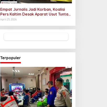
Empat Jurnalis Jadi Korban, Koalisi
Pers Kaltim Desak Aparat Usut Tuntas
Pelaku Intimidasi
April 23, 2026
Terpopuler