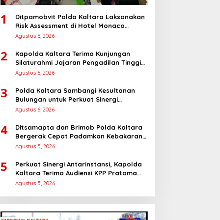
1
Ditpamobvit Polda Kaltara Laksanakan
Risk Assessment di Hotel Monaco
Tarakan
Agustus 6, 2026
2
Kapolda Kaltara Terima Kunjungan
Silaturahmi Jajaran Pengadilan Tinggi
Kaltara
Agustus 6, 2026
3
Polda Kaltara Sambangi Kesultanan
Bulungan untuk Perkuat Sinergi
Kamtibmas
Agustus 6, 2026
4
Ditsamapta dan Brimob Polda Kaltara
Bergerak Cepat Padamkan Kebakaran
Lahan Gambut 2 Hektar di Bulungan
Agustus 5, 2026
5
Perkuat Sinergi Antarinstansi, Kapolda
Kaltara Terima Audiensi KPP Pratama
Tanjung Redeb dan KPP Pratama
Agustus 5, 2026
Tarakan