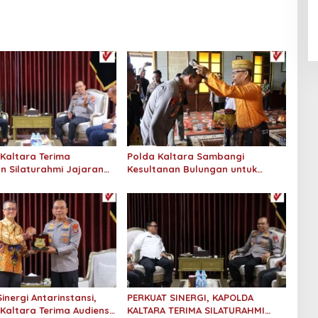
An-Nur Racing Team Hadirkan
Pembalap Malaysia di Bupati
Nunukan Drag Race
Kaltara Terima
Polda Kaltara Sambangi
n Silaturahmi Jajaran
Kesultanan Bulungan untuk
an Tinggi Kaltara
Perkuat Sinergi Kamtibmas
inergi Antarinstansi,
PERKUAT SINERGI, KAPOLDA
Kaltara Terima Audiensi
KALTARA TERIMA SILATURAHMI