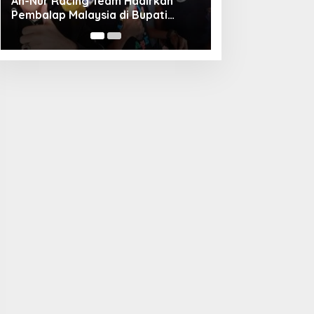
Unggul Adu Pinalti, Gapindo FC
Menanti Penantang Selanjutnya di
Semifinal Bupati Cup 2024