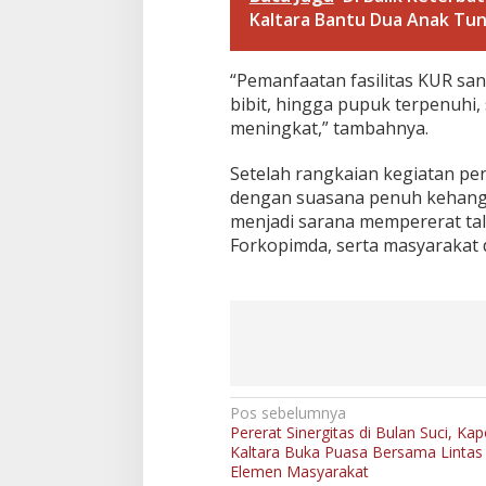
2
Kaltara Bantu Dua Anak Tun
6
“Pemanfaatan fasilitas KUR sa
bibit, hingga pupuk terpenuhi, 
meningkat,” tambahnya.
Setelah rangkaian kegiatan pen
dengan suasana penuh kehanga
menjadi sarana mempererat tali
Forkopimda, serta masyarakat 
N
Pos sebelumnya
Pererat Sinergitas di Bulan Suci, Ka
a
Kaltara Buka Puasa Bersama Lintas
v
Elemen Masyarakat