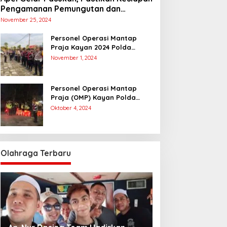
Pengamanan Pemungutan dan
Penghitungan Suara
November 25, 2024
Personel Operasi Mantap
Praja Kayan 2024 Polda
Kaltara Laksanakan
November 1, 2024
Pengamanan Simulasi
Pemungutan dan Perhitungan
Suara Dalam Rangka Pilkada
Personel Operasi Mantap
2024
Praja (OMP) Kayan Polda
Kaltara Laksanakan Pam
Oktober 4, 2024
Kampanye Paslon Gubernur
dan Wakil Gubernur
Olahraga Terbaru