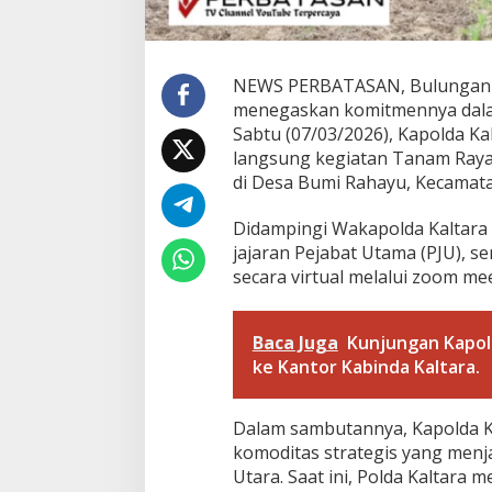
m
J
a
g
NEWS PERBATASAN, Bulungan – 
u
menegaskan komitmennya dala
n
Sabtu (07/03/2026), Kapolda Kalt
g
langsung kegiatan Tanam Raya 
S
e
di Desa Bumi Rahayu, Kecamat
r
e
Didampingi Wakapolda Kaltara Bri
n
jajaran Pejabat Utama (PJU), se
t
secara virtual melalui zoom me
a
k
d
i
Baca Juga
Kunjungan Kapold
B
ke Kantor Kabinda Kaltara.
u
m
i
Dalam sambutannya, Kapolda 
R
komoditas strategis yang menj
a
h
Utara. Saat ini, Polda Kaltara