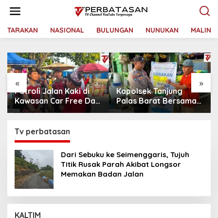
L
e
w
a
TARAKAN
NASIONAL
BULUNGAN
NUNUKAN
MALINA
t
i
k
e
k
«
»
o
Kapolsek Tanjung
Ditpamobvit Polda
n
t
Palas Barat Bersama
Kaltara Laksanakan
e
Personel Dit Binmas
Risk Assessment di
n
Polda Kaltara Salurkan
Hotel Monaco Tarakan
Beras SPHP Kepada
Tv perbatasan
Masyarakat
Dari Sebuku ke Seimenggaris, Tujuh
Titik Rusak Parah Akibat Longsor
Memakan Badan Jalan
KALTIM