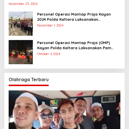
Suara
November 25, 2024
Personel Operasi Mantap Praja Kayan
2024 Polda Kaltara Laksanakan
Pengamanan Simulasi Pemungutan dan
November 1, 2024
Perhitungan Suara Dalam Rangka Pilkada
2024
Personel Operasi Mantap Praja (OMP)
Kayan Polda Kaltara Laksanakan Pam
Kampanye Paslon Gubernur dan Wakil
Oktober 4, 2024
Gubernur
Olahraga Terbaru