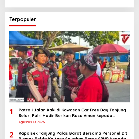
Terpopuler
1
Patroli Jalan Kaki di Kawasan Car Free Day Tanjung
Selor, Polri Hadir Berikan Rasa Aman kepada
Masyarakat
Agustus 10, 2026
2
Kapolsek Tanjung Palas Barat Bersama Personel Dit
Binmas Polda Kaltara Salurkan Beras SPHP Kepada