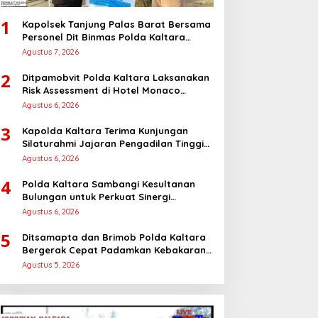
1
Kapolsek Tanjung Palas Barat Bersama
Personel Dit Binmas Polda Kaltara
Salurkan Beras SPHP Kepada
Agustus 7, 2026
Masyarakat
2
Ditpamobvit Polda Kaltara Laksanakan
Risk Assessment di Hotel Monaco
Tarakan
Agustus 6, 2026
3
Kapolda Kaltara Terima Kunjungan
Silaturahmi Jajaran Pengadilan Tinggi
Kaltara
Agustus 6, 2026
4
Polda Kaltara Sambangi Kesultanan
Bulungan untuk Perkuat Sinergi
Kamtibmas
Agustus 6, 2026
5
Ditsamapta dan Brimob Polda Kaltara
Bergerak Cepat Padamkan Kebakaran
Lahan Gambut 2 Hektar di Bulungan
Agustus 5, 2026