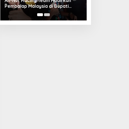
Unggul Adu Pinalti, Gapindo FC
Menanti Penantang Selanjutnya di
Semifinal Bupati Cup 2024