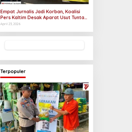
Empat Jurnalis Jadi Korban, Koalisi
Pers Kaltim Desak Aparat Usut Tuntas
Pelaku Intimidasi
April 23, 2026
Terpopuler