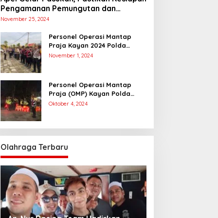
Pengamanan Pemungutan dan
Penghitungan Suara
November 25, 2024
Personel Operasi Mantap
Praja Kayan 2024 Polda
Kaltara Laksanakan
November 1, 2024
Pengamanan Simulasi
Pemungutan dan Perhitungan
Suara Dalam Rangka Pilkada
Personel Operasi Mantap
2024
Praja (OMP) Kayan Polda
Kaltara Laksanakan Pam
Oktober 4, 2024
Kampanye Paslon Gubernur
dan Wakil Gubernur
Olahraga Terbaru