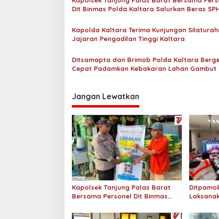
Kapolsek Tanjung Palas Barat Bersama Pers
a
s
Dit Binmas Polda Kaltara Salurkan Beras SP
r
Kepada Masyarakat
a
i
Kapolda Kaltara Terima Kunjungan Silaturah
p
Jajaran Pengadilan Tinggi Kaltara
o
Ditsamapta dan Brimob Polda Kaltara Berg
s
Cepat Padamkan Kebakaran Lahan Gambut 
Hektar di Bulungan
Jangan Lewatkan
Kapolsek Tanjung Palas Barat
Ditpamob
Bersama Personel Dit Binmas
Laksanak
Polda Kaltara Salurkan Beras
Hotel M
SPHP Kepada Masyarakat