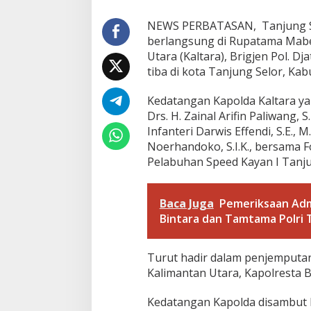
j
e
NEWS PERBATASAN, Tanjung Selo
n
berlangsung di Rupatama Mabes
P
Utara (Kaltara), Brigjen Pol. Dja
o
tiba di kota Tanjung Selor, Ka
l
.
D
Kedatangan Kapolda Kaltara ya
j
Drs. H. Zainal Arifin Paliwang, 
a
Infanteri Darwis Effendi, S.E.,
t
Noerhandoko, S.I.K., bersama 
i
Pelabuhan Speed Kayan I Tanju
W
i
y
o
Baca Juga
Pemeriksaan Admi
t
Bintara dan Tamtama Polri T
o
A
b
Turut hadir dalam penjemputan
a
Kalimantan Utara, Kapolresta B
d
h
y
Kedatangan Kapolda disambut 