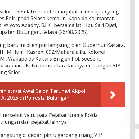
r – Setelah serah terima jabatan (Sertijab) yang
 Polri pada Selasa kemarin, Kapolda Kalimantan
ti Wiyoto Abadhy, S.I.K., bersama istri Ibu Sari Djati,
bupaten Bulungan, Selasa (26/08/2025).
ng baru ini dijemput langsung oleh Gubernur Kaltara,
S.H., M.Hum., Kasrem 092/Maharajalila, Kolonel
 M.M., Wakapolda Kaltara Brigjen Pol. Soeseno
Forkopimda Kalimantan Utara lainnya di ruangan VIP
ng Selor.
nistrasi Awal Calon Taruna/I Akpol,
A. 2025 di Polresta Bulungan
 tersebut yaitu para Pejabat Utama Polda
ulungan dan pejabat lainnya.
langsung di depan pintu gerbang ruang VIP