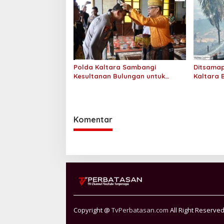
Polda Kaltara Sambangi
Ditsamap
Kesultanan Bulungan untuk
Kaltara 
Perkuat Sinergi Kamtibmas
Padamka
Gambut 2
Komentar
Copyright @
TvPerbatasan.com
All Right Reserve