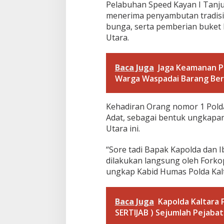
,
Pelabuhan Speed Kayan I Tanju
S
menerima penyambutan tradisi
.
bunga, serta pemberian buket
I
.
Utara.
K
.
,
Baca Juga
Jaga Keamanan P
D
Warga Waspadai Barang Berh
i
j
e
Kehadiran Orang nomor 1 Polda
m
Adat, sebagai bentuk ungkapan
p
u
Utara ini.
t
W
“Sore tadi Bapak Kapolda dan I
a
dilakukan langsung oleh Forkop
k
ungkap Kabid Humas Polda Kalta
a
p
o
l
Baca Juga
Kapolda Kaltara 
d
SERTIJAB ) Sejumlah Pejabat
a