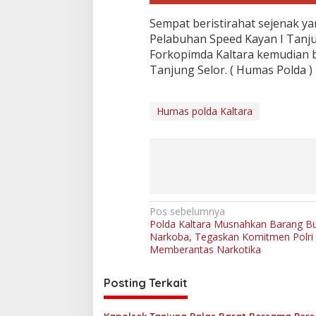
d
a
Sempat beristirahat sejenak y
n
Pelabuhan Speed Kayan I Tanj
F
o
Forkopimda Kaltara kemudian 
r
Tanjung Selor. ( Humas Polda )
k
o
p
Humas polda Kaltara
i
m
d
a
P
r
o
v
N
Pos sebelumnya
i
Polda Kaltara Musnahkan Barang Bu
a
n
Narkoba, Tegaskan Komitmen Polri
s
v
Memberantas Narkotika
i
K
i
a
Posting Terkait
g
l
t
a