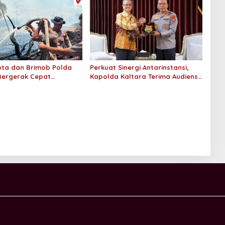
ta dan Brimob Polda
Perkuat Sinergi Antarinstansi,
Bergerak Cepat
Kapolda Kaltara Terima Audiensi
n Kebakaran Lahan
KPP Pratama Tanjung Redeb dan
 Hektar di Bulungan
KPP Pratama Tarakan
d