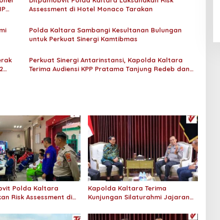
An-Nur Racing Team Hadirkan
onel
Ditpamobvit Polda Kaltara Laksanakan Risk
HP
Assessment di Hotel Monaco Tarakan
Pembalap Malaysia di Bupati
Nunukan Drag Race
mi
Polda Kaltara Sambangi Kesultanan Bulungan
untuk Perkuat Sinergi Kamtibmas
erak
Perkuat Sinergi Antarinstansi, Kapolda Kaltara
2
Terima Audiensi KPP Pratama Tanjung Redeb dan
KPP Pratama Tarakan
vit Polda Kaltara
Kapolda Kaltara Terima
an Risk Assessment di
Kunjungan Silaturahmi Jajaran
onaco Tarakan
Pengadilan Tinggi Kaltara