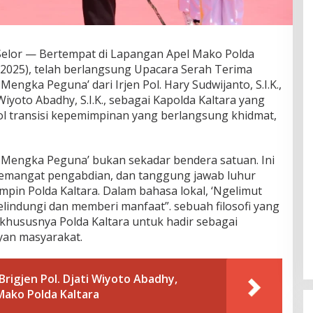
lor — Bertempat di Lapangan Apel Mako Polda
/2025), telah berlangsung Upacara Serah Terima
Mengka Peguna’ dari Irjen Pol. Hary Sudwijanto, S.I.K.,
 Wiyoto Abadhy, S.I.K., sebagai Kapolda Kaltara yang
bol transisi kepemimpinan yang berlangsung khidmat,
t Mengka Peguna’ bukan sekadar bendera satuan. Ini
emangat pengabdian, dan tanggung jawab luhur
pin Polda Kaltara. Dalam bahasa lokal, ‘Ngelimut
indungi dan memberi manfaat”. sebuah filosofi yang
hususnya Polda Kaltara untuk hadir sebagai
yan masyarakat.
Brigjen Pol. Djati Wiyoto Abadhy,
 Mako Polda Kaltara