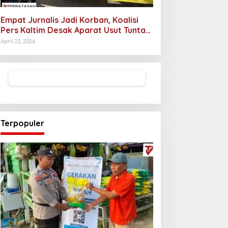
Empat Jurnalis Jadi Korban, Koalisi
Pers Kaltim Desak Aparat Usut Tuntas
Pelaku Intimidasi
April 23, 2026
Terpopuler