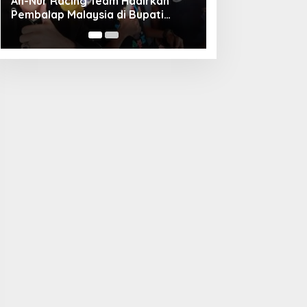
Unggul Adu Pinalti, Gapindo FC
Menanti Penantang Selanjutnya di
Semifinal Bupati Cup 2024