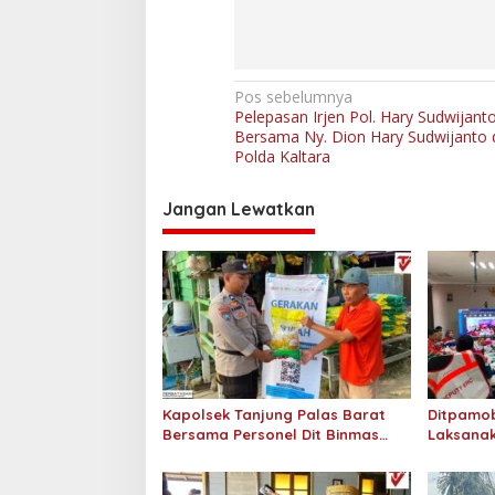
N
Pos sebelumnya
Pelepasan Irjen Pol. Hary Sudwijanto 
a
Bersama Ny. Dion Hary Sudwijanto 
v
Polda Kaltara
i
Jangan Lewatkan
g
a
s
i
p
o
s
Kapolsek Tanjung Palas Barat
Ditpamob
Bersama Personel Dit Binmas
Laksanak
Polda Kaltara Salurkan Beras
Hotel M
SPHP Kepada Masyarakat