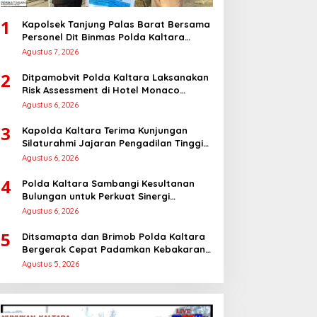
1
Kapolsek Tanjung Palas Barat Bersama
Personel Dit Binmas Polda Kaltara
Salurkan Beras SPHP Kepada
Agustus 7, 2026
Masyarakat
2
Ditpamobvit Polda Kaltara Laksanakan
Risk Assessment di Hotel Monaco
Tarakan
Agustus 6, 2026
3
Kapolda Kaltara Terima Kunjungan
Silaturahmi Jajaran Pengadilan Tinggi
Kaltara
Agustus 6, 2026
4
Polda Kaltara Sambangi Kesultanan
Bulungan untuk Perkuat Sinergi
Kamtibmas
Agustus 6, 2026
5
Ditsamapta dan Brimob Polda Kaltara
Bergerak Cepat Padamkan Kebakaran
Lahan Gambut 2 Hektar di Bulungan
Agustus 5, 2026