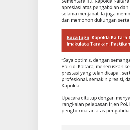
Sementara itu, Kapolda Kalta
a
r
apresiasi atas pengabdian dan k
a
selama menjabat. Ia juga memp
dan memohon dukungan serta ke
Baca Juga
Kapolda Kaltara 
Imakulata Tarakan, Pastika
“Saya optimis, dengan semanga
Polri di Kaltara, meneruskan ke
prestasi yang telah dicapai, se
profesional, semakin presisi,
Kapolda
Upacara ditutup dengan menyan
rangkaian pelepasan Irjen Pol. H
penghormatan atas pengabdian 