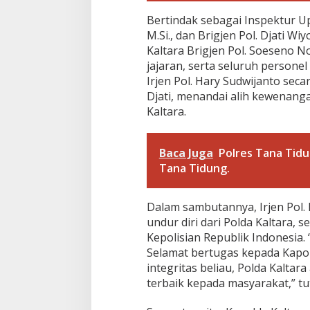
p
e
Bertindak sebagai Inspektur Upac
m
M.Si., dan Brigjen Pol. Djati Wi
i
Kaltara Brigjen Pol. Soeseno N
m
p
jajaran, serta seluruh personel
i
Irjen Pol. Hary Sudwijanto sec
n
Djati, menandai alih kewenan
a
Kaltara.
n
B
a
r
Baca Juga
Polres Tana Tid
u
Tana Tidung.
d
i
P
Dalam sambutannya, Irjen Pol.
o
undur diri dari Polda Kaltara,
l
Kepolisian Republik Indonesia. 
d
a
Selamat bertugas kepada Kapol
K
integritas beliau, Polda Kalt
a
terbaik kepada masyarakat,” tu
l
t