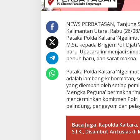
k
a
P
e
NEWS PERBATASAN, Tanjung Se
g
Kalimantan Utara, Rabu (26/08
u
Pataka Polda Kaltara ‘Ngelimut 
n
M.Si., kepada Brigjen Pol. Djati
a
’
baru. Upacara ini menjadi sim
T
penuh haru, dan sarat makna.
a
n
Pataka Polda Kaltara ‘Ngelimu
d
adalah lambang kehormatan, s
a
i
yang diemban oleh setiap pemim
T
Mengka Peguna’ bermakna “mel
o
mencerminkan komitmen Polri k
n
pelindung, pengayom dan pela
g
g
a
k
Baca Juga
Kapolda Kaltara, 
K
S.I.K., Disambut Antusias di
e