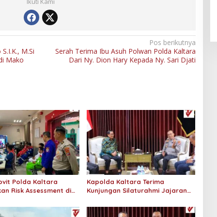
An-Nur Racing Team Hadirkan
Ikuti Kami
Pembalap Malaysia di Bupati
Nunukan Drag Race
Pos berikutnya
S.I.K., M.Si
Serah Terima Ibu Asuh Polwan Polda Kaltara
di Mako
Dari Ny. Dion Hary Kepada Ny. Sari Djati
vit Polda Kaltara
Kapolda Kaltara Terima
an Risk Assessment di
Kunjungan Silaturahmi Jajaran
onaco Tarakan
Pengadilan Tinggi Kaltara