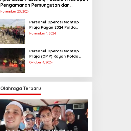
Pengamanan Pemungutan dan
Penghitungan Suara
November 25, 2024
Personel Operasi Mantap
Praja Kayan 2024 Polda
Kaltara Laksanakan
November 1, 2024
Pengamanan Simulasi
Pemungutan dan Perhitungan
Suara Dalam Rangka Pilkada
Personel Operasi Mantap
2024
Praja (OMP) Kayan Polda
Kaltara Laksanakan Pam
Oktober 4, 2024
Kampanye Paslon Gubernur
dan Wakil Gubernur
Olahraga Terbaru