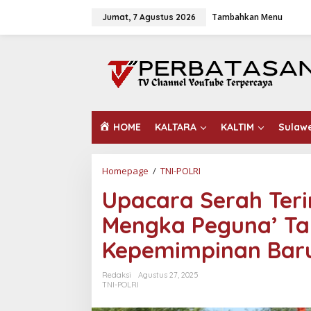
L
Tambahkan Menu
e
Jumat, 7 Agustus 2026
w
a
t
i
k
e
k
o
HOME
KALTARA
KALTIM
Sulaw
n
t
e
n
Homepage
/
TNI-POLRI
U
p
Upacara Serah Ter
a
c
Mengka Peguna’ Ta
a
r
Kepemimpinan Baru 
a
S
e
Redaksi
Agustus 27, 2025
r
TNI-POLRI
a
h