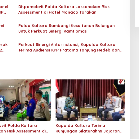
An-Nur Racing Team Hadirkan
Pembalap Malaysia di Bupati
onel
Ditpamobvit Polda Kaltara Laksanakan Risk
Nunukan Drag Race
HP
Assessment di Hotel Monaco Tarakan
mi
Polda Kaltara Sambangi Kesultanan Bulungan
untuk Perkuat Sinergi Kamtibmas
erak
Perkuat Sinergi Antarinstansi, Kapolda Kaltara
2
Terima Audiensi KPP Pratama Tanjung Redeb dan
KPP Pratama Tarakan
vit Polda Kaltara
Kapolda Kaltara Terima
an Risk Assessment di
Kunjungan Silaturahmi Jajaran
onaco Tarakan
Pengadilan Tinggi Kaltara