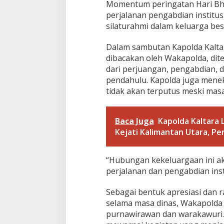
a
Momentum peringatan Hari Bhay
w
perjalanan pengabdian institus
i
silaturahmi dalam keluarga besa
r
a
w
Dalam sambutan Kapolda Kaltara,
a
dibacakan oleh Wakapolda, dite
n
dari perjuangan, pengabdian, d
P
pendahulu. Kapolda juga mene
o
tidak akan terputus meski masa
l
r
i
d
Baca Juga
Kapolda Kaltara 
a
Kejati Kalimantan Utara, Pe
n
W
a
“Hubungan kekeluargaan ini aka
r
perjalanan dan pengabdian insti
a
k
a
Sebagai bentuk apresiasi dan ra
w
selama masa dinas, Wakapolda 
u
purnawirawan dan warakawuri
r