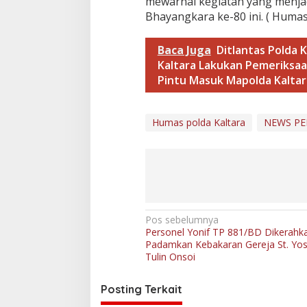
mewarnai kegiatan yang menjad
i
J
Bhayangkara ke-80 ini. ( Humas
e
l
Baca Juga
Ditlantas Polda 
a
n
Kaltara Lakukan Pemeriksa
g
Pintu Masuk Mapolda Kaltar
H
a
r
Humas polda Kaltara
NEWS PE
i
B
h
a
y
a
n
g
N
Pos sebelumnya
k
Personel Yonif TP 881/BD Dikerahk
a
a
Padamkan Kebakaran Gereja St. Yos
r
v
Tulin Onsoi
a
k
i
e
Posting Terkait
g
-