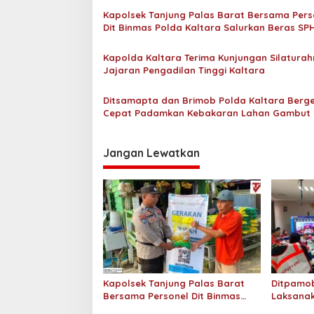
8
a
Kapolsek Tanjung Palas Barat Bersama Pers
0
s
Dit Binmas Polda Kaltara Salurkan Beras SP
Kepada Masyarakat
i
Kapolda Kaltara Terima Kunjungan Silaturah
p
Jajaran Pengadilan Tinggi Kaltara
o
Ditsamapta dan Brimob Polda Kaltara Berg
s
Cepat Padamkan Kebakaran Lahan Gambut 
Hektar di Bulungan
Jangan Lewatkan
Kapolsek Tanjung Palas Barat
Ditpamob
Bersama Personel Dit Binmas
Laksanak
Polda Kaltara Salurkan Beras
Hotel M