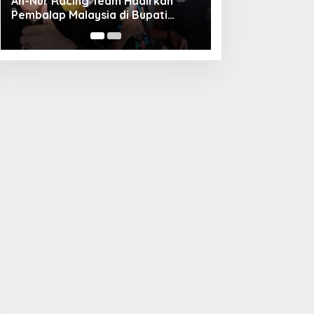
Unggul Adu Pinalti, Gapindo FC
Menanti Penantang Selanjutnya di
Semifinal Bupati Cup 2024