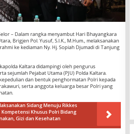
lor – Dalam rangka menyambut Hari Bhayangkara
ara, Brigjen Pol. Yusuf, S.I.K., M.Hum., melaksanakan
rahmi ke kediaman Ny. Hj. Sopiah Djumadi di Tanjung
kapolda Kaltara didampingi oleh pengurus
ta sejumlah Pejabat Utama (PJU) Polda Kaltara.
 kepedulian dan bentuk penghormatan Polri kepada
akawuri, serta anggota keluarga besar Polri yang
hatan.
elaksanakan Sidang Menuju Rikkes
a Kompetensi Khusus Polri Bidang
nakan, Gizi dan Kesehatan