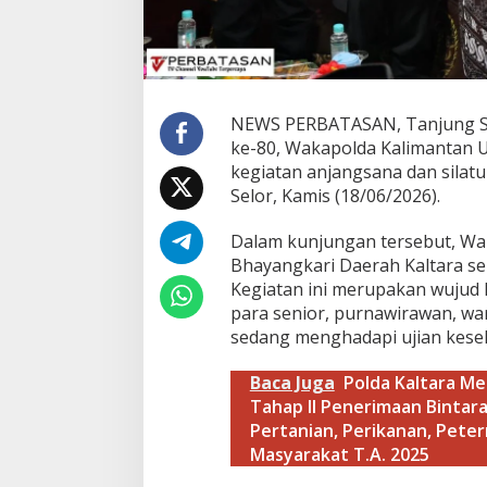
a
n
S
i
l
a
NEWS PERBATASAN, Tanjung Se
h
ke-80, Wakapolda Kalimantan Ut
t
kegiatan anjangsana dan silatu
u
Selor, Kamis (18/06/2026).
r
a
h
Dalam kunjungan tersebut, Wa
m
Bhayangkari Daerah Kaltara ser
i
Kegiatan ini merupakan wujud
K
para senior, purnawirawan, war
e
p
sedang menghadapi ujian kese
a
d
Baca Juga
Polda Kaltara M
a
Tahap II Penerimaan Bintar
P
Pertanian, Perikanan, Peter
u
r
Masyarakat T.A. 2025
n