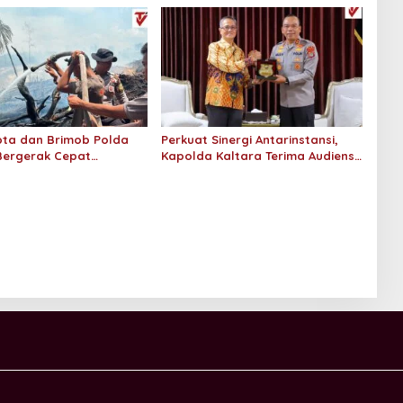
ta dan Brimob Polda
Perkuat Sinergi Antarinstansi,
Bergerak Cepat
Kapolda Kaltara Terima Audiensi
n Kebakaran Lahan
KPP Pratama Tanjung Redeb dan
 Hektar di Bulungan
KPP Pratama Tarakan
d