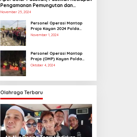
Pengamanan Pemungutan dan
Penghitungan Suara
November 25, 2024
Personel Operasi Mantap
Praja Kayan 2024 Polda
Kaltara Laksanakan
November 1, 2024
Pengamanan Simulasi
Pemungutan dan Perhitungan
Suara Dalam Rangka Pilkada
Personel Operasi Mantap
2024
Praja (OMP) Kayan Polda
Kaltara Laksanakan Pam
Oktober 4, 2024
Kampanye Paslon Gubernur
dan Wakil Gubernur
Olahraga Terbaru