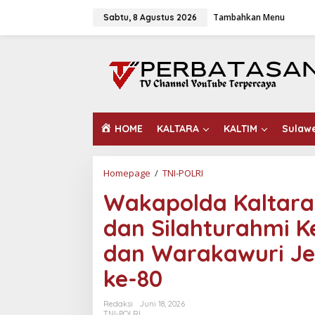
L
Tambahkan Menu
e
Sabtu, 8 Agustus 2026
w
a
t
i
k
e
k
o
HOME
KALTARA
KALTIM
Sulaw
n
t
e
n
Homepage
/
TNI-POLRI
W
a
Wakapolda Kaltara
k
a
dan Silahturahmi K
p
o
dan Warakawuri Je
l
d
ke-80
a
K
a
Redaksi
Juni 18, 2026
l
TNI-POLRI