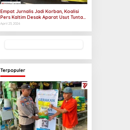
Empat Jurnalis Jadi Korban, Koalisi
Pers Kaltim Desak Aparat Usut Tuntas
Pelaku Intimidasi
April 23, 2026
Terpopuler