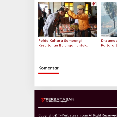
SPHP Kepada Masyarakat
Polda Kaltara Sambangi
Ditsamap
Kesultanan Bulungan untuk
Kaltara 
Perkuat Sinergi Kamtibmas
Padamka
Gambut 2
Komentar
Copyright @
TvPerbatasan.com
All Right Reserve