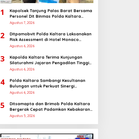
1
Kapolsek Tanjung Palas Barat Bersama
Personel Dit Binmas Polda Kaltara
Salurkan Beras SPHP Kepada
Agustus 7, 2026
Masyarakat
2
Ditpamobvit Polda Kaltara Laksanakan
Risk Assessment di Hotel Monaco
Tarakan
Agustus 6, 2026
3
Kapolda Kaltara Terima Kunjungan
Silaturahmi Jajaran Pengadilan Tinggi
Kaltara
Agustus 6, 2026
4
Polda Kaltara Sambangi Kesultanan
Bulungan untuk Perkuat Sinergi
Kamtibmas
Agustus 6, 2026
5
Ditsamapta dan Brimob Polda Kaltara
Bergerak Cepat Padamkan Kebakaran
Lahan Gambut 2 Hektar di Bulungan
Agustus 5, 2026