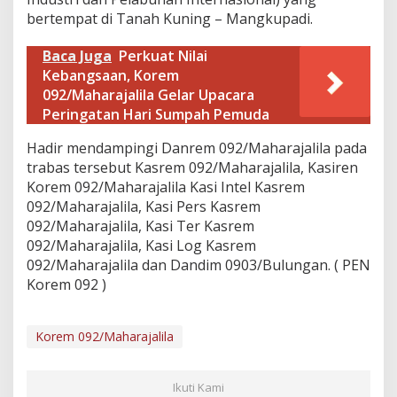
,
bertempat di Tanah Kuning – Mangkupadi.
T
u
Baca Juga
Perkuat Nilai
n
j
Kebangsaan, Korem
u
092/Maharajalila Gelar Upacara
k
Peringatan Hari Sumpah Pemuda
k
a
Hadir mendampingi Danrem 092/Maharajalila pada
n
trabas tersebut Kasrem 092/Maharajalila, Kasiren
K
e
Korem 092/Maharajalila Kasi Intel Kasrem
p
092/Maharajalila, Kasi Pers Kasrem
e
092/Maharajalila, Kasi Ter Kasrem
m
092/Maharajalila, Kasi Log Kasrem
i
092/Maharajalila dan Dandim 0903/Bulungan. ( PEN
m
p
Korem 092 )
i
n
a
Korem 092/Maharajalila
n
y
a
Ikuti Kami
n