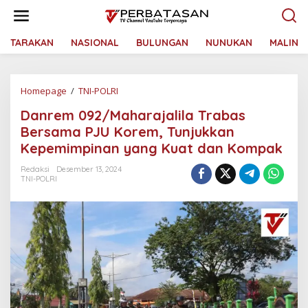
L
e
w
a
TARAKAN
NASIONAL
BULUNGAN
NUNUKAN
MALINA
t
i
k
Homepage
/
TNI-POLRI
D
e
a
k
Danrem 092/Maharajalila Trabas
n
o
r
n
Bersama PJU Korem, Tunjukkan
e
t
Kepemimpinan yang Kuat dan Kompak
m
e
0
n
Redaksi
Desember 13, 2024
9
TNI-POLRI
2
/
M
a
h
a
r
a
j
a