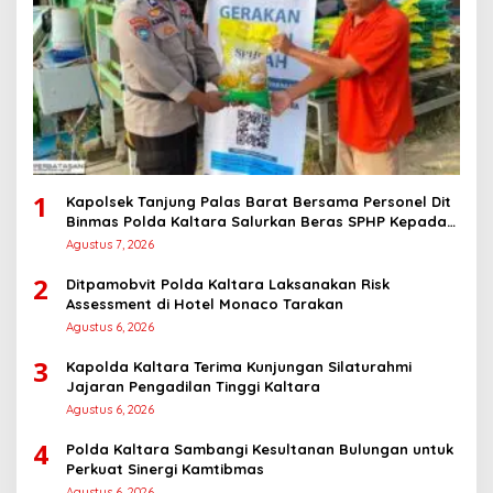
1
Kapolsek Tanjung Palas Barat Bersama Personel Dit
Binmas Polda Kaltara Salurkan Beras SPHP Kepada
Masyarakat
Agustus 7, 2026
2
Ditpamobvit Polda Kaltara Laksanakan Risk
Assessment di Hotel Monaco Tarakan
Agustus 6, 2026
3
Kapolda Kaltara Terima Kunjungan Silaturahmi
Jajaran Pengadilan Tinggi Kaltara
Agustus 6, 2026
4
Polda Kaltara Sambangi Kesultanan Bulungan untuk
Perkuat Sinergi Kamtibmas
Agustus 6, 2026