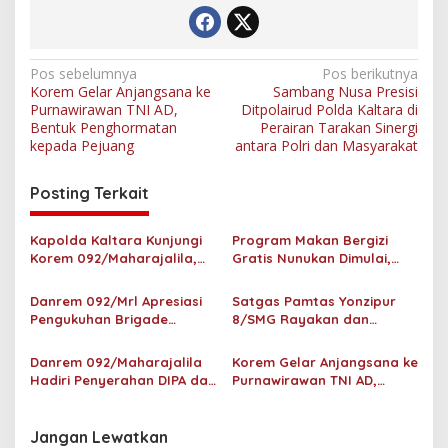
g
K
u
a
N
Pos sebelumnya
Pos berikutnya
t
Korem Gelar Anjangsana ke
Sambang Nusa Presisi
a
d
Purnawirawan TNI AD,
Ditpolairud Polda Kaltara di
a
v
Bentuk Penghormatan
Perairan Tarakan Sinergi
n
kepada Pejuang
antara Polri dan Masyarakat
i
K
o
g
m
Posting Terkait
p
a
a
s
Kapolda Kaltara Kunjungi
Program Makan Bergizi
k
Korem 092/Maharajalila,
Gratis Nunukan Dimulai,
i
Perkuat Sinergitas TNI–Polri
Kodim 0911/Nnk KOREM
p
092/Mrl Dampingi
Danrem 092/Mrl Apresiasi
Satgas Pamtas Yonzipur
Pendistribusian
Pengukuhan Brigade
8/SMG Rayakan dan
o
Pangan sebagai Upaya
Berbagi Kebahagiaan
s
Mendukung Kemandirian
Natal Bersama
Danrem 092/Maharajalila
Korem Gelar Anjangsana ke
Pangan
Masyarakat di Perbatasan
Hadiri Penyerahan DIPA dan
Purnawirawan TNI AD,
TKD Prov. Kaltara TA 2025
Bentuk Penghormatan
kepada Pejuang
Jangan Lewatkan