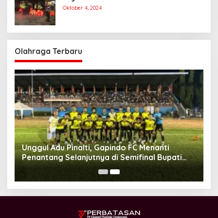
Kampanye Paslon Gubernur dan Wakil
Oktober 4, 2024
Gubernur
Olahraga Terbaru
Unggul Adu Pinalti, Gapindo FC Menanti
Penantang Selanjutnya di Semifinal Bupati
Cup 2024