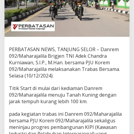
l
i
l
a
T
r
a
b
a
PERBATASAN NEWS, TANJUNG SELOR – Danrem
s
092/Maharajalila Brigjen TNI Adek Chandra
B
e
Kurniawan, S.I.P., M.Han. bersama PJU Korem
r
092/Maharajalila melaksanakan Trabas Bersama.
s
Selasa (10/12/2024).
a
m
Titik Start di mulai dari kediaman Danrem
a
P
092/Maharajalila menuju Tanah Kuning dengan
J
jarak tempuh kurang lebih 100 km.
U
K
pada kegiatan trabas ini Danrem 092/Maharajalila
o
bersama PJU Korem 092/Maharajalila sekaligus
r
e
meninjau progres pembangunan KIPI (Kawasan
m
Industri dan Pelabuhan Internasional) yang