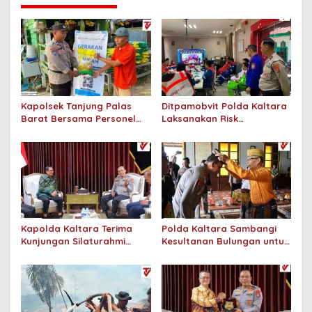
Kapolsek Tanjung Palas
Ditpamobvit Polda Kaltara
Barat Bersama Personel
Laksanakan Risk
Dit Binmas Polda Kaltara
Assessment di Hotel
Salurkan Beras SPHP
Monaco Tarakan
Kepada Masyarakat
Kapolda Kaltara Terima
Polda Kaltara Sambangi
Kunjungan Silaturahmi
Kesultanan Bulungan untuk
Jajaran Pengadilan Tinggi
Perkuat Sinergi Kamtibmas
Kaltara