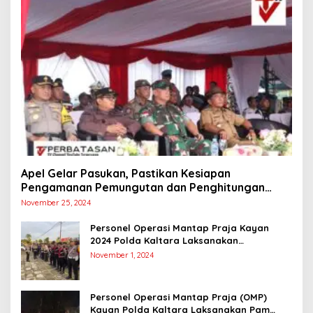
Apel Gelar Pasukan, Pastikan Kesiapan
Pengamanan Pemungutan dan Penghitungan
Suara
November 25, 2024
Personel Operasi Mantap Praja Kayan
2024 Polda Kaltara Laksanakan
Pengamanan Simulasi Pemungutan dan
November 1, 2024
Perhitungan Suara Dalam Rangka Pilkada
2024
Personel Operasi Mantap Praja (OMP)
Kayan Polda Kaltara Laksanakan Pam