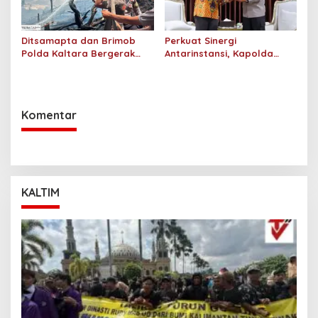
Ditsamapta dan Brimob
Perkuat Sinergi
Polda Kaltara Bergerak
Antarinstansi, Kapolda
Cepat Padamkan
Kaltara Terima Audiensi KPP
Kebakaran Lahan Gambut
Pratama Tanjung Redeb
2 Hektar di Bulungan
dan KPP Pratama Tarakan
Komentar
KALTIM