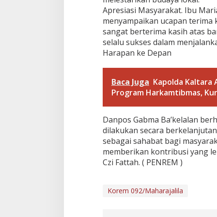
n
Apresiasi Masyarakat. Ibu Mar
menyampaikan ucapan terima ka
sangat berterima kasih atas b
selalu sukses dalam menjalanka
Harapan ke Depan
Baca Juga
Kapolda Kaltara
Program Harkamtibmas, Kun
Danpos Gabma Ba’kelalan berhar
dilakukan secara berkelanjutan
sebagai sahabat bagi masyarak
memberikan kontribusi yang leb
Czi Fattah. ( PENREM )
Korem 092/Maharajalila