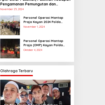
Pengamanan Pemungutan dan
Penghitungan Suara
November 25, 2024
Personel Operasi Mantap
Praja Kayan 2024 Polda
Kaltara Laksanakan
November 1, 2024
Pengamanan Simulasi
Pemungutan dan Perhitungan
Suara Dalam Rangka Pilkada
Personel Operasi Mantap
2024
Praja (OMP) Kayan Polda
Kaltara Laksanakan Pam
Oktober 4, 2024
Kampanye Paslon Gubernur
dan Wakil Gubernur
Olahraga Terbaru