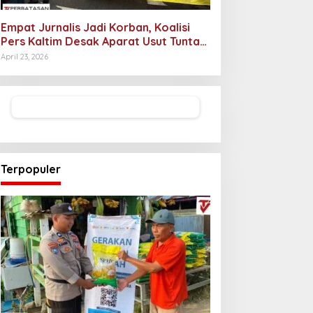
Empat Jurnalis Jadi Korban, Koalisi
Pers Kaltim Desak Aparat Usut Tuntas
Pelaku Intimidasi
April 23, 2026
Terpopuler