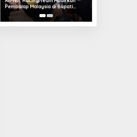
Unggul Adu Pinalti, Gapindo FC
Menanti Penantang Selanjutnya di
Semifinal Bupati Cup 2024