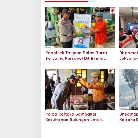
Kapolsek Tanjung Palas Barat
Ditpamob
Bersama Personel Dit Binmas
Laksanak
Polda Kaltara Salurkan Beras
Hotel M
SPHP Kepada Masyarakat
Polda Kaltara Sambangi
Ditsamap
Kesultanan Bulungan untuk
Kaltara 
Perkuat Sinergi Kamtibmas
Padamka
Gambut 2