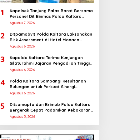
1
Kapolsek Tanjung Palas Barat Bersama
Personel Dit Binmas Polda Kaltara
Salurkan Beras SPHP Kepada
Agustus 7, 2026
Masyarakat
2
Ditpamobvit Polda Kaltara Laksanakan
Risk Assessment di Hotel Monaco
Tarakan
Agustus 6, 2026
3
Kapolda Kaltara Terima Kunjungan
Silaturahmi Jajaran Pengadilan Tinggi
Kaltara
Agustus 6, 2026
4
Polda Kaltara Sambangi Kesultanan
Bulungan untuk Perkuat Sinergi
Kamtibmas
Agustus 6, 2026
5
Ditsamapta dan Brimob Polda Kaltara
Bergerak Cepat Padamkan Kebakaran
Lahan Gambut 2 Hektar di Bulungan
Agustus 5, 2026