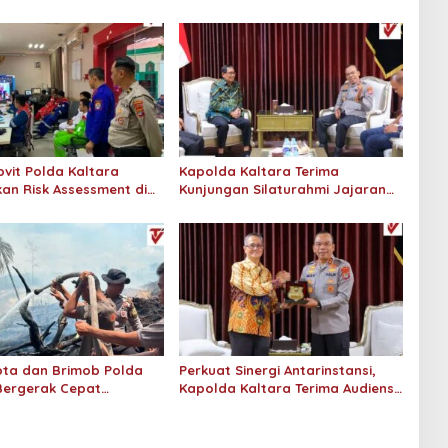
vit Polda Kaltara
Kapolda Kaltara Terima
an Risk Assessment di
Kunjungan Silaturahmi Jajaran
onaco Tarakan
Pengadilan Tinggi Kaltara
ta dan Brimob Polda
Perkuat Sinergi Antarinstansi,
Bergerak Cepat
Kapolda Kaltara Terima Audiensi
n Kebakaran Lahan
KPP Pratama Tanjung Redeb dan
 Hektar di Bulungan
KPP Pratama Tarakan