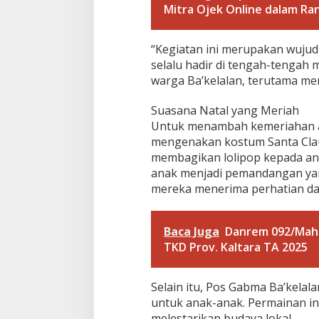
s
Mitra Ojek Online dalam Ra
a
m
a
“Kegiatan ini merupakan wujud
M
selalu hadir di tengah-tengah
a
s
warga Ba’kelalan, terutama men
y
a
Suasana Natal yang Meriah
r
Untuk menambah kemeriahan aca
a
mengenakan kostum Santa Clau
k
a
membagikan lolipop kepada ana
t
anak menjadi pemandangan ya
d
mereka menerima perhatian dari
i
P
e
Baca Juga
Danrem 092/Mahar
r
b
TKD Prov. Kaltara TA 2025
a
t
a
Selain itu, Pos Gabma Ba’kela
s
untuk anak-anak. Permainan ini
a
melestarikan budaya lokal.