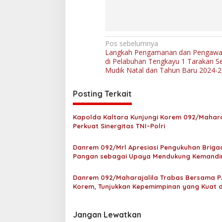
N
Pos sebelumnya
Langkah Pengamanan dan Pengawa
a
di Pelabuhan Tengkayu 1 Tarakan S
v
Mudik Natal dan Tahun Baru 2024-
i
Posting Terkait
g
a
Kapolda Kaltara Kunjungi Korem 092/Maharaj
s
Perkuat Sinergitas TNI–Polri
i
Danrem 092/Mrl Apresiasi Pengukuhan Briga
p
Pangan sebagai Upaya Mendukung Kemandir
Pangan
o
Danrem 092/Maharajalila Trabas Bersama P
s
Korem, Tunjukkan Kepemimpinan yang Kuat 
Kompak
Jangan Lewatkan