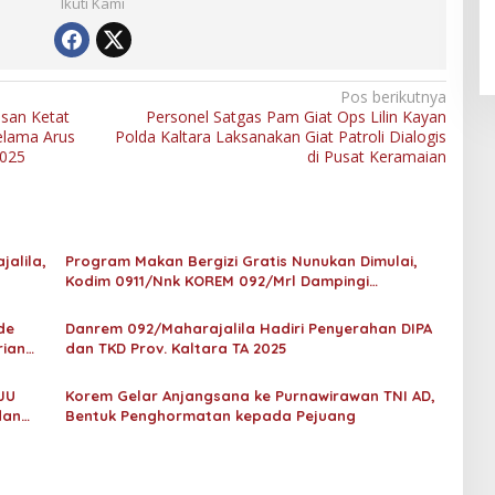
An-Nur Racing Team Hadirkan
Ikuti Kami
Pembalap Malaysia di Bupati
Nunukan Drag Race
Pos berikutnya
san Ketat
Personel Satgas Pam Giat Ops Lilin Kayan
elama Arus
Polda Kaltara Laksanakan Giat Patroli Dialogis
2025
di Pusat Keramaian
alila,
Program Makan Bergizi Gratis Nunukan Dimulai,
Kodim 0911/Nnk KOREM 092/Mrl Dampingi
Pendistribusian
de
Danrem 092/Maharajalila Hadiri Penyerahan DIPA
ian
dan TKD Prov. Kaltara TA 2025
JU
Korem Gelar Anjangsana ke Purnawirawan TNI AD,
dan
Bentuk Penghormatan kepada Pejuang