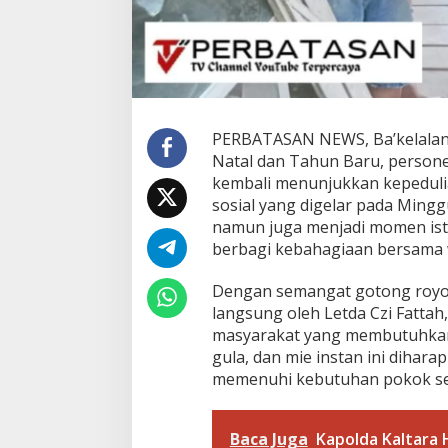
r
b
a
g
i
K
e
PERBATASAN NEWS, Ba’kelalan
b
Natal dan Tahun Baru, persone
a
h
kembali menunjukkan kepedulia
a
sosial yang digelar pada Ming
g
namun juga menjadi momen ist
i
berbagi kebahagiaan bersama 
a
a
n
Dengan semangat gotong royon
N
langsung oleh Letda Czi Fatt
a
masyarakat yang membutuhkan.
t
gula, dan mie instan ini diha
a
l
memenuhi kebutuhan pokok seh
B
e
r
Baca Juga
Kapolda Kaltara 