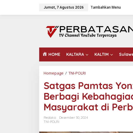
L
Tambahkan Menu
e
Jumat, 7 Agustus 2026
w
a
t
i
k
e
k
o
HOME
KALTARA
KALTIM
Sulaw
n
t
e
n
Homepage
/
TNI-POLRI
S
a
Satgas Pamtas Yon
t
g
Berbagi Kebahagia
a
s
Masyarakat di Per
P
a
m
Redaksi
Desember 30, 2024
t
TNI-POLRI
a
s