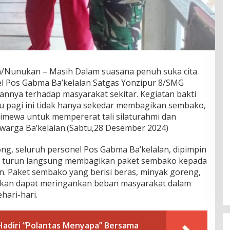
/Nunukan – Masih Dalam suasana penuh suka cita
l Pos Gabma Ba’kelalan Satgas Yonzipur 8/SMG
nnya terhadap masyarakat sekitar. Kegiatan bakti
gu pagi ini tidak hanya sekedar membagikan sembako,
imewa untuk mempererat tali silaturahmi dan
warga Ba’kelalan.(Sabtu,28 Desember 2024)
g, seluruh personel Pos Gabma Ba’kelalan, dipimpin
ah, turun langsung membagikan paket sembako kepada
 Paket sembako yang berisi beras, minyak goreng,
rapkan dapat meringankan beban masyarakat dalam
ari-hari.
Hadiri “Polantas Menyapa” Bersama