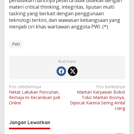
pendidikan nantinya peserta didik dibekali dengan
materi critical thinking, integritas, liputan multi
tasking yang berkait dengan penggunaan
teknologi terkini, dan wawasan kebangsaan yang
menjadi ciri khas wartawan anggota PWI. (*)
PWI
Ikuti Kami
N
Pos sebelumnya
Pos berikutnya
Nekat Lakukan Pencurian,
Mantan Karyawan Bobol
a
Remaja ini Kecanduan Judi
Toko Mantan Bosnya,
v
Online
Dipecat Karena Sering Ambil
Uang
i
g
Jangan Lewatkan
a