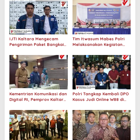
s
i
p
o
s
IJTI Kaltara Mengecam
Tim Itwasum Mabes Polri
Pengiriman Paket Bangkai
Melaksanakan Kegiatan
Tikus dan Sebelumnya
Monitoring dan Evaluasi
Kepala Babi Kantor
terhadap Pengawasan dan
Redaksi Tempo
Pengendalian Senpi di
Polda Kalimantan Utara
Kementrian Komunikasi dan
Polri Tangkap Kembali DPO
Digital RI, Pemprov Kaltara
Kasus Judi Online W88 di
dan IJTI Dorong
Filipina
Pemberdayaan Komunitas
Informasi Masyarakat