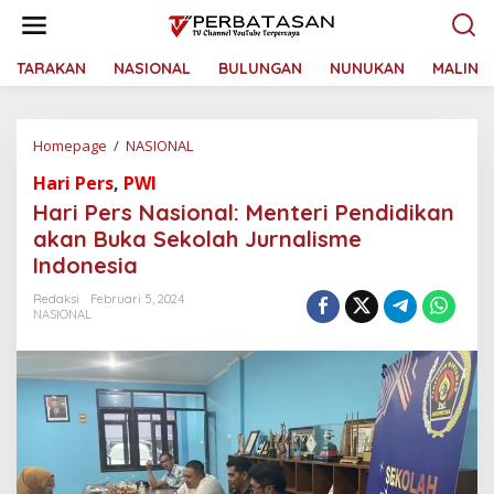
L
e
w
a
TARAKAN
NASIONAL
BULUNGAN
NUNUKAN
MALINA
t
i
k
Homepage
/
NASIONAL
H
e
a
k
Hari Pers
,
PWI
r
o
i
n
Hari Pers Nasional: Menteri Pendidikan
P
t
akan Buka Sekolah Jurnalisme
e
e
Indonesia
r
n
s
Redaksi
Februari 5, 2024
N
NASIONAL
a
s
i
o
n
a
l
:
M