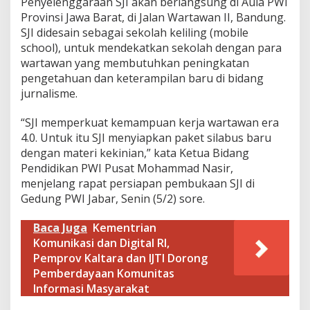
Penyelenggaraan SJI akan berlangsung di Aula PWI
e
Provinsi Jawa Barat, di Jalan Wartawan II, Bandung.
k
SJI didesain sebagai sekolah keliling (mobile
o
l
school), untuk mendekatkan sekolah dengan para
a
wartawan yang membutuhkan peningkatan
h
pengetahuan dan keterampilan baru di bidang
J
jurnalisme.
u
r
n
“SJI memperkuat kemampuan kerja wartawan era
a
4.0. Untuk itu SJI menyiapkan paket silabus baru
l
dengan materi kekinian,” kata Ketua Bidang
i
Pendidikan PWI Pusat Mohammad Nasir,
s
m
menjelang rapat persiapan pembukaan SJI di
e
Gedung PWI Jabar, Senin (5/2) sore.
I
n
Baca Juga
Kementrian
d
Komunikasi dan Digital RI,
o
n
Pemprov Kaltara dan IJTI Dorong
e
Pemberdayaan Komunitas
s
Informasi Masyarakat
i
a