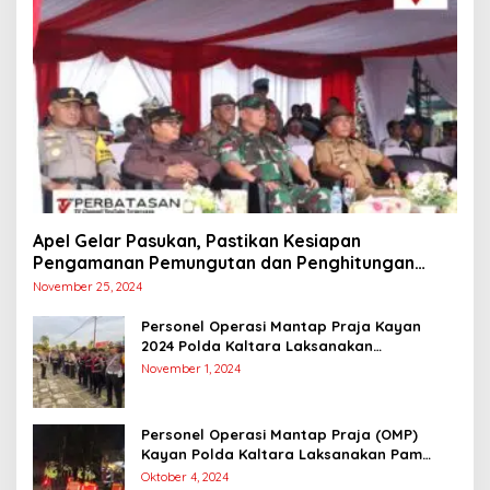
Apel Gelar Pasukan, Pastikan Kesiapan
Pengamanan Pemungutan dan Penghitungan
Suara
November 25, 2024
Personel Operasi Mantap Praja Kayan
2024 Polda Kaltara Laksanakan
Pengamanan Simulasi Pemungutan dan
November 1, 2024
Perhitungan Suara Dalam Rangka Pilkada
2024
Personel Operasi Mantap Praja (OMP)
Kayan Polda Kaltara Laksanakan Pam
Kampanye Paslon Gubernur dan Wakil
Oktober 4, 2024