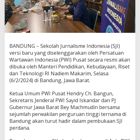
e
n
t
e
r
i
P
e
BANDUNG – Sekolah Jurnalisme Indonesia (SJI)
n
versi baru yang diselenggarakan oleh Persatuan
d
i
Wartawan Indonesia (PWI) Pusat secara resmi akan
d
dibuka oleh Manteri Pendidikan, Kebudayaan, Riset
i
dan Teknologi RI Nadiem Makarim, Selasa
k
(6/2/2024) di Bandung, Jawa Barat.
a
n
a
Ketua Umum PWI Pusat Hendry Ch. Bangun,
k
Sekretaris Jenderal PWI Sayid Iskandar dan PJ
a
Gubernur Jawa Barat Bey Machmudin bersama
n
sejumlah perwakilan perguruan tinggi ternama di
B
Bandung akan turut hadir dalam pembukaan SJI
u
k
perdana.
a
S