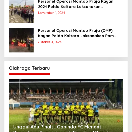
Personel Operasi Mantap Praja Kayan
2024 Polda Kaltara Laksanakan
Pengamanan Simulasi Pemungutan dan
November 1, 2024
Perhitungan Suara Dalam Rangka Pilkada
2024
Personel Operasi Mantap Praja (OMP)
Kayan Polda Kaltara Laksanakan Pam
Kampanye Paslon Gubernur dan Wakil
Oktober 4, 2024
Gubernur
Olahraga Terbaru
Unggul Adu Pinalti, Gapindo FC Menanti