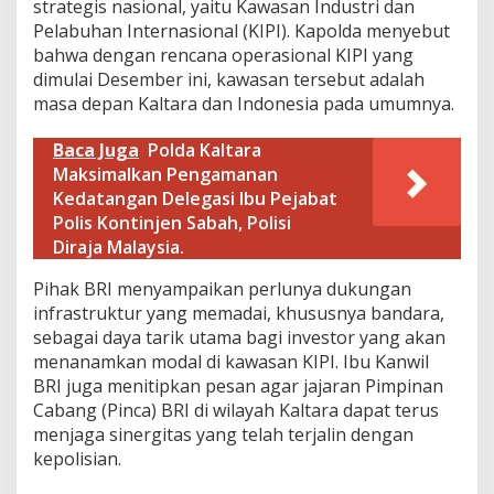
strategis nasional, yaitu Kawasan Industri dan
g
Pelabuhan Internasional (KIPI). Kapolda menyebut
i
bahwa dengan rencana operasional KIPI yang
P
e
dimulai Desember ini, kawasan tersebut adalah
m
masa depan Kaltara dan Indonesia pada umumnya.
b
a
Baca Juga
Polda Kaltara
n
Maksimalkan Pengamanan
g
u
Kedatangan Delegasi Ibu Pejabat
n
Polis Kontinjen Sabah, Polisi
a
Diraja Malaysia.
n
​Pihak BRI menyampaikan perlunya dukungan
infrastruktur yang memadai, khususnya bandara,
sebagai daya tarik utama bagi investor yang akan
menanamkan modal di kawasan KIPI. Ibu Kanwil
BRI juga menitipkan pesan agar jajaran Pimpinan
Cabang (Pinca) BRI di wilayah Kaltara dapat terus
menjaga sinergitas yang telah terjalin dengan
kepolisian.