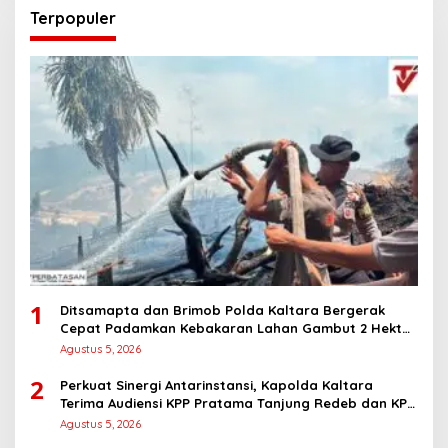
Terpopuler
1
Ditsamapta dan Brimob Polda Kaltara Bergerak
Cepat Padamkan Kebakaran Lahan Gambut 2 Hektar
di Bulungan
Agustus 5, 2026
2
Perkuat Sinergi Antarinstansi, Kapolda Kaltara
Terima Audiensi KPP Pratama Tanjung Redeb dan KPP
Pratama Tarakan
Agustus 5, 2026