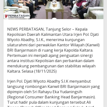
r
i
m
a
K
u
n
NEWS PERBATASAN, Tanjung Selor – Kepala
j
Kepolisian Daerah Kalimantan Utara Irjen Pol. Djati
u
Wiyoto Abadhy, S.I.K., menerima kunjungan
n
silaturahmi dari perwakilan Kantor Wilayah (Kanwil)
g
a
BRI Banjarmasin di ruang kerja Kapolda Kaltara.
n
Pertemuan ini menjadi ajang penguatan sinergi
D
antara institusi Kepolisian dan perbankan dalam
a
mendukung pembangunan dan stabilitas wilayah
r
Kaltara. Selasa (18/11/2025)
i
K
a
Irjen Pol. Djati Wiyoto Abadhy S.I.K menyambut
n
langsung rombongan Kanwil BRI Banjarmasin yang
w
dipimpin oleh Sri Rahayu Eka Yudaningsih
i
(Regional Consumer Banking Head Banjarmasin).
l
B
Turut hadir pula dalam kunjungan tersebut Ali
R