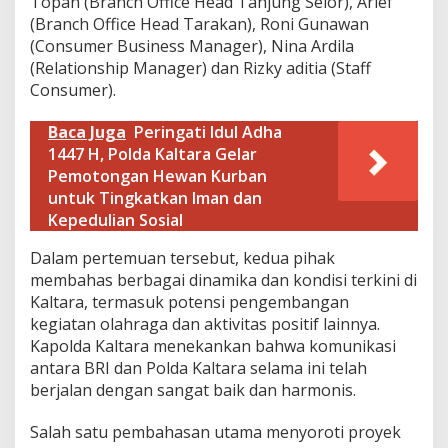
Topan (Branch Office Head Tanjung Selor), Arief
I
(Branch Office Head Tarakan), Roni Gunawan
B
(Consumer Business Manager), Nina Ardila
a
n
(Relationship Manager) dan Rizky aditia (Staff
j
Consumer).
a
r
Baca Juga
Peringati Idul Adha
m
1447 H, Polda Kaltara Gelar
a
s
Pemotongan Hewan Kurban
i
untuk Tingkatkan Iman dan
n
Kepedulian Sosial
,
P
​Dalam pertemuan tersebut, kedua pihak
e
membahas berbagai dinamika dan kondisi terkini di
r
k
Kaltara, termasuk potensi pengembangan
u
kegiatan olahraga dan aktivitas positif lainnya.
a
Kapolda Kaltara menekankan bahwa komunikasi
t
antara BRI dan Polda Kaltara selama ini telah
S
berjalan dengan sangat baik dan harmonis.
i
n
e
​Salah satu pembahasan utama menyoroti proyek
r