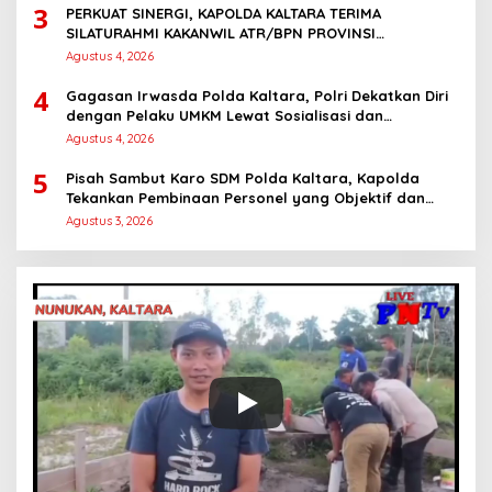
3
PERKUAT SINERGI, KAPOLDA KALTARA TERIMA
SILATURAHMI KAKANWIL ATR/BPN PROVINSI
KALIMANTAN UTARA
Agustus 4, 2026
4
Gagasan Irwasda Polda Kaltara, Polri Dekatkan Diri
dengan Pelaku UMKM Lewat Sosialisasi dan
Workshop Digital Marketing
Agustus 4, 2026
5
Pisah Sambut Karo SDM Polda Kaltara, Kapolda
Tekankan Pembinaan Personel yang Objektif dan
Berkeadilan
Agustus 3, 2026