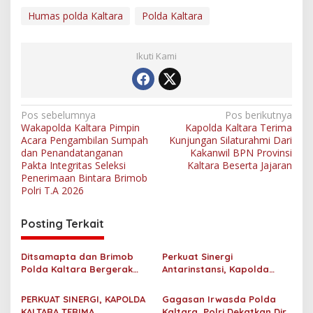
Humas polda Kaltara
Polda Kaltara
Ikuti Kami
N
Pos sebelumnya
Pos berikutnya
Wakapolda Kaltara Pimpin
Kapolda Kaltara Terima
a
Acara Pengambilan Sumpah
Kunjungan Silaturahmi Dari
v
dan Penandatanganan
Kakanwil BPN Provinsi
Pakta Integritas Seleksi
Kaltara Beserta Jajaran
i
Penerimaan Bintara Brimob
Polri T.A 2026
g
a
Posting Terkait
s
i
Ditsamapta dan Brimob
Perkuat Sinergi
p
Polda Kaltara Bergerak
Antarinstansi, Kapolda
Cepat Padamkan
Kaltara Terima Audiensi KPP
o
Kebakaran Lahan Gambut
Pratama Tanjung Redeb
PERKUAT SINERGI, KAPOLDA
Gagasan Irwasda Polda
2 Hektar di Bulungan
dan KPP Pratama Tarakan
KALTARA TERIMA
Kaltara, Polri Dekatkan Diri