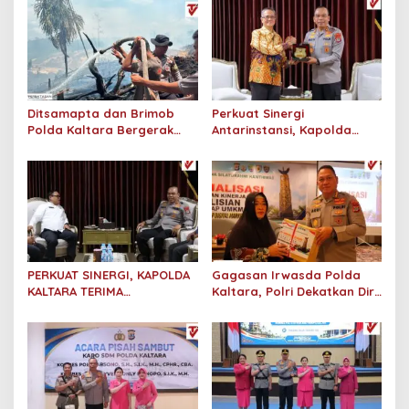
Ditsamapta dan Brimob
Perkuat Sinergi
Polda Kaltara Bergerak
Antarinstansi, Kapolda
Cepat Padamkan
Kaltara Terima Audiensi KPP
Kebakaran Lahan Gambut
Pratama Tanjung Redeb
2 Hektar di Bulungan
dan KPP Pratama Tarakan
PERKUAT SINERGI, KAPOLDA
Gagasan Irwasda Polda
KALTARA TERIMA
Kaltara, Polri Dekatkan Diri
SILATURAHMI KAKANWIL
dengan Pelaku UMKM Lewat
ATR/BPN PROVINSI
Sosialisasi dan Workshop
KALIMANTAN UTARA
Digital Marketing