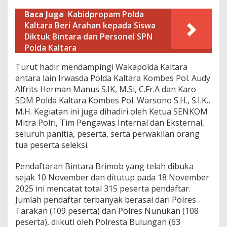
h
Baca Juga
Kabidpropam Polda
d
a
Kaltara Beri Arahan kepada Siswa
n
Diktuk Bintara dan Personel SPN
P
Polda Kaltara
e
n
​Turut hadir mendampingi Wakapolda Kaltara
a
antara lain Irwasda Polda Kaltara Kombes Pol. Audy
n
d
Alfrits Herman Manus S.IK, M.Si, C.Fr.A dan Karo
a
SDM Polda Kaltara Kombes Pol. Warsono S.H., S.I.K.,
t
M.H. Kegiatan ini juga dihadiri oleh Ketua SENKOM
a
Mitra Polri, Tim Pengawas Internal dan Eksternal,
n
seluruh panitia, peserta, serta perwakilan orang
g
a
tua peserta seleksi.
n
a
Pendaftaran Bintara Brimob yang telah dibuka
n
sejak 10 November dan ditutup pada 18 November
P
2025 ini mencatat total 315 peserta pendaftar.
a
k
Jumlah pendaftar terbanyak berasal dari Polres
t
Tarakan (109 peserta) dan Polres Nunukan (108
a
peserta), diikuti oleh Polresta Bulungan (63
I