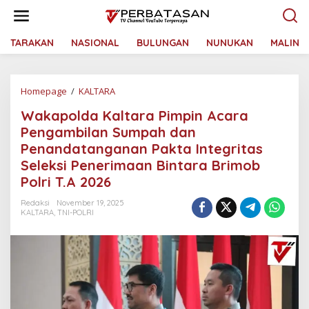
L
e
w
a
TARAKAN
NASIONAL
BULUNGAN
NUNUKAN
MALINA
t
i
k
Homepage
/
KALTARA
W
e
a
k
Wakapolda Kaltara Pimpin Acara
k
o
a
n
Pengambilan Sumpah dan
p
t
Penandatanganan Pakta Integritas
o
e
Seleksi Penerimaan Bintara Brimob
l
n
d
Polri T.A 2026
a
K
Redaksi
November 19, 2025
KALTARA
,
TNI-POLRI
a
l
t
a
r
a
P
i