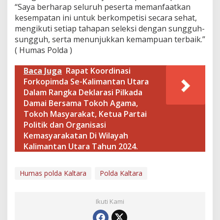
“Saya berharap seluruh peserta memanfaatkan
n
B
kesempatan ini untuk berkompetisi secara sehat,
i
mengikuti setiap tahapan seleksi dengan sungguh-
n
sungguh, serta menunjukkan kemampuan terbaik.”
t
( Humas Polda )
a
r
a
Baca Juga
Rapat Koordinasi
B
Forkopimda Se-Kalimantan Utara
r
Dalam Rangka Deklarasi Pilkada
i
Damai Bersama Tokoh Agama,
m
Tokoh Masyarakat, Ketua Partai
o
b
Politik dan Organisasi
P
Kemasyarakatan Di Wilayah
o
Kalimantan Utara Tahun 2024.
l
r
i
Humas polda Kaltara
Polda Kaltara
T
.
A
Ikuti Kami
2
0
2