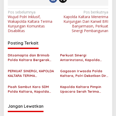
6
N
Pos sebelumnya
Pos berikutnya
Wujud Polri Inklusif,
Kapolda Kaltara Menerima
a
Wakapolda Kaltara Terima
Kunjungan Dari Kanwil BRI
v
Kunjungan Komunitas
Banjarmasin, Perkuat
Disabilitas
Sinergi Pembangunan
i
g
Posting Terkait
a
s
Ditsamapta dan Brimob
Perkuat Sinergi
Polda Kaltara Bergerak
Antarinstansi, Kapolda
i
Cepat Padamkan
Kaltara Terima Audiensi KPP
p
Kebakaran Lahan Gambut
Pratama Tanjung Redeb
PERKUAT SINERGI, KAPOLDA
Gagasan Irwasda Polda
2 Hektar di Bulungan
dan KPP Pratama Tarakan
KALTARA TERIMA
Kaltara, Polri Dekatkan Diri
o
SILATURAHMI KAKANWIL
dengan Pelaku UMKM Lewat
s
ATR/BPN PROVINSI
Sosialisasi dan Workshop
Pisah Sambut Karo SDM
Kapolda Kaltara Pimpin
KALIMANTAN UTARA
Digital Marketing
Polda Kaltara, Kapolda
Upacara Serah Terima
Tekankan Pembinaan
Jabatan Karo SDM Polda
Personel yang Objektif dan
Kalimantan Utara
Berkeadilan
Jangan Lewatkan