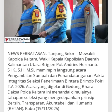
m
p
i
n
A
c
a
r
a
P
e
n
NEWS PERBATASAN, Tanjung Selor – Mewakili
g
Kapolda Kaltara, Wakil Kepala Kepolisian Daerah
a
Kalimantan Utara Brigjen Pol. Andries Hermanto
m
S.I.K., S.H., M.Si, memimpin langsung acara
b
i
Pengambilan Sumpah dan Penandatanganan Pakta
l
Integritas Seleksi Penerimaan Bintara Brimob Polri
a
T.A. 2026. Acara yang digelar di Gedung Bhara
n
Daksa Polda Kaltara ini menandai dimulainya
S
u
tahapan seleksi yang mengedepankan prinsip
m
Bersih, Transparan, Akuntabel, dan Humanis
p
(BETAH). Rabu (19/11/2025)
a