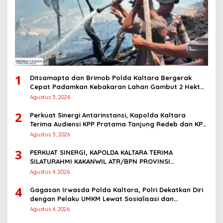
1
Ditsamapta dan Brimob Polda Kaltara Bergerak
Cepat Padamkan Kebakaran Lahan Gambut 2 Hektar
di Bulungan
Agustus 5, 2026
2
Perkuat Sinergi Antarinstansi, Kapolda Kaltara
Terima Audiensi KPP Pratama Tanjung Redeb dan KPP
Pratama Tarakan
Agustus 5, 2026
3
PERKUAT SINERGI, KAPOLDA KALTARA TERIMA
SILATURAHMI KAKANWIL ATR/BPN PROVINSI
KALIMANTAN UTARA
Agustus 4, 2026
4
Gagasan Irwasda Polda Kaltara, Polri Dekatkan Diri
dengan Pelaku UMKM Lewat Sosialisasi dan
Workshop Digital Marketing
Agustus 4, 2026