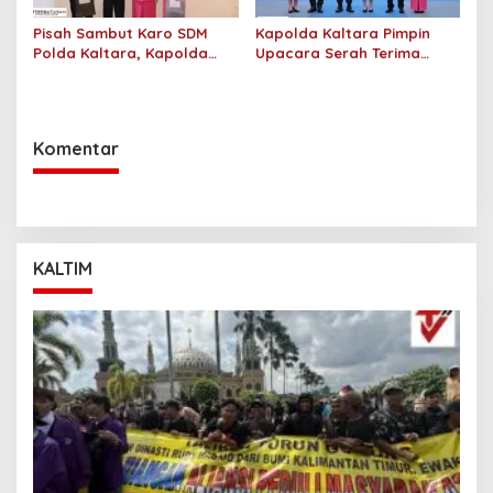
Pisah Sambut Karo SDM
Kapolda Kaltara Pimpin
Polda Kaltara, Kapolda
Upacara Serah Terima
Tekankan Pembinaan
Jabatan Karo SDM Polda
Personel yang Objektif dan
Kalimantan Utara
Berkeadilan
Komentar
KALTIM