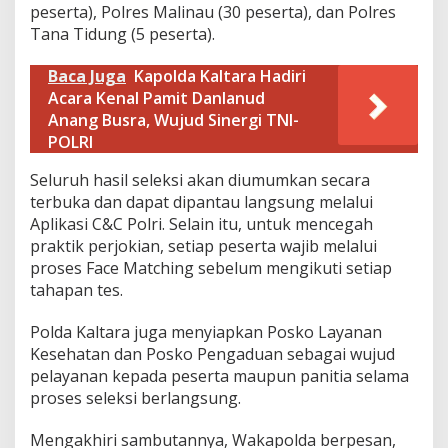
peserta), Polres Malinau (30 peserta), dan Polres
n
t
Tana Tidung (5 peserta).
e
g
Baca Juga
Kapolda Kaltara Hadiri
r
Acara Kenal Pamit Danlanud
i
Anang Busra, Wujud Sinergi TNI-
t
a
POLRI
s
S
Seluruh hasil seleksi akan diumumkan secara
e
terbuka dan dapat dipantau langsung melalui
l
Aplikasi C&C Polri. Selain itu, untuk mencegah
e
praktik perjokian, setiap peserta wajib melalui
k
s
proses Face Matching sebelum mengikuti setiap
i
tahapan tes.
P
e
Polda Kaltara juga menyiapkan Posko Layanan
n
Kesehatan dan Posko Pengaduan sebagai wujud
e
r
pelayanan kepada peserta maupun panitia selama
i
proses seleksi berlangsung.
m
a
​Mengakhiri sambutannya, Wakapolda berpesan,
a