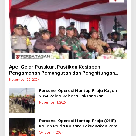
Apel Gelar Pasukan, Pastikan Kesiapan
Pengamanan Pemungutan dan Penghitungan
Suara
November 25, 2024
Personel Operasi Mantap Praja Kayan
2024 Polda Kaltara Laksanakan
Pengamanan Simulasi Pemungutan dan
November 1, 2024
Perhitungan Suara Dalam Rangka Pilkada
2024
Personel Operasi Mantap Praja (OMP)
Kayan Polda Kaltara Laksanakan Pam
Kampanye Paslon Gubernur dan Wakil
Oktober 4, 2024