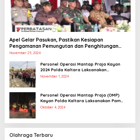
Apel Gelar Pasukan, Pastikan Kesiapan
Pengamanan Pemungutan dan Penghitungan
Suara
November 25, 2024
Personel Operasi Mantap Praja Kayan
2024 Polda Kaltara Laksanakan
Pengamanan Simulasi Pemungutan dan
November 1, 2024
Perhitungan Suara Dalam Rangka Pilkada
2024
Personel Operasi Mantap Praja (OMP)
Kayan Polda Kaltara Laksanakan Pam
Kampanye Paslon Gubernur dan Wakil
Oktober 4, 2024
Gubernur
Olahraga Terbaru