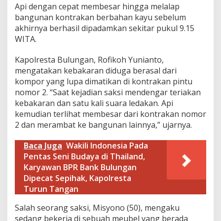
i
Api dengan cepat membesar hingga melalap
l
bangunan kontrakan berbahan kayu sebelum
a
akhirnya berhasil dipadamkan sekitar pukul 9.15
l
WITA.
a
p
A
Kapolresta Bulungan, Rofikoh Yunianto,
p
mengatakan kebakaran diduga berasal dari
i
kompor yang lupa dimatikan di kontrakan pintu
d
nomor 2. “Saat kejadian saksi mendengar teriakan
i
kebakaran dan satu kali suara ledakan. Api
T
a
kemudian terlihat membesar dari kontrakan nomor
n
2 dan merambat ke bangunan lainnya,” ujarnya.
j
u
Baca Juga
Wakili Indonesia Pada
n
Pentas Seni Budaya di Thailand,
g
S
Karyawan BPR Bank Bulungan
e
Dipecat Sepihak, Kapolresta
l
Turun Tangan
o
r
Salah seorang saksi, Misyono (50), mengaku
sedang bekerja di sebuah meubel yang berada