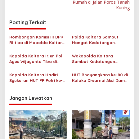
Rumah di Jalan Poros Tanah
i
Kuning
g
Posting Terkait
a
s
Rombongan Komisi III DPR
Polda Kaltara Sambut
i
RI tiba di Mapolda Kaltara,
Hangat Kedatangan
p
Disambut Hangat oleh
Kapolda Baru Irjen Pol.
Wakapolda dan
Agus Wijayanto Beserta
Kapolda Kaltara Irjen Pol.
Wakapolda Kaltara
o
Forkopimda
Ketua Bhayangkari Daerah
Agus Wijayanto Tiba di
Sambut Kedatangan
Kaltara
s
Tanjung Selor, Disambut
Kapolda Baru di Bandara
Prosesi Adat dan
Juwata Tarakan
Kapolda Kaltara Hadiri
HUT Bhayangkara ke-80 di
Forkopimda
Syukuran HUT PP Polri ke-27
Kolaka Diwarnai Aksi Damai
Tahun 2026
Aliansi Tamalaki di DPRD
Jangan Lewatkan