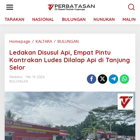
L
e
w
a
TARAKAN
NASIONAL
BULUNGAN
NUNUKAN
MALINA
t
i
k
Homepage
/
KALTARA
/
BULUNGAN
L
e
e
k
Ledakan Disusul Api, Empat Pintu
d
o
a
n
Kontrakan Ludes Dilalap Api di Tanjung
k
t
Selor
a
e
n
n
Redaksi
Mei 19, 2026
D
BULUNGAN
i
s
u
s
u
l
A
p
i
,