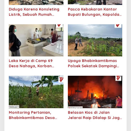
Diduga Karena Konsleting
Pasca Kebakaran Kantor
Listrik, Sebuah Rumah
Bupati Bulungan, Kapolda
Kosong di Desa Pimping
Kaltara Tinjau Lokasi dan
Dilalap Si Jago Merah
Terjunkan Tim Labfor
Laka Kerja di Camp 69
Upaya Bhabinkamtibmas
Desa Nahaya, Korban
Polsek Sekatak Dampingi
Tewas Diperjalanan Menuju
Petani Jagung Disambut
RSUD
Antusias
Monitoring Pertanian,
Belasan Kios di Jalan
Bhabinkamtibmas Desa
Jelarai Raip Dilalap Si Jago
Siva Rahayu Cek Lahan
Merah, Ini Penyebab
Jagung Warga
Kebakaran