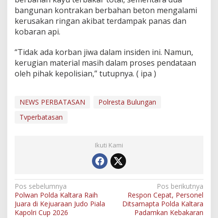
bangunan kontrakan berbahan beton mengalami
kerusakan ringan akibat terdampak panas dan
kobaran api.
“Tidak ada korban jiwa dalam insiden ini. Namun,
kerugian material masih dalam proses pendataan
oleh pihak kepolisian,” tutupnya. ( ipa )
NEWS PERBATASAN
Polresta Bulungan
Tvperbatasan
Ikuti Kami
N
Pos sebelumnya
Pos berikutnya
Polwan Polda Kaltara Raih
Respon Cepat, Personel
a
Juara di Kejuaraan Judo Piala
Ditsamapta Polda Kaltara
v
Kapolri Cup 2026
Padamkan Kebakaran