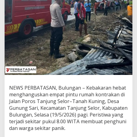
E
m
p
a
t
P
i
n
t
u
K
o
n
t
r
a
NEWS PERBATASAN, Bulungan – Kebakaran hebat
k
menghanguskan empat pintu rumah kontrakan di
a
Jalan Poros Tanjung Selor–Tanah Kuning, Desa
n
L
Gunung Sari, Kecamatan Tanjung Selor, Kabupaten
u
Bulungan, Selasa (19/5/2026) pagi. Peristiwa yang
d
terjadi sekitar pukul 8.00 WITA membuat penghuni
e
dan warga sekitar panik.
s
D