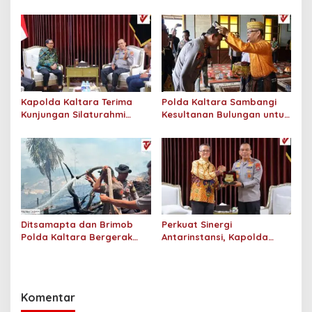
Dit Binmas Polda Kaltara
Assessment di Hotel
Salurkan Beras SPHP
Monaco Tarakan
Kepada Masyarakat
Kapolda Kaltara Terima
Polda Kaltara Sambangi
Kunjungan Silaturahmi
Kesultanan Bulungan untuk
Jajaran Pengadilan Tinggi
Perkuat Sinergi Kamtibmas
Kaltara
Ditsamapta dan Brimob
Perkuat Sinergi
Polda Kaltara Bergerak
Antarinstansi, Kapolda
Cepat Padamkan
Kaltara Terima Audiensi KPP
Kebakaran Lahan Gambut
Pratama Tanjung Redeb
2 Hektar di Bulungan
dan KPP Pratama Tarakan
Komentar