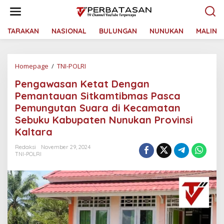
L
e
w
a
TARAKAN
NASIONAL
BULUNGAN
NUNUKAN
MALINA
t
i
k
Homepage
/
TNI-POLRI
P
e
e
k
Pengawasan Ketat Dengan
n
o
g
n
Pemantauan Sitkamtibmas Pasca
a
t
Pemungutan Suara di Kecamatan
w
e
Sebuku Kabupaten Nunukan Provinsi
a
n
s
Kaltara
a
n
Redaksi
November 29, 2024
TNI-POLRI
K
e
t
a
t
D
e
n