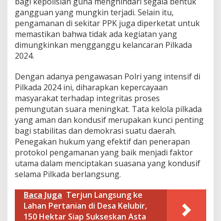
bagi kepolisian guna menghindari segala bentuk
a
gangguan yang mungkin terjadi. Selain itu,
m
pengamanan di sekitar PPK juga diperketat untuk
a
t
memastikan bahwa tidak ada kegiatan yang
a
dimungkinkan mengganggu kelancaran Pilkada
n
2024.
S
e
Dengan adanya pengawasan Polri yang intensif di
b
u
Pilkada 2024 ini, diharapkan kepercayaan
k
masyarakat terhadap integritas proses
u
pemungutan suara meningkat. Tata kelola pilkada
K
yang aman dan kondusif merupakan kunci penting
a
bagi stabilitas dan demokrasi suatu daerah.
b
u
Penegakan hukum yang efektif dan penerapan
p
protokol pengamanan yang baik menjadi faktor
a
utama dalam menciptakan suasana yang kondusif
t
selama Pilkada berlangsung.
e
n
N
Baca Juga
Terjun Langsung ke
u
Lahan Pertanian di Desa Kelubir,
n
150 Hektar Siap Sukseskan Asta
u