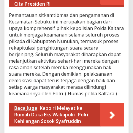
Cita Presiden RI
k
a
Pemantauan sitkamtibmas dan pengamanan di
n
P
Kecamatan Sebuku ini merupakan bagian dari
r
upaya komprehensif pihak kepolisian Polda Kaltara
o
untuk menjaga keamanan selama seluruh proses
v
pilkada di Kabupaten Nunukan, termasuk proses
i
n
rekapitulasi penghitungan suara secara
s
berjenjang. Seluruh masyarakat diharapkan dapat
i
melanjutkan aktivitas sehari-hari mereka dengan
K
rasa aman setelah mereka menggunakan hak
a
suara mereka, Dengan demikian, pelaksanaan
l
t
demokrasi dapat terus terjaga dengan baik dan
a
setiap warga masyarakat merasa dilindungi
r
keamanannya oleh Polri. ( Humas polda Kaltara )
a
Baca Juga
Kapolri Melayat ke
Rumah Duka Eks Wakapolri: Polri
Kehilangan Sosok Syafruddin