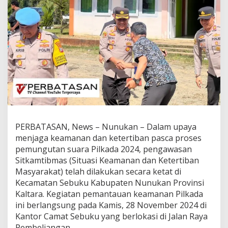
g
a
n
P
e
m
a
n
t
a
u
a
n
S
PERBATASAN, News – Nunukan – Dalam upaya
i
menjaga keamanan dan ketertiban pasca proses
t
pemungutan suara Pilkada 2024, pengawasan
k
Sitkamtibmas (Situasi Keamanan dan Ketertiban
a
m
Masyarakat) telah dilakukan secara ketat di
t
Kecamatan Sebuku Kabupaten Nunukan Provinsi
i
Kaltara. Kegiatan pemantauan keamanan Pilkada
b
ini berlangsung pada Kamis, 28 November 2024 di
m
a
Kantor Camat Sebuku yang berlokasi di Jalan Raya
s
Pembeliangan.