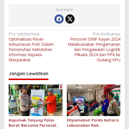
Ikuti Kami
N
Pos sebelumnya
Pos berikutnya
Optimalisasi Peran
Personel OMP Kayan 2024
a
Kehumasan Polri Dalam
Melaksanakan Pengamanan
v
Pemenuhan Kebutuhan
dan Pengawalan Logistik
Informasi Kepada
Pilkada 2024 dari PPK ke
i
Masyarakat
Gudang KPU
g
Jangan Lewatkan
a
s
i
p
o
s
Kapolsek Tanjung Palas
Ditpamobvit Polda Kaltara
Barat Bersama Personel
Laksanakan Risk