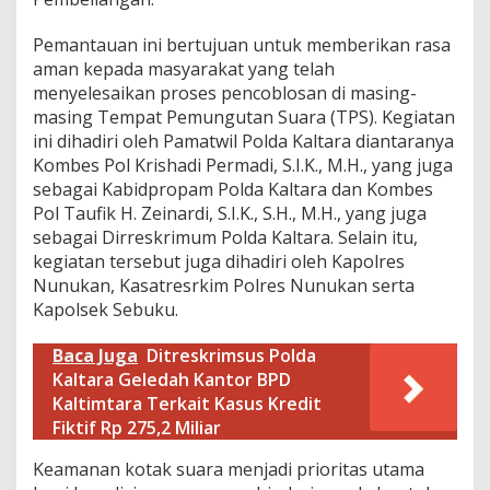
P
a
Pemantauan ini bertujuan untuk memberikan rasa
s
aman kepada masyarakat yang telah
c
a
menyelesaikan proses pencoblosan di masing-
P
masing Tempat Pemungutan Suara (TPS). Kegiatan
e
ini dihadiri oleh Pamatwil Polda Kaltara diantaranya
m
Kombes Pol Krishadi Permadi, S.I.K., M.H., yang juga
u
sebagai Kabidpropam Polda Kaltara dan Kombes
n
g
Pol Taufik H. Zeinardi, S.I.K., S.H., M.H., yang juga
u
sebagai Dirreskrimum Polda Kaltara. Selain itu,
t
kegiatan tersebut juga dihadiri oleh Kapolres
a
Nunukan, Kasatresrkim Polres Nunukan serta
n
S
Kapolsek Sebuku.
u
a
Baca Juga
Ditreskrimsus Polda
r
Kaltara Geledah Kantor BPD
a
Kaltimtara Terkait Kasus Kredit
d
i
Fiktif Rp 275,2 Miliar
K
e
Keamanan kotak suara menjadi prioritas utama
c