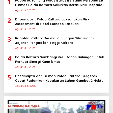
1
Kapolsek Tanjung Palas Barat Bersama Personel Dit
Binmas Polda Kaltara Salurkan Beras SPHP Kepada
Masyarakat
Agustus 7, 2026
2
Ditpamobvit Polda Kaltara Laksanakan Risk
Assessment di Hotel Monaco Tarakan
Agustus 6, 2026
3
Kapolda Kaltara Terima Kunjungan Silaturahmi
Jajaran Pengadilan Tinggi Kaltara
Agustus 6, 2026
4
Polda Kaltara Sambangi Kesultanan Bulungan untuk
Perkuat Sinergi Kamtibmas
Agustus 6, 2026
5
Ditsamapta dan Brimob Polda Kaltara Bergerak
Cepat Padamkan Kebakaran Lahan Gambut 2 Hektar
di Bulungan
Agustus 5, 2026