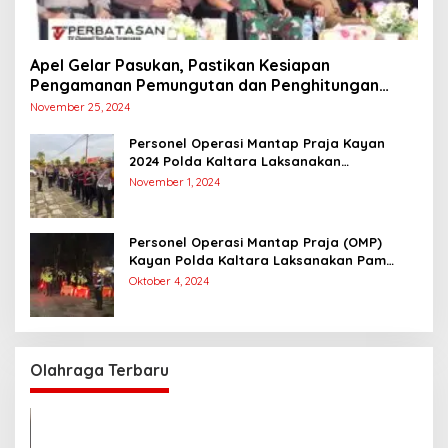
Apel Gelar Pasukan, Pastikan Kesiapan
Pengamanan Pemungutan dan Penghitungan
Suara
November 25, 2024
Personel Operasi Mantap Praja Kayan
2024 Polda Kaltara Laksanakan
Pengamanan Simulasi Pemungutan dan
November 1, 2024
Perhitungan Suara Dalam Rangka Pilkada
2024
Personel Operasi Mantap Praja (OMP)
Kayan Polda Kaltara Laksanakan Pam
Kampanye Paslon Gubernur dan Wakil
Oktober 4, 2024
Gubernur
Olahraga Terbaru