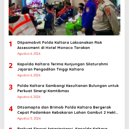
1
Ditpamobvit Polda Kaltara Laksanakan Risk
Assessment di Hotel Monaco Tarakan
Agustus 6, 2026
2
Kapolda Kaltara Terima Kunjungan Silaturahmi
Jajaran Pengadilan Tinggi Kaltara
Agustus 6, 2026
3
Polda Kaltara Sambangi Kesultanan Bulungan untuk
Perkuat Sinergi Kamtibmas
Agustus 6, 2026
4
Ditsamapta dan Brimob Polda Kaltara Bergerak
Cepat Padamkan Kebakaran Lahan Gambut 2 Hektar
di Bulungan
Agustus 5, 2026
Perkuat Sinergi Antarinstansi, Kapolda Kaltara