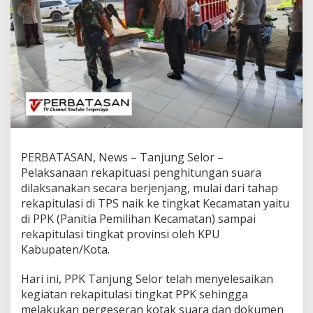
2
4
M
e
l
a
k
s
a
n
a
k
PERBATASAN, News – Tanjung Selor –
a
n
Pelaksanaan rekapituasi penghitungan suara
P
dilaksanakan secara berjenjang, mulai dari tahap
e
rekapitulasi di TPS naik ke tingkat Kecamatan yaitu
n
di PPK (Panitia Pemilihan Kecamatan) sampai
g
a
rekapitulasi tingkat provinsi oleh KPU
m
Kabupaten/Kota.
a
n
Hari ini, PPK Tanjung Selor telah menyelesaikan
a
kegiatan rekapitulasi tingkat PPK sehingga
n
d
melakukan pergeseran kotak suara dan dokumen