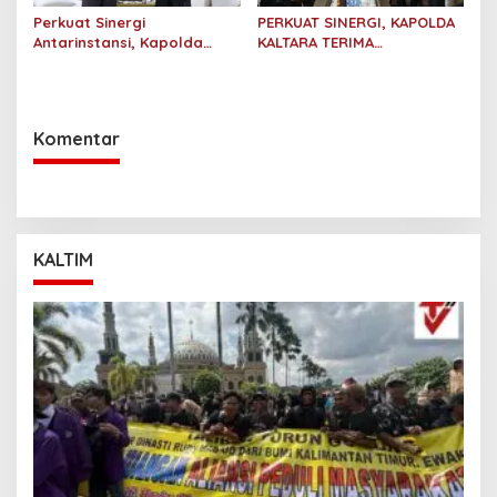
Perkuat Sinergi
PERKUAT SINERGI, KAPOLDA
Antarinstansi, Kapolda
KALTARA TERIMA
Kaltara Terima Audiensi KPP
SILATURAHMI KAKANWIL
Pratama Tanjung Redeb
ATR/BPN PROVINSI
dan KPP Pratama Tarakan
KALIMANTAN UTARA
Komentar
KALTIM