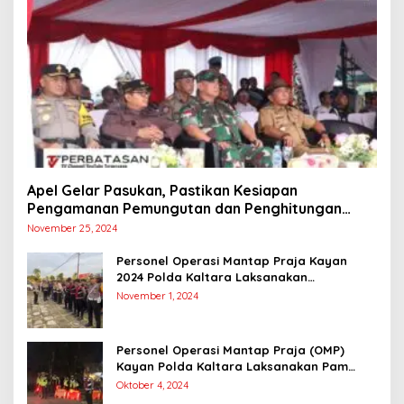
Apel Gelar Pasukan, Pastikan Kesiapan
Pengamanan Pemungutan dan Penghitungan
Suara
November 25, 2024
Personel Operasi Mantap Praja Kayan
2024 Polda Kaltara Laksanakan
Pengamanan Simulasi Pemungutan dan
November 1, 2024
Perhitungan Suara Dalam Rangka Pilkada
2024
Personel Operasi Mantap Praja (OMP)
Kayan Polda Kaltara Laksanakan Pam
Kampanye Paslon Gubernur dan Wakil
Oktober 4, 2024
Gubernur