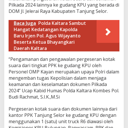
a
Pilkada 2024 lainnya ke gudang KPU yang berada di
n
DOM Jl. Jelerai Raya Kabupaten Tanjung Selor.
P
e
Baca Juga
Polda Kaltara Sambut
n
g
Hangat Kedatangan Kapolda
a
Baru Irjen Pol. Agus Wijayanto
w
Beserta Ketua Bhayangkari
a
Daerah Kaltara
l
a
“Pengamanan dan pengawalan pergeseran kotak
n
L
suara dari tingkat PPK ke gudang KPU oleh
o
Personel OMP Kayan merupakan upaya Polri dalam
g
mengemban tugas Kepolisian dalam menjaga
i
keamanan dan keselamatan dokumen Pilkada
s
2024” Ucap Kabid Humas Polda Kaltara Kombes Pol.
t
i
Budi Rachmat, S.I.K.,M.Si
k
P
Pergeseran kotak suara dan dokumen lainnya dari
i
kantor PPK Tanjung Selor ke gudang KPU dengan
l
menggunakan 1 (satu) unit truck R6 diawasi oleh
k
a
Komisioner KPU Bulungan, Panwascam, PPK dan