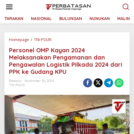
L
e
w
a
TARAKAN
NASIONAL
BULUNGAN
NUNUKAN
MALINA
t
i
k
Homepage
/
TNI-POLRI
P
e
e
k
Personel OMP Kayan 2024
r
o
s
n
Melaksanakan Pengamanan dan
o
t
Pengawalan Logistik Pilkada 2024 dari
n
e
PPK ke Gudang KPU
e
n
l
Redaksi
November 30, 2024
O
TNI-POLRI
M
P
K
a
y
a
n
2
0