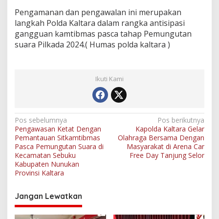
Pengamanan dan pengawalan ini merupakan
langkah Polda Kaltara dalam rangka antisipasi
gangguan kamtibmas pasca tahap Pemungutan
suara Pilkada 2024.( Humas polda kaltara )
Ikuti Kami
N
Pos sebelumnya
Pos berikutnya
Pengawasan Ketat Dengan
Kapolda Kaltara Gelar
a
Pemantauan Sitkamtibmas
Olahraga Bersama Dengan
v
Pasca Pemungutan Suara di
Masyarakat di Arena Car
Kecamatan Sebuku
Free Day Tanjung Selor
i
Kabupaten Nunukan
Provinsi Kaltara
g
a
Jangan Lewatkan
s
i