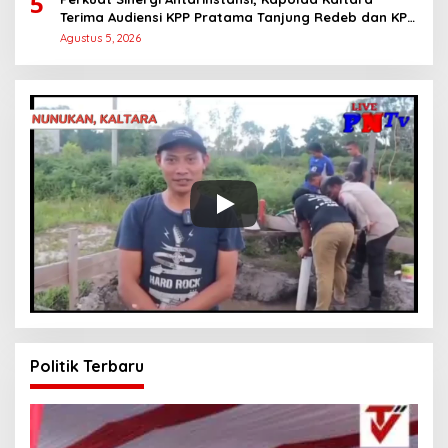
5
Terima Audiensi KPP Pratama Tanjung Redeb dan KPP
Pratama Tarakan
Agustus 5, 2026
Politik Terbaru