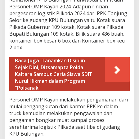
d
Personel OMP Kayan 2024. Adapun rincian
a
pergeseran logistik Pilkada 2024 dari PPK Tanjung
2
Selor ke gudang KPU Bulungan yaitu Kotak suara
0
2
Pilkada Gubernur 109 kotak, Kotak suara Pilkada
4
Bupati Bulungan 109 kotak, Bilik suara 436 buah,
d
kontainer box besar 6 box dan Kontainer box kecil
a
2 box.
r
i
P
Baca Juga
Tanamkan Disiplin
P
Sejak Dini, Ditsamapta Polda
K
Kaltara Sambut Ceria Siswa SDIT
k
Nurul Hikmah dalam Program
e
"Polsanak"
G
u
d
Personel OMP Kayan melakukan pengamanan dari
a
mulai pengangkutan dari kantor PPK ke dalam
n
truck kemudian melakukan pengawalan dan
g
pengaman bongkar muat sampai proses
K
serahterima logistik Pilkada saat tiba di gudang
P
U
KPU Bulungan.