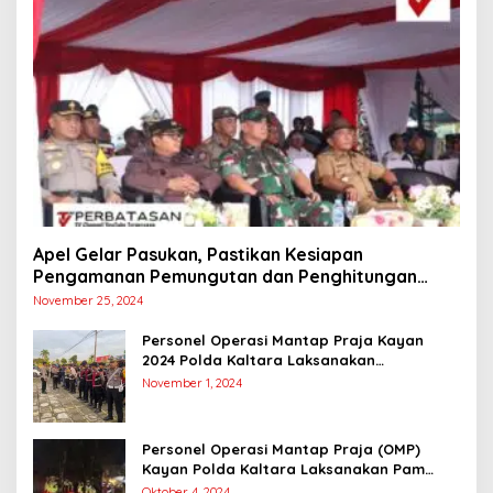
Apel Gelar Pasukan, Pastikan Kesiapan
Pengamanan Pemungutan dan Penghitungan
Suara
November 25, 2024
Personel Operasi Mantap Praja Kayan
2024 Polda Kaltara Laksanakan
Pengamanan Simulasi Pemungutan dan
November 1, 2024
Perhitungan Suara Dalam Rangka Pilkada
2024
Personel Operasi Mantap Praja (OMP)
Kayan Polda Kaltara Laksanakan Pam
Kampanye Paslon Gubernur dan Wakil
Oktober 4, 2024