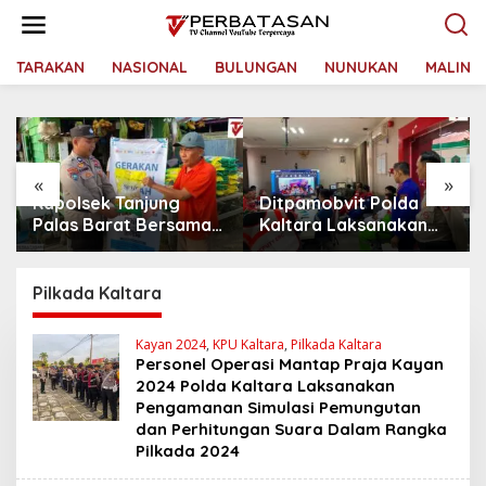
L
e
w
a
TARAKAN
NASIONAL
BULUNGAN
NUNUKAN
MALINA
t
i
k
e
k
«
»
o
Ditpamobvit Polda
Kapolda Kaltara
n
t
Kaltara Laksanakan
Terima Kunjungan
e
Risk Assessment di
Silaturahmi Jajaran
n
Hotel Monaco Tarakan
Pengadilan Tinggi
Kaltara
Pilkada Kaltara
Kayan 2024
,
KPU Kaltara
,
Pilkada Kaltara
Personel Operasi Mantap Praja Kayan
2024 Polda Kaltara Laksanakan
Pengamanan Simulasi Pemungutan
dan Perhitungan Suara Dalam Rangka
Pilkada 2024