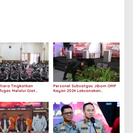
ltara Tingkatkan
Personel Subsatgas Jibom OMP
Tugas Melalui Giat
Kayan 2024 Laksanakan
l: Program Peningkatan
Sterilisasi Lokasi Debat ke 3
 dan Mental Polri
Pilkada Kaltara