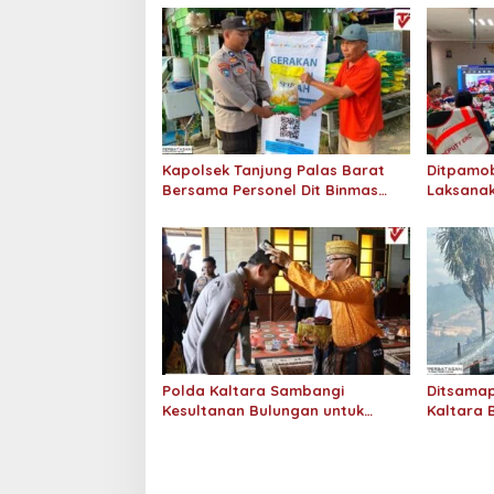
a
s
i
p
o
s
Kapolsek Tanjung Palas Barat
Ditpamob
Bersama Personel Dit Binmas
Laksanak
Polda Kaltara Salurkan Beras
Hotel M
SPHP Kepada Masyarakat
Polda Kaltara Sambangi
Ditsamap
Kesultanan Bulungan untuk
Kaltara 
Perkuat Sinergi Kamtibmas
Padamka
Gambut 2