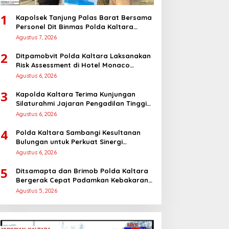
1
Kapolsek Tanjung Palas Barat Bersama
Personel Dit Binmas Polda Kaltara
Salurkan Beras SPHP Kepada
Agustus 7, 2026
Masyarakat
2
Ditpamobvit Polda Kaltara Laksanakan
Risk Assessment di Hotel Monaco
Tarakan
Agustus 6, 2026
3
Kapolda Kaltara Terima Kunjungan
Silaturahmi Jajaran Pengadilan Tinggi
Kaltara
Agustus 6, 2026
4
Polda Kaltara Sambangi Kesultanan
Bulungan untuk Perkuat Sinergi
Kamtibmas
Agustus 6, 2026
5
Ditsamapta dan Brimob Polda Kaltara
Bergerak Cepat Padamkan Kebakaran
Lahan Gambut 2 Hektar di Bulungan
Agustus 5, 2026