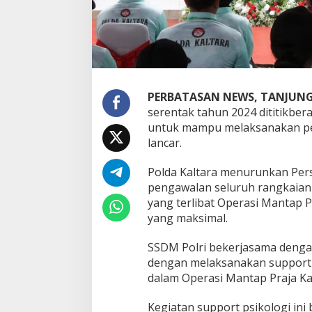
k
s
a
n
a
k
a
PERBATASAN NEWS, TANJUNG
n
serentak tahun 2024 dititikbera
S
u
untuk mampu melaksanakan pe
p
lancar.
p
o
Polda Kaltara menurunkan Pe
r
pengawalan seluruh rangkaian 
t
P
yang terlibat Operasi Mantap 
s
yang maksimal.
i
k
SSDM Polri bekerjasama denga
o
dengan melaksanakan support ps
l
o
dalam Operasi Mantap Praja Ka
g
i
Kegiatan support psikologi in