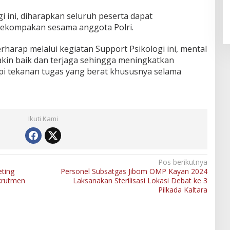
An-Nur Racing Team Hadirkan
Pembalap Malaysia di Bupati
 ini, diharapkan seluruh peserta dapat
Nunukan Drag Race
ekompakan sesama anggota Polri.
harap melalui kegiatan Support Psikologi ini, mental
makin baik dan terjaga sehingga meningkatkan
i tekanan tugas yang berat khususnya selama
Ikuti Kami
Pos berikutnya
ting
Personel Subsatgas Jibom OMP Kayan 2024
krutmen
Laksanakan Sterilisasi Lokasi Debat ke 3
Pilkada Kaltara