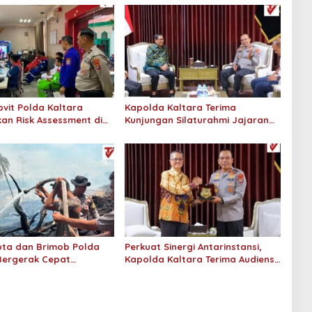
vit Polda Kaltara
Kapolda Kaltara Terima
an Risk Assessment di
Kunjungan Silaturahmi Jajaran
onaco Tarakan
Pengadilan Tinggi Kaltara
ta dan Brimob Polda
Perkuat Sinergi Antarinstansi,
Bergerak Cepat
Kapolda Kaltara Terima Audiensi
n Kebakaran Lahan
KPP Pratama Tanjung Redeb dan
 Hektar di Bulungan
KPP Pratama Tarakan