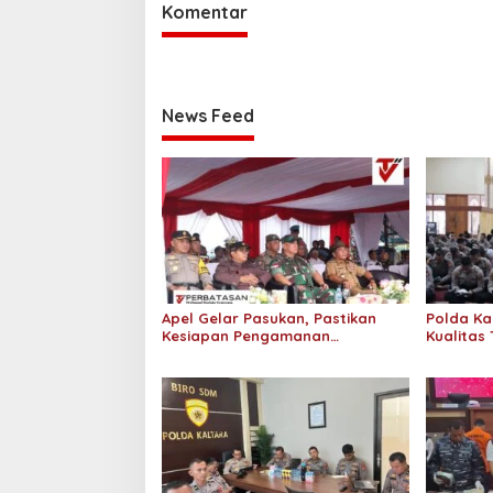
Komentar
News Feed
Apel Gelar Pasukan, Pastikan
Polda Ka
Kesiapan Pengamanan
Kualitas 
Pemungutan dan Penghitungan
Binrohta
Suara
Spiritual