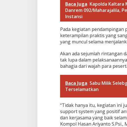
M
Baca Juga
Kapolda Kaltara
a
Danrem 092/Maharajalila, Pe
n
Instansi
t
a
p
Pada kegiatan pendampingan ps
P
keterampilan praktis yang san
r
yang muncul selama menjalank
a
j
a
Akan ada sejumlah rintangan da
K
tak lupa dalam pelaksanaannya
a
bahagia dari wajah para pesert
y
a
n
2
Baca Juga
Sabu Milik Seleb
0
Terselamatkan
2
4
“Tidak hanya itu, kegiatan ini
support system yang positif a
dan kerjasama yang baik selam
Kompol Hasan Ariyanto S.Psi., M