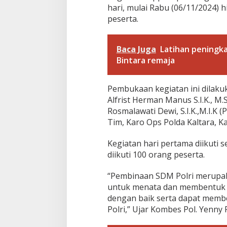
K
hari, mulai Rabu (06/11/2024) 
e
peserta.
p
a
d
a
Baca Juga
Latihan peningk
P
Bintara remaja
e
r
s
Pembukaan kegiatan ini dilaku
o
Alfrist Herman Manus S.I.K., M.S
n
e
Rosmalawati Dewi, S.I.K.,M.I.K 
l
Tim, Karo Ops Polda Kaltara, 
T
e
Kegiatan hari pertama diikuti
r
diikuti 100 orang peserta.
l
i
b
“Pembinaan SDM Polri merupaka
a
untuk menata dan membentuk 
t
dengan baik serta dapat membe
O
Polri,” Ujar Kombes Pol. Yenny R
p
s