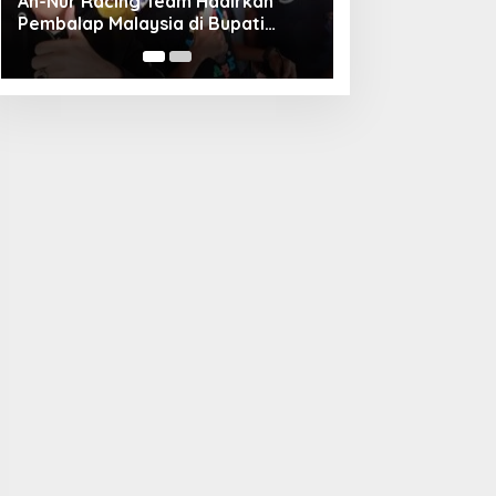
Unggul Adu Pinalti, Gapindo FC
Menanti Penantang Selanjutnya di
Semifinal Bupati Cup 2024