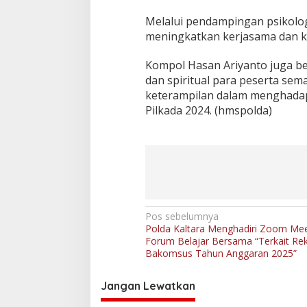
Melalui pendampingan psikologi
meningkatkan kerjasama dan k
Kompol Hasan Ariyanto juga ber
dan spiritual para peserta se
keterampilan dalam menghadap
Pilkada 2024. (hmspolda)
N
Pos sebelumnya
Polda Kaltara Menghadiri Zoom Mee
a
Forum Belajar Bersama “Terkait Re
v
Bakomsus Tahun Anggaran 2025”
i
Jangan Lewatkan
g