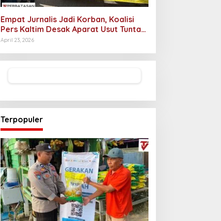
Empat Jurnalis Jadi Korban, Koalisi
Pers Kaltim Desak Aparat Usut Tuntas
Pelaku Intimidasi
April 23, 2026
Terpopuler