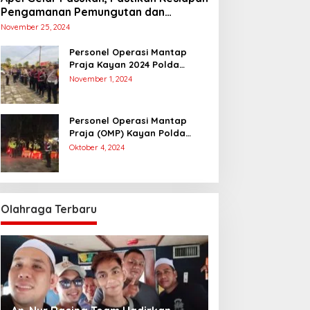
Pengamanan Pemungutan dan
Penghitungan Suara
November 25, 2024
Personel Operasi Mantap
Praja Kayan 2024 Polda
Kaltara Laksanakan
November 1, 2024
Pengamanan Simulasi
Pemungutan dan Perhitungan
Suara Dalam Rangka Pilkada
Personel Operasi Mantap
2024
Praja (OMP) Kayan Polda
Kaltara Laksanakan Pam
Oktober 4, 2024
Kampanye Paslon Gubernur
dan Wakil Gubernur
Olahraga Terbaru