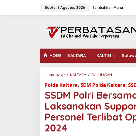
L
Tambahkan Menu
e
Sabtu, 8 Agustus 2026
w
a
t
i
k
e
k
o
HOME
KALTARA
KALTIM
Sulaw
n
t
e
n
Homepage
/
KALTARA
/
BULUNGAN
S
S
Polda Kaltara
,
SDM Polda Kaltara
,
SS
D
M
SSDM Polri Bersama
P
o
Laksanakan Suppor
l
r
Personel Terlibat 
i
B
2024
e
r