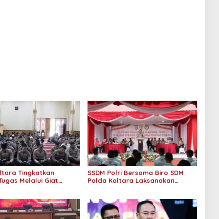
dan Laporan
ltara Tingkatkan
SSDM Polri Bersama Biro SDM
Tugas Melalui Giat
Polda Kaltara Laksanakan
l: Program Peningkatan
Support Psikologi Kepada
 dan Mental Polri
Personel Terlibat Ops Mantap
Praja Kayan 2024