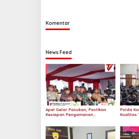
Pertanggungjawabkan Setiap
Temuan 
Amanah yang Diberikan
Komentar
News Feed
Apel Gelar Pasukan, Pastikan
Polda Ka
Kesiapan Pengamanan
Kualitas 
Pemungutan dan Penghitungan
Binrohta
Suara
Spiritual