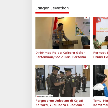
Jangan Lewatkan
Dirbinmas Polda Kaltara Gelar
Perkuat 
Pertemuan/Sosialisasi Pertanian,
Hadiri C
Perkuat Sinergi Polri dan Petani
Forkopi
Menuju Swasembada Pangan
Kaltara
2026
Pergeseran Jabatan di Kejati
Temui Mas
Kaltara, Yudi Indra Gunawan :
Komitmen