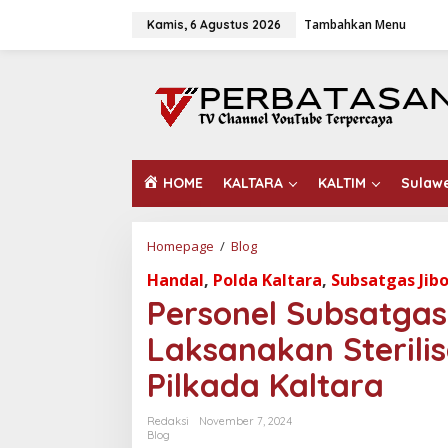
L
Tambahkan Menu
e
Kamis, 6 Agustus 2026
w
a
t
i
k
e
k
o
HOME
KALTARA
KALTIM
Sulaw
n
t
e
n
Homepage
/
Blog
P
e
Handal
,
Polda Kaltara
,
Subsatgas Jib
r
s
Personel Subsatga
o
n
Laksanakan Sterilis
e
l
Pilkada Kaltara
S
u
Redaksi
November 7, 2024
b
Blog
s