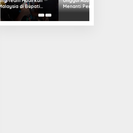
Unggul Adu Pinalti, Gapindo FC
Menanti Penantang Selanjutnya di
Semifinal Bupati Cup 2024