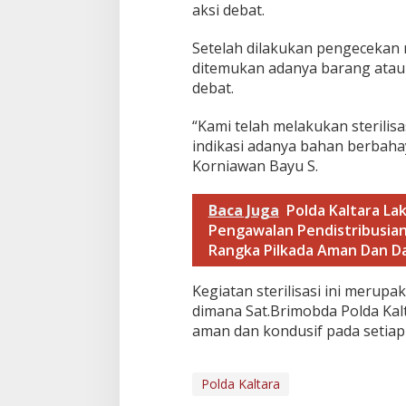
D
aksi debat.
e
b
Setelah dilakukan pengecekan 
a
t
ditemukan adanya barang atau
k
debat.
e
3
“Kami telah melakukan sterilis
P
indikasi adanya bahan berbahay
i
l
Korniawan Bayu S.
k
a
Baca Juga
Polda Kaltara L
d
Pengawalan Pendistribusian
a
K
Rangka Pilkada Aman Dan D
a
l
Kegiatan sterilisasi ini merup
t
dimana Sat.Brimobda Polda Ka
a
r
aman dan kondusif pada setiap 
a
Polda Kaltara