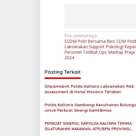
N
Pos sebelumnya
SSDM Polri Bersama Biro SDM Pold
a
Laksanakan Support Psikologi Kepa
v
Personel Terlibat Ops Mantap Praja
2024
i
g
Posting Terkait
a
s
Ditpamobvit Polda Kaltara Laksanakan Risk
Assessment di Hotel Monaco Tarakan
i
p
Polda Kaltara Sambangi Kesultanan Bulung
untuk Perkuat Sinergi Kamtibmas
o
s
PERKUAT SINERGI, KAPOLDA KALTARA TERIMA
SILATURAHMI KAKANWIL ATR/BPN PROVINSI
KALIMANTAN UTARA