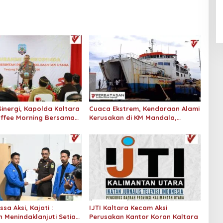
An-Nur Racing Team Hadirkan
Pembalap Malaysia di Bupati
Nunukan Drag Race
Sinergi, Kapolda Kaltara
Cuaca Ekstrem, Kendaraan Alami
offee Morning Bersama
Kerusakan di KM Mandala,
mda dan Pemprov
Sempat Putar Balik
sa Aksi, Kajati :
IJTI Kaltara Kecam Aksi
 Menindaklanjuti Setiap
Perusakan Kantor Koran Kaltara