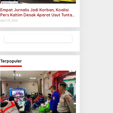
Empat Jurnalis Jadi Korban, Koalisi
Pers Kaltim Desak Aparat Usut Tuntas
Pelaku Intimidasi
April 23, 2026
Terpopuler