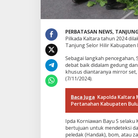
s
a
n
a
k
PERBATASAN NEWS, TANJUNG
a
Pilkada Kaltara tahun 2024 di
n
S
Tanjung Selor Hilir Kabupaten 
t
e
Sebagai langkah pencegahan, S
r
debat baik didalam gedung da
i
khusus diantaranya mirror set,
l
i
(7/11/2024).
s
a
s
Baca Juga
Kapolda Kaltara
i
Pertanahan Kabupaten Bul
L
o
k
Ipda Korniawan Bayu S selaku Ka
a
s
bertujuan untuk mendeteksi d
i
peledak (Handak), bom, atau z