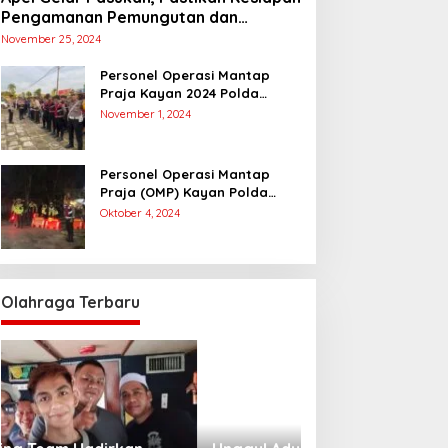
Pengamanan Pemungutan dan
Penghitungan Suara
November 25, 2024
Personel Operasi Mantap
Praja Kayan 2024 Polda
Kaltara Laksanakan
November 1, 2024
Pengamanan Simulasi
Pemungutan dan Perhitungan
Suara Dalam Rangka Pilkada
Personel Operasi Mantap
2024
Praja (OMP) Kayan Polda
Kaltara Laksanakan Pam
Oktober 4, 2024
Kampanye Paslon Gubernur
dan Wakil Gubernur
Olahraga Terbaru