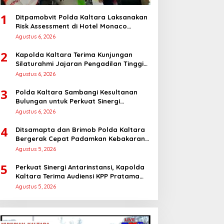
1
Ditpamobvit Polda Kaltara Laksanakan
Risk Assessment di Hotel Monaco
Tarakan
Agustus 6, 2026
2
Kapolda Kaltara Terima Kunjungan
Silaturahmi Jajaran Pengadilan Tinggi
Kaltara
Agustus 6, 2026
3
Polda Kaltara Sambangi Kesultanan
Bulungan untuk Perkuat Sinergi
Kamtibmas
Agustus 6, 2026
4
Ditsamapta dan Brimob Polda Kaltara
Bergerak Cepat Padamkan Kebakaran
Lahan Gambut 2 Hektar di Bulungan
Agustus 5, 2026
5
Perkuat Sinergi Antarinstansi, Kapolda
Kaltara Terima Audiensi KPP Pratama
Tanjung Redeb dan KPP Pratama
Agustus 5, 2026
Tarakan