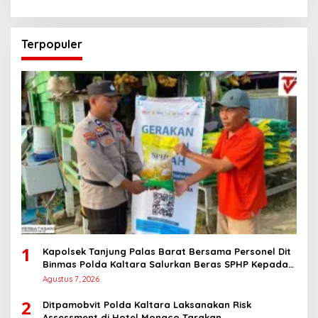
Terpopuler
1
Kapolsek Tanjung Palas Barat Bersama Personel Dit
Binmas Polda Kaltara Salurkan Beras SPHP Kepada
Masyarakat
Agustus 7, 2026
2
Ditpamobvit Polda Kaltara Laksanakan Risk
Assessment di Hotel Monaco Tarakan