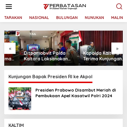
L
e
w
a
TARAKAN
NASIONAL
BULUNGAN
NUNUKAN
MALINA
t
i
k
e
k
«
»
o
Ditpamobvit Polda
Kapolda Kaltara
n
t
Kaltara Laksanakan
Terima Kunjungan
e
Risk Assessment di
Silaturahmi Jajaran
n
Hotel Monaco Tarakan
Pengadilan Tinggi
Kaltara
Kunjungan Bapak Presiden RI ke Akpol
Presiden Prabowo Disambut Meriah di
Pembukaan Apel Kasatwil Polri 2024
KALTIM