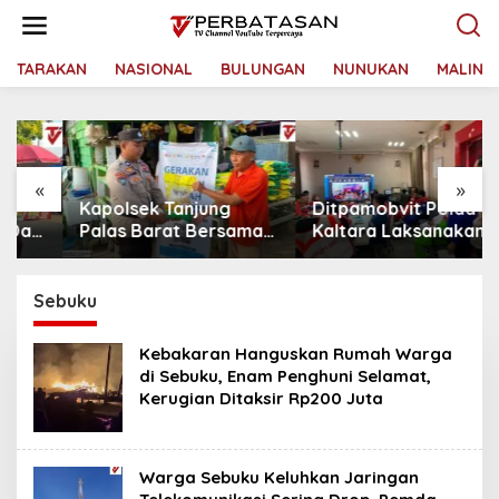
L
e
w
a
TARAKAN
NASIONAL
BULUNGAN
NUNUKAN
MALINA
t
i
k
e
k
«
»
o
Kapolsek Tanjung
Ditpamobvit Polda
n
t
Palas Barat Bersama
Kaltara Laksanakan
e
Personel Dit Binmas
Risk Assessment di
n
Polda Kaltara Salurkan
Hotel Monaco Tarakan
Beras SPHP Kepada
Sebuku
Masyarakat
Kebakaran Hanguskan Rumah Warga
di Sebuku, Enam Penghuni Selamat,
Kerugian Ditaksir Rp200 Juta
Warga Sebuku Keluhkan Jaringan