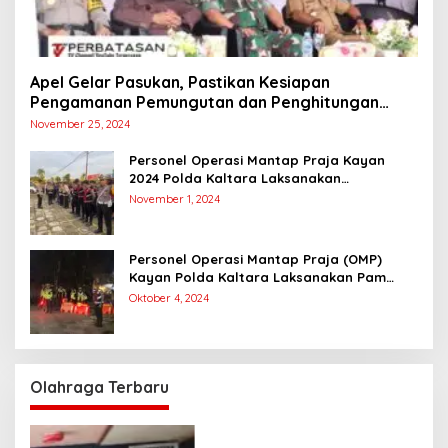
Apel Gelar Pasukan, Pastikan Kesiapan
Pengamanan Pemungutan dan Penghitungan
Suara
November 25, 2024
Personel Operasi Mantap Praja Kayan
2024 Polda Kaltara Laksanakan
Pengamanan Simulasi Pemungutan dan
November 1, 2024
Perhitungan Suara Dalam Rangka Pilkada
2024
Personel Operasi Mantap Praja (OMP)
Kayan Polda Kaltara Laksanakan Pam
Kampanye Paslon Gubernur dan Wakil
Oktober 4, 2024
Gubernur
Olahraga Terbaru