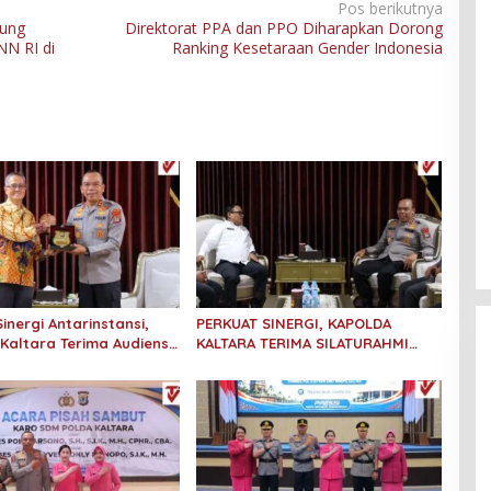
Pos berikutnya
sung
Direktorat PPA dan PPO Diharapkan Dorong
N RI di
Ranking Kesetaraan Gender Indonesia
inergi Antarinstansi,
PERKUAT SINERGI, KAPOLDA
Kaltara Terima Audiensi
KALTARA TERIMA SILATURAHMI
ama Tanjung Redeb dan
KAKANWIL ATR/BPN PROVINSI
tama Tarakan
KALIMANTAN UTARA