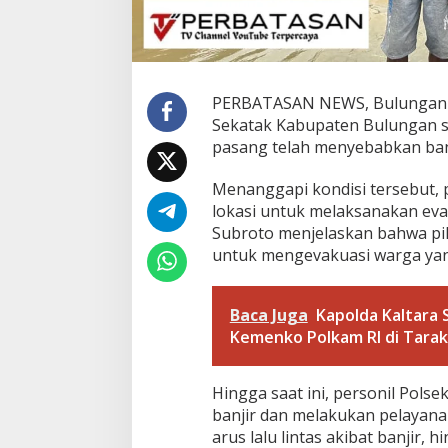
k
a
t
a
k
PERBATASAN NEWS, Bulungan –
L
Sekatak Kabupaten Bulungan sej
a
k
pasang telah menyebabkan banji
u
k
Menanggapi kondisi tersebut, 
a
lokasi untuk melaksanakan eva
n
Subroto menjelaskan bahwa p
E
v
untuk mengevakuasi warga yan
a
k
u
Baca Juga
Kapolda Kaltara 
a
Kemenko Polkam RI di Tara
s
i
d
Hingga saat ini, personil Polse
a
n
banjir dan melakukan pelayana
B
arus lalu lintas akibat banjir,