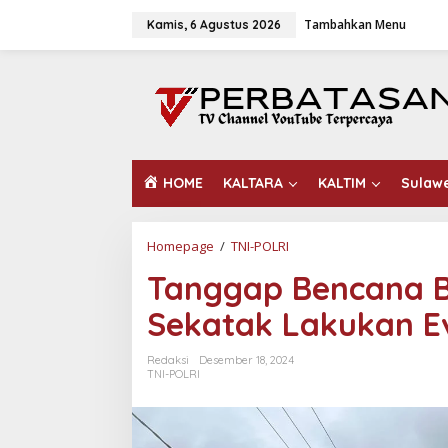
L
Tambahkan Menu
e
Kamis, 6 Agustus 2026
w
a
t
i
k
e
k
o
HOME
KALTARA
KALTIM
Sulaw
n
t
e
n
Homepage
/
TNI-POLRI
T
a
Tanggap Bencana Ba
n
g
Sekatak Lakukan E
g
a
p
Redaksi
Desember 18, 2024
B
TNI-POLRI
e
n
c
a