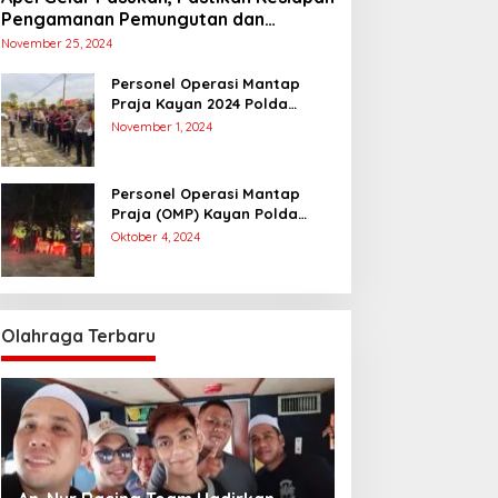
Pengamanan Pemungutan dan
Penghitungan Suara
November 25, 2024
Personel Operasi Mantap
Praja Kayan 2024 Polda
Kaltara Laksanakan
November 1, 2024
Pengamanan Simulasi
Pemungutan dan Perhitungan
Suara Dalam Rangka Pilkada
Personel Operasi Mantap
2024
Praja (OMP) Kayan Polda
Kaltara Laksanakan Pam
Oktober 4, 2024
Kampanye Paslon Gubernur
dan Wakil Gubernur
Olahraga Terbaru