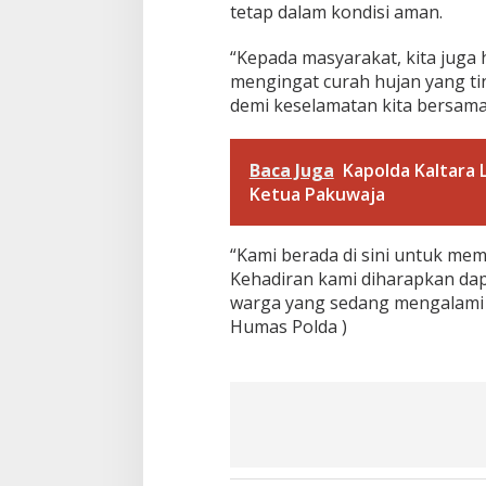
a
tetap dalam kondisi aman.
n
t
“Kepada masyarakat, kita juga
u
W
mengingat curah hujan yang ti
a
demi keselamatan kita bersam
r
g
a
Baca Juga
Kapolda Kaltara 
Ketua Pakuwaja
“Kami berada di sini untuk me
Kehadiran kami diharapkan d
warga yang sedang mengalami ke
Humas Polda )