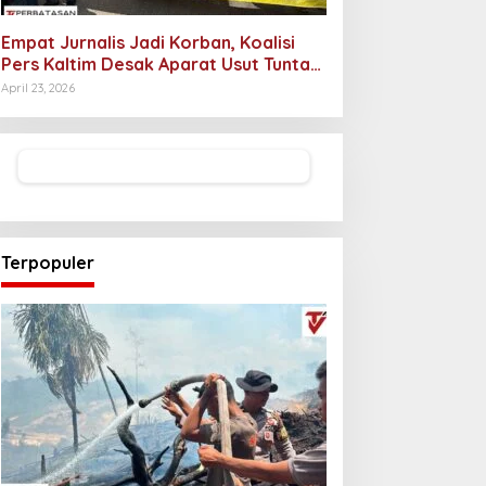
Empat Jurnalis Jadi Korban, Koalisi
Pers Kaltim Desak Aparat Usut Tuntas
Pelaku Intimidasi
April 23, 2026
Terpopuler