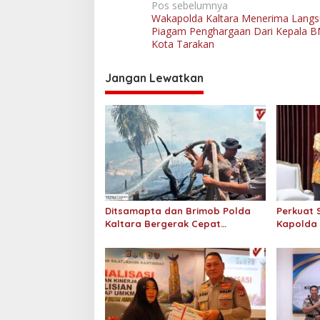
N
Pos sebelumnya
Wakapolda Kaltara Menerima Lang
a
Piagam Penghargaan Dari Kepala BN
v
Kota Tarakan
i
Jangan Lewatkan
g
a
s
i
p
o
s
Ditsamapta dan Brimob Polda
Perkuat S
Kaltara Bergerak Cepat
Kapolda 
Padamkan Kebakaran Lahan
KPP Prat
Gambut 2 Hektar di Bulungan
KPP Pra