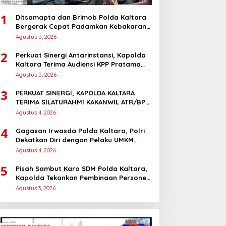
1
Ditsamapta dan Brimob Polda Kaltara
Bergerak Cepat Padamkan Kebakaran
Lahan Gambut 2 Hektar di Bulungan
Agustus 5, 2026
2
Perkuat Sinergi Antarinstansi, Kapolda
Kaltara Terima Audiensi KPP Pratama
Tanjung Redeb dan KPP Pratama
Agustus 5, 2026
Tarakan
3
PERKUAT SINERGI, KAPOLDA KALTARA
TERIMA SILATURAHMI KAKANWIL ATR/BPN
PROVINSI KALIMANTAN UTARA
Agustus 4, 2026
4
Gagasan Irwasda Polda Kaltara, Polri
Dekatkan Diri dengan Pelaku UMKM
Lewat Sosialisasi dan Workshop Digital
Agustus 4, 2026
Marketing
5
Pisah Sambut Karo SDM Polda Kaltara,
Kapolda Tekankan Pembinaan Personel
yang Objektif dan Berkeadilan
Agustus 3, 2026