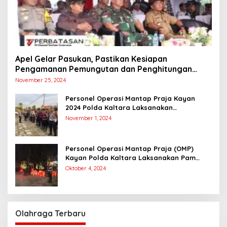
Apel Gelar Pasukan, Pastikan Kesiapan
Pengamanan Pemungutan dan Penghitungan
Suara
November 25, 2024
Personel Operasi Mantap Praja Kayan
2024 Polda Kaltara Laksanakan
Pengamanan Simulasi Pemungutan dan
November 1, 2024
Perhitungan Suara Dalam Rangka Pilkada
2024
Personel Operasi Mantap Praja (OMP)
Kayan Polda Kaltara Laksanakan Pam
Kampanye Paslon Gubernur dan Wakil
Oktober 4, 2024
Gubernur
Olahraga Terbaru