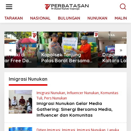
L
e
w
a
TARAKAN
NASIONAL
BULUNGAN
NUNUKAN
MALINA
t
i
k
e
k
«
»
o
Kapolsek Tanjung
Ditpamobvit Polda
n
t
Palas Barat Bersama
Kaltara Laksanakan
e
Personel Dit Binmas
Risk Assessment di
n
Polda Kaltara Salurkan
Hotel Monaco Tarakan
Beras SPHP Kepada
Imigrasi Nunukan
Masyarakat
Imigrasi Nunukan
,
Influencer Nunukan
,
Komunitas
Tuli
,
Pers Nunukan
Imigrasi Nunukan Gelar Media
Gathering: Sinergi Bersama Media,
Influencer dan Komunitas
Ditjen Imigrasi
,
Imigrasi
,
Imigrasi Nunukan
,
Lanuka