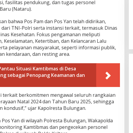
si, fasilitas pendukung, dan tugas personel
aru (Nataru).
an bahwa Pos Pam dan Pos Yan telah didirikan,
ari TNI-Polri serta instansi terkait, termasuk Dinas
Dinas Kesehatan. Fokus pengamanan meliputi
, Keselamatan, Ketertiban, dan Kelancaran Lalu
serta pelayanan masyarakat, seperti informasi publik,
pan kendaraan, dan resting area.
Pantau Situasi Kamtibmas di Desa
ing sebagai Penopang Keamanan dan
i terkait berkomitmen mengawal seluruh rangkaian
erayaan Natal 2024 dan Tahun Baru 2025, sehingga
an kondusif,” ujar Kapolresta Bulungan.
Pos Yan di wilayah Polresta Bulungan, Wakapolda
 monitoring Kamtibmas dan pengecekan personel