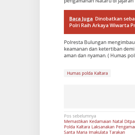
pengamanan Nataru di jajaran P
Baca Juga
Dinobatkan sebag
Polri Raih Arkaya Wiwarta 
Polresta Bulungan mengimbau 
keamanan dan ketertiban demi
aman dan nyaman. ( Humas pol
Humas polda Kaltara
N
Pos sebelumnya
Memastikan Kedamaian Natal Ditpa
a
Polda Kaltara Laksanakan Pengama
v
Santa Maria Imakulata Tarakan