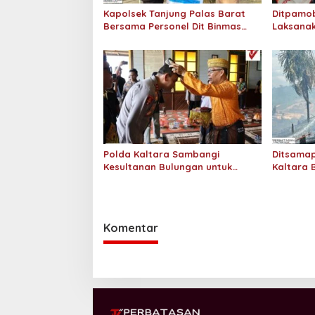
Kapolsek Tanjung Palas Barat
Ditpamob
Bersama Personel Dit Binmas
Laksanak
Polda Kaltara Salurkan Beras
Hotel M
SPHP Kepada Masyarakat
Polda Kaltara Sambangi
Ditsamap
Kesultanan Bulungan untuk
Kaltara 
Perkuat Sinergi Kamtibmas
Padamka
Gambut 2
Komentar