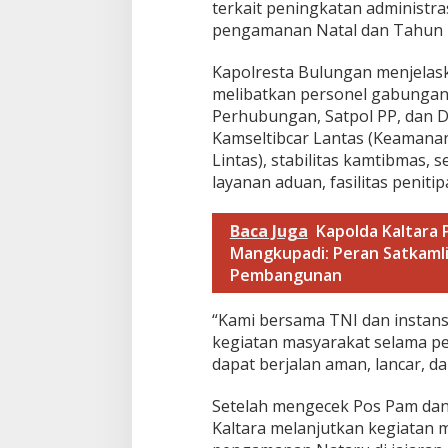
a
terkait peningkatan administra
h
pengamanan Natal dan Tahun B
P
o
Kapolresta Bulungan menjelask
l
r
melibatkan personel gabungan d
e
Perhubungan, Satpol PP, dan 
s
Kamseltibcar Lantas (Keamanan
t
Lintas), stabilitas kamtibmas, 
a
layanan aduan, fasilitas peniti
B
u
l
Baca Juga
Kapolda Kaltara 
u
Mangkupadi: Peran Satkaml
n
g
Pembangunan
a
n
“Kami bersama TNI dan instans
kegiatan masyarakat selama p
dapat berjalan aman, lancar, d
Setelah mengecek Pos Pam dan 
Kaltara melanjutkan kegiatan