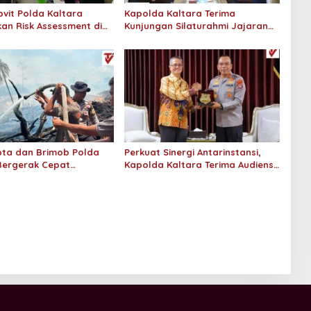
vit Polda Kaltara
Kapolda Kaltara Terima
an Risk Assessment di
Kunjungan Silaturahmi Jajaran
onaco Tarakan
Pengadilan Tinggi Kaltara
ta dan Brimob Polda
Perkuat Sinergi Antarinstansi,
Bergerak Cepat
Kapolda Kaltara Terima Audiensi
n Kebakaran Lahan
KPP Pratama Tanjung Redeb dan
 Hektar di Bulungan
KPP Pratama Tarakan