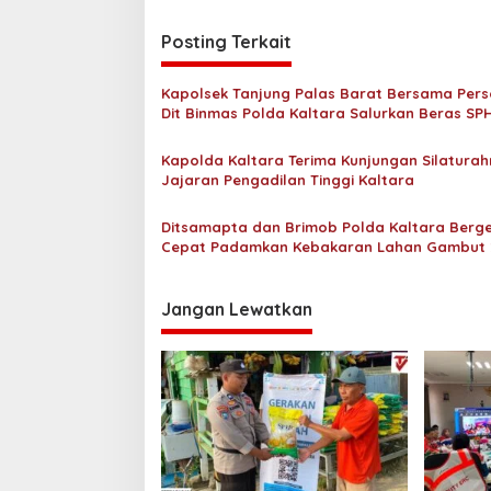
i
Posting Terkait
g
a
Kapolsek Tanjung Palas Barat Bersama Pers
s
Dit Binmas Polda Kaltara Salurkan Beras SP
Kepada Masyarakat
i
Kapolda Kaltara Terima Kunjungan Silaturah
p
Jajaran Pengadilan Tinggi Kaltara
o
Ditsamapta dan Brimob Polda Kaltara Berg
s
Cepat Padamkan Kebakaran Lahan Gambut 
Hektar di Bulungan
Jangan Lewatkan