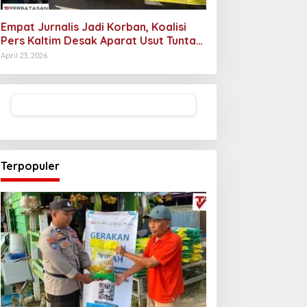
Empat Jurnalis Jadi Korban, Koalisi
Pers Kaltim Desak Aparat Usut Tuntas
Pelaku Intimidasi
April 23, 2026
Terpopuler