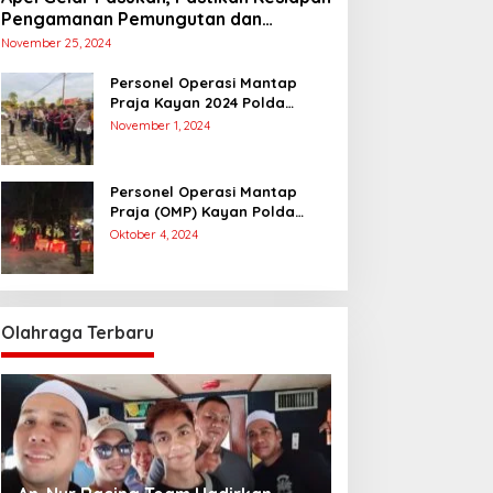
Pengamanan Pemungutan dan
Penghitungan Suara
November 25, 2024
Personel Operasi Mantap
Praja Kayan 2024 Polda
Kaltara Laksanakan
November 1, 2024
Pengamanan Simulasi
Pemungutan dan Perhitungan
Suara Dalam Rangka Pilkada
Personel Operasi Mantap
2024
Praja (OMP) Kayan Polda
Kaltara Laksanakan Pam
Oktober 4, 2024
Kampanye Paslon Gubernur
dan Wakil Gubernur
Olahraga Terbaru