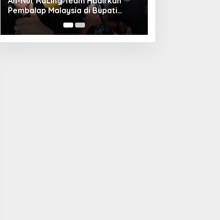
Unggul Adu Pinalti, Gapindo FC
Menanti Penantang Selanjutnya di
Semifinal Bupati Cup 2024