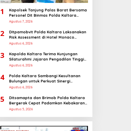
1
Kapolsek Tanjung Palas Barat Bersama
Personel Dit Binmas Polda Kaltara
Salurkan Beras SPHP Kepada
Agustus 7, 2026
Masyarakat
2
Ditpamobvit Polda Kaltara Laksanakan
Risk Assessment di Hotel Monaco
Tarakan
Agustus 6, 2026
3
Kapolda Kaltara Terima Kunjungan
Silaturahmi Jajaran Pengadilan Tinggi
Kaltara
Agustus 6, 2026
4
Polda Kaltara Sambangi Kesultanan
Bulungan untuk Perkuat Sinergi
Kamtibmas
Agustus 6, 2026
5
Ditsamapta dan Brimob Polda Kaltara
Bergerak Cepat Padamkan Kebakaran
Lahan Gambut 2 Hektar di Bulungan
Agustus 5, 2026