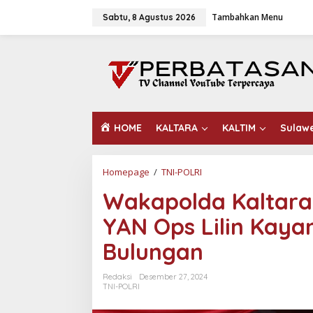
L
Tambahkan Menu
e
Sabtu, 8 Agustus 2026
w
a
t
i
k
e
k
o
HOME
KALTARA
KALTIM
Sulaw
n
t
e
n
Homepage
/
TNI-POLRI
W
a
Wakapolda Kaltara
k
a
YAN Ops Lilin Kayan
p
o
Bulungan
l
d
a
Redaksi
Desember 27, 2024
K
TNI-POLRI
a
l