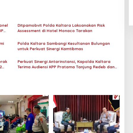
An-Nur Racing Team Hadirkan
Pembalap Malaysia di Bupati
Nunukan Drag Race
onel
Ditpamobvit Polda Kaltara Laksanakan Risk
HP
Assessment di Hotel Monaco Tarakan
mi
Polda Kaltara Sambangi Kesultanan Bulungan
untuk Perkuat Sinergi Kamtibmas
erak
Perkuat Sinergi Antarinstansi, Kapolda Kaltara
2
Terima Audiensi KPP Pratama Tanjung Redeb dan
KPP Pratama Tarakan