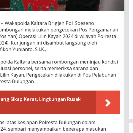
Wakapolda Kaltara Brigjen Pol. Soeseno
a rombongan melakukan pengecekan Pos Pengamanan
os Yan) Operasi Lilin Kayan 2024 di wilayah Polresta
024). Kunjungan ini disambut langsung oleh
koh Yunianto, S.I.K.,
apolda Kaltara bersama rombongan meninjau kondisi
uasi personel, serta memeriksa sarana dan
ilin Kayan. Pengecekan dilakukan di Pos Pelabuhan
resta Bulungan.
sang Sikap Keras, Lingkungan Rusak
si atas kesiapan Polresta Bulungan dalam
2024, sembari menyampaikan beberapa masukan