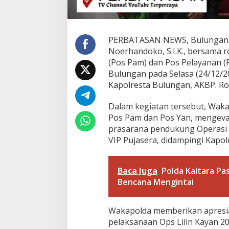
O
p
s
L
PERBATASAN NEWS, Bulungan – 
i
Noerhandoko, S.I.K., bersam
l
(Pos Pam) dan Pos Pelayanan (P
i
Bulungan pada Selasa (24/12/2
n
K
Kapolresta Bulungan, AKBP. Rofi
a
y
Dalam kegiatan tersebut, Wak
a
Pos Pam dan Pos Yan, mengeval
n
prasarana pendukung Operasi L
2
0
VIP Pujasera, didampingi Kapol
2
4
d
Baca Juga
Polda Kaltara Pa
i
Bencana Mengintai
W
i
l
Wakapolda memberikan apresia
a
y
pelaksanaan Ops Lilin Kayan 