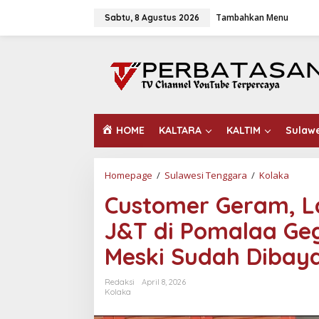
L
Tambahkan Menu
e
Sabtu, 8 Agustus 2026
w
a
t
i
k
e
k
o
HOME
KALTARA
KALTIM
Sulaw
n
t
e
n
Homepage
/
Sulawesi Tenggara
/
Kolaka
C
u
Customer Geram, L
s
t
J&T di Pomalaa Geg
o
m
Meski Sudah Dibay
e
r
G
Redaksi
April 8, 2026
e
Kolaka
r
a