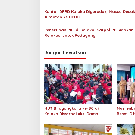
s
i
Kantor DPRD Kolaka Digeruduk, Massa Desak
p
Tuntutan ke DPRD
o
Penertiban PKL di Kolaka, Satpol PP Siapkan
s
Relokasi untuk Pedagang
Jangan Lewatkan
HUT Bhayangkara ke-80 di
Musrenba
Kolaka Diwarnai Aksi Damai
Resmi Di
Aliansi Tamalaki di DPRD
Priorita
dan Ped