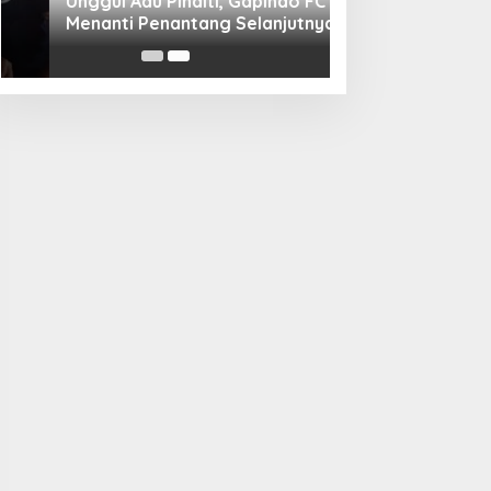
Unggul Adu Pinalti, Gapindo FC
Menanti Penantang Selanjutnya di
Semifinal Bupati Cup 2024