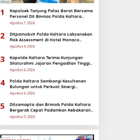
1
Kapolsek Tanjung Palas Barat Bersama
Personel Dit Binmas Polda Kaltara
Salurkan Beras SPHP Kepada
Agustus 7, 2026
Masyarakat
2
Ditpamobvit Polda Kaltara Laksanakan
Risk Assessment di Hotel Monaco
Tarakan
Agustus 6, 2026
3
Kapolda Kaltara Terima Kunjungan
Silaturahmi Jajaran Pengadilan Tinggi
Kaltara
Agustus 6, 2026
4
Polda Kaltara Sambangi Kesultanan
Bulungan untuk Perkuat Sinergi
Kamtibmas
Agustus 6, 2026
5
Ditsamapta dan Brimob Polda Kaltara
Bergerak Cepat Padamkan Kebakaran
Lahan Gambut 2 Hektar di Bulungan
Agustus 5, 2026