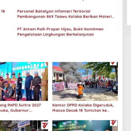
An-Nur Racing Team Hadirkan
Pedalaman
Pembalap Malaysia di Bupati
 18
Personel Batalyon Infanteri Teritorial
Nunukan Drag Race
Pembangunan 869 Taawu Kolaka Berikan Materi
Wawasan Kebangsaan di SMPN 1 Kolaka
PT Antam Raih Proper Hijau, Bukti Komitmen
Pengelolaan Lingkungan Berkelanjutan
ng RKPD Sultra 2027
Kantor DPRD Kolaka Digeruduk,
buka, Gubernur:
Massa Desak 18 Tuntutan ke
skan Daerah Kepulauan
DPRD
alaman