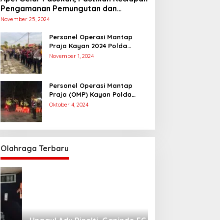
Pengamanan Pemungutan dan
Penghitungan Suara
November 25, 2024
Personel Operasi Mantap
Praja Kayan 2024 Polda
Kaltara Laksanakan
November 1, 2024
Pengamanan Simulasi
Pemungutan dan Perhitungan
Suara Dalam Rangka Pilkada
Personel Operasi Mantap
2024
Praja (OMP) Kayan Polda
Kaltara Laksanakan Pam
Oktober 4, 2024
Kampanye Paslon Gubernur
dan Wakil Gubernur
Olahraga Terbaru