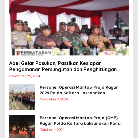
Apel Gelar Pasukan, Pastikan Kesiapan
Pengamanan Pemungutan dan Penghitungan
Suara
November 25, 2024
Personel Operasi Mantap Praja Kayan
2024 Polda Kaltara Laksanakan
Pengamanan Simulasi Pemungutan dan
November 1, 2024
Perhitungan Suara Dalam Rangka Pilkada
2024
Personel Operasi Mantap Praja (OMP)
Kayan Polda Kaltara Laksanakan Pam
Kampanye Paslon Gubernur dan Wakil
Oktober 4, 2024
Gubernur