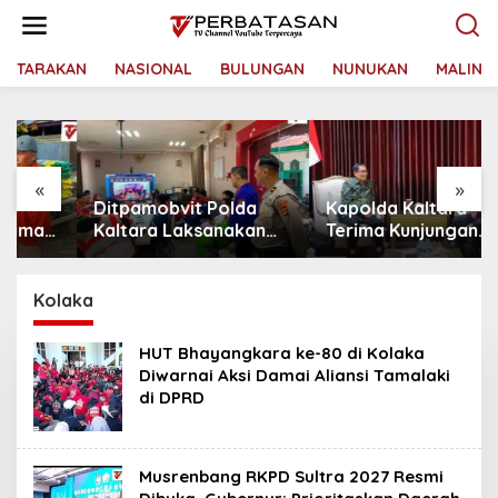
L
e
w
a
TARAKAN
NASIONAL
BULUNGAN
NUNUKAN
MALINA
t
i
k
e
k
«
»
o
Ditpamobvit Polda
Kapolda Kaltara
n
t
Kaltara Laksanakan
Terima Kunjungan
e
Risk Assessment di
Silaturahmi Jajaran
n
Hotel Monaco Tarakan
Pengadilan Tinggi
Kaltara
Kolaka
HUT Bhayangkara ke-80 di Kolaka
Diwarnai Aksi Damai Aliansi Tamalaki
di DPRD
Musrenbang RKPD Sultra 2027 Resmi