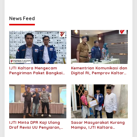
News Feed
IJTI Kaltara Mengecam
Kementrian Komunikasi dan
Pengiriman Paket Bangkai
Digital RI, Pemprov Kaltara
Tikus dan Sebelumnya
dan IJTI Dorong
Kepala Babi Kantor
Pemberdayaan Komunitas
Redaksi Tempo
Informasi Masyarakat
IJTI Minta DPR Kaji Ulang
Sasar Masyarakat Kurang
Draf Revisi UU Penyiaran,
Mampu, IJTI Kaltara
Dinilai Ada Sejumlah Pasal
Bagikan Puluhan Paket
yang Berpotensi
Sembako Gratis