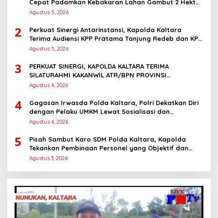
Cepat Padamkan Kebakaran Lahan Gambut 2 Hektar
di Bulungan
Agustus 5, 2026
2
Perkuat Sinergi Antarinstansi, Kapolda Kaltara
Terima Audiensi KPP Pratama Tanjung Redeb dan KPP
Pratama Tarakan
Agustus 5, 2026
3
PERKUAT SINERGI, KAPOLDA KALTARA TERIMA
SILATURAHMI KAKANWIL ATR/BPN PROVINSI
KALIMANTAN UTARA
Agustus 4, 2026
4
Gagasan Irwasda Polda Kaltara, Polri Dekatkan Diri
dengan Pelaku UMKM Lewat Sosialisasi dan
Workshop Digital Marketing
Agustus 4, 2026
5
Pisah Sambut Karo SDM Polda Kaltara, Kapolda
Tekankan Pembinaan Personel yang Objektif dan
Berkeadilan
Agustus 3, 2026