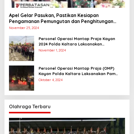
Apel Gelar Pasukan, Pastikan Kesiapan
Pengamanan Pemungutan dan Penghitungan
Suara
November 25, 2024
Personel Operasi Mantap Praja Kayan
2024 Polda Kaltara Laksanakan
Pengamanan Simulasi Pemungutan dan
November 1, 2024
Perhitungan Suara Dalam Rangka Pilkada
2024
Personel Operasi Mantap Praja (OMP)
Kayan Polda Kaltara Laksanakan Pam
Kampanye Paslon Gubernur dan Wakil
Oktober 4, 2024
Gubernur
Olahraga Terbaru