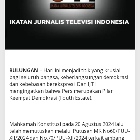
k
r
a
s
i
,
H
i
n
d
a
r
BULUNGAN
– Hari ini menjadi titik yang krusial
i
K
bagi seluruh bangsa, keberlangsungan demokrasi
r
dan kebebasan berekspresi. Dan IJTI
i
mengingatkan bahwa Pers merupakan Pilar
s
Keempat Demokrasi (Fouth Estate).
i
s
K
o
n
Mahkamah Konstitusi pada 20 Agustus 2024 lalu
s
telah memutuskan melalui Putusan MK No60/PUU-
t
XII/2024 dan No.70/PUU-XII/2024 terkait ambang
i