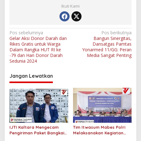
Ikuti Kami
N
Pos sebelumnya
Pos berikutnya
Gelar Aksi Donor Darah dan
Bangun Sinergitas,
a
Rikes Gratis untuk Warga
Dansatgas Pamtas
v
Dalam Rangka HUT RI ke
Yonarmed 11/GG: Peran
-79 dan Hari Donor Darah
Media Sangat Penting
i
Sedunia 2024
g
Jangan Lewatkan
a
s
i
p
o
s
IJTI Kaltara Mengecam
Tim Itwasum Mabes Polri
Pengiriman Paket Bangkai
Melaksanakan Kegiatan
Tikus dan Sebelumnya
Monitoring dan Evaluasi