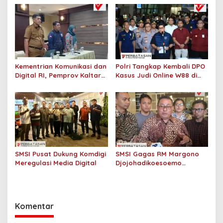
Kepala Babi Kantor
terhadap Pengawasan dan
Redaksi Tempo
Pengendalian Senpi di
Polda Kalimantan Utara
Kementrian Komunikasi dan
Polri Tangkap Kembali DPO
Digital RI, Pemprov Kaltara
Kasus Judi Online W88 di
dan IJTI Dorong
Filipina
Pemberdayaan Komunitas
Informasi Masyarakat
SMSI Pusat Dukung Komdigi
SMSI Gagas RM Margono
Meregulasi Media Digital
Djojohadikoesoemo
Menjadi Pahlawan
Nasional, Dukungan Kian
Menguat
Komentar