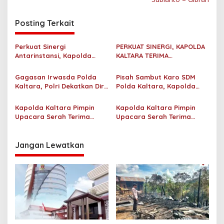
g
a
Posting Terkait
s
i
Perkuat Sinergi
PERKUAT SINERGI, KAPOLDA
p
Antarinstansi, Kapolda
KALTARA TERIMA
Kaltara Terima Audiensi KPP
SILATURAHMI KAKANWIL
o
Pratama Tanjung Redeb
ATR/BPN PROVINSI
Gagasan Irwasda Polda
Pisah Sambut Karo SDM
dan KPP Pratama Tarakan
KALIMANTAN UTARA
s
Kaltara, Polri Dekatkan Diri
Polda Kaltara, Kapolda
dengan Pelaku UMKM Lewat
Tekankan Pembinaan
Sosialisasi dan Workshop
Personel yang Objektif dan
Kapolda Kaltara Pimpin
Kapolda Kaltara Pimpin
Digital Marketing
Berkeadilan
Upacara Serah Terima
Upacara Serah Terima
Jabatan Karo SDM Polda
Jabatan Pejabat Utama
Kalimantan Utara
dan Kapolres Jajaran
Jangan Lewatkan