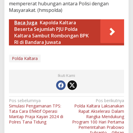
mempererat hubungan antara Polisi dengan
Masyarakat. (hmspolda)
Baca Juga
Kapolda Kaltara
Beserta Sejumlah PJU Polda
Kaltara Sambut Rombongan BPK
RI di Bandara Juwata
Polda Kaltara
Ikuti Kami
N
Pos sebelumnya
Pos berikutnya
Simulasi Pengamanan TPS:
Polda Kaltara Laksanakan
a
Tata Cara Efektif Operasi
Rapat Akselerasi Dalam
v
Mantap Praja Kayan 2024 di
Rangka Mendukung
Polres Tana Tidung
Program 100 Hari Pertama
i
Pemerintahan Prabowo
Subianto – Gibran