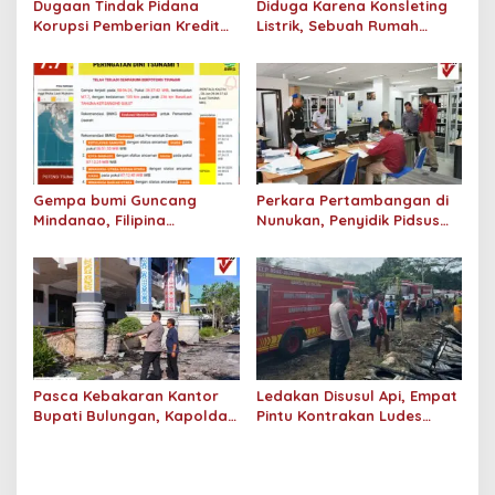
Dugaan Tindak Pidana
Diduga Karena Konsleting
Korupsi Pemberian Kredit
Listrik, Sebuah Rumah
Bank BRI ke PT. SSP
Kosong di Desa Pimping
Didalami Kejati Kaltara
Dilalap Si Jago Merah
Gempa bumi Guncang
Perkara Pertambangan di
Mindanao, Filipina
Nunukan, Penyidik Pidsus
Berpotensi Tsunami, Status
Kejati Kaltara Periksa
Siaga dan Waspada di
Sembilan Saksi
Sejumlah Wilayah di
Indonesia Termasuk
Kaltara
Pasca Kebakaran Kantor
Ledakan Disusul Api, Empat
Bupati Bulungan, Kapolda
Pintu Kontrakan Ludes
Kaltara Tinjau Lokasi dan
Dilalap Api di Tanjung Selor
Terjunkan Tim Labfor