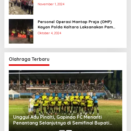
Pengamanan Simulasi Pemungutan dan
November 1, 2024
Perhitungan Suara Dalam Rangka Pilkada
2024
Personel Operasi Mantap Praja (OMP)
Kayan Polda Kaltara Laksanakan Pam
Kampanye Paslon Gubernur dan Wakil
Oktober 4, 2024
Gubernur
Olahraga Terbaru
Unggul Adu Pinalti, Gapindo FC Menanti
Penantang Selanjutnya di Semifinal Bupati
Cup 2024