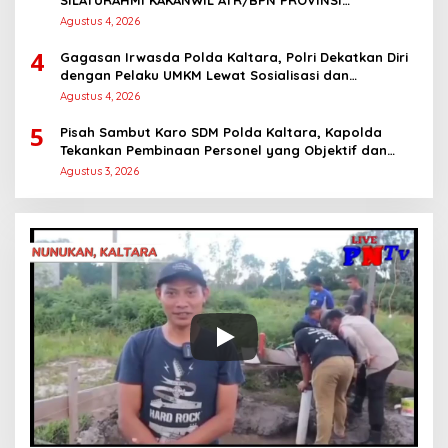
SILATURAHMI KAKANWIL ATR/BPN PROVINSI
KALIMANTAN UTARA
Agustus 4, 2026
4
Gagasan Irwasda Polda Kaltara, Polri Dekatkan Diri
dengan Pelaku UMKM Lewat Sosialisasi dan
Workshop Digital Marketing
Agustus 4, 2026
5
Pisah Sambut Karo SDM Polda Kaltara, Kapolda
Tekankan Pembinaan Personel yang Objektif dan
Berkeadilan
Agustus 3, 2026