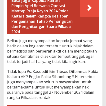
Baca Juga
Kapolda Kaltara
a
Pimpin Apel Bersama Operasi
r
Mantap Praja Kayan 2024 Polda
a
Kaltara dalam Rangka Kesiapan
i
K
Pengamanan Tahap Pemungutan
a
dan Penghitungan Suara Pilkada
b
2024
u
p
Beliau juga menyampaikan kepada Jemaat yang
a
hadir dalam kegiatan tersebut untuk bijak dalam
t
e
bermedsos dan berperan aktif dalam menciptakan
n
situasi Kamtibmas di sekitar tempat tinggal, agar
B
tidak terjadi hal-hal yang tidak kita inginkan.
u
l
Tidak lupa Ps. Kasubdit Bin Tibsos Ditbinmas Polda
u
n
Kaltara AKP Engko Palita Sihombing S.H. tersebut
g
juga menyampaikan seluruh masyarakat untuk
a
bersama-sama untuk ikut menyampaikan hak
n
suaranya pada tanggal 27 November 2024 dalam
rangka Pilkada serentak