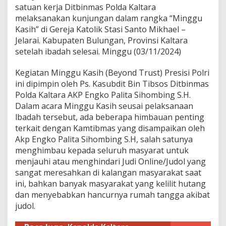
o
satuan kerja Ditbinmas Polda Kaltara
l
melaksanakan kunjungan dalam rangka “Minggu
i
Kasih” di Gereja Katolik Stasi Santo Mikhael –
k
Jelarai. Kabupaten Bulungan, Provinsi Kaltara
S
setelah ibadah selesai. Minggu (03/11/2024)
t
a
s
Kegiatan Minggu Kasih (Beyond Trust) Presisi Polri
i
ini dipimpin oleh Ps. Kasubdit Bin Tibsos Ditbinmas
S
Polda Kaltara AKP Engko Palita Sihombing S.H.
a
Dalam acara Minggu Kasih seusai pelaksanaan
n
t
lbadah tersebut, ada beberapa himbauan penting
o
terkait dengan Kamtibmas yang disampaikan oleh
M
Akp Engko Palita Sihombing S.H, salah satunya
i
menghimbau kepada seluruh masyarat untuk
k
h
menjauhi atau menghindari Judi Online/Judol yang
a
sangat meresahkan di kalangan masyarakat saat
e
ini, bahkan banyak masyarakat yang kelilit hutang
l
dan menyebabkan hancurnya rumah tangga akibat
-
judol.
J
e
l