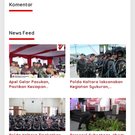
Komentar
News Feed
Apel Gelar Pasukan,
Polda Kaltara laksanakan
Pastikan Kesiapan
Kegiatan Syukuran,
Pengamanan Pemungutan
Rayakan HUT ke 79 Korps
dan Penghitungan Suara
Brimob Polri