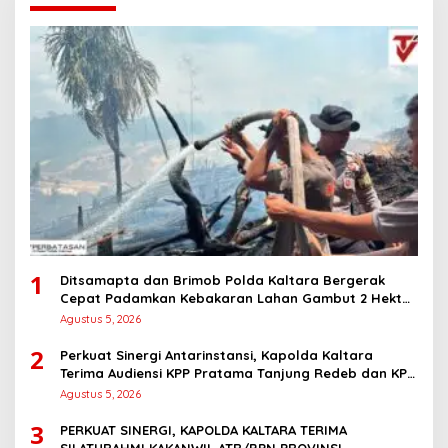
1
Ditsamapta dan Brimob Polda Kaltara Bergerak
Cepat Padamkan Kebakaran Lahan Gambut 2 Hektar
di Bulungan
Agustus 5, 2026
2
Perkuat Sinergi Antarinstansi, Kapolda Kaltara
Terima Audiensi KPP Pratama Tanjung Redeb dan KPP
Pratama Tarakan
Agustus 5, 2026
3
PERKUAT SINERGI, KAPOLDA KALTARA TERIMA