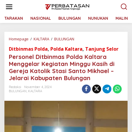
L
e
w
a
TARAKAN
NASIONAL
BULUNGAN
NUNUKAN
MALINA
t
i
k
Homepage
/
KALTARA
/
BULUNGAN
P
e
e
k
Ditbinmas Polda
,
Polda Kaltara
,
Tanjung Selor
r
o
s
n
Personel Ditbinmas Polda Kaltara
o
t
Menggelar Kegiatan Minggu Kasih di
n
e
Gereja Katolik Stasi Santo Mikhael –
e
n
l
Jelarai Kabupaten Bulungan
D
i
Redaksi
November 4, 2024
BULUNGAN
,
KALTARA
t
b
i
n
m
a
s
P