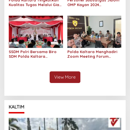
Polda Kaltara Tingkatkan
Personel Subsatgas Jibom
Kualitas Tugas Melalui Giat
OMP Kayan 2024
Binrohtal: Program
Laksanakan Sterilisasi
Peningkatan Spiritual dan
Lokasi Debat ke 3 Pilkada
Mental Polri
Kaltara
SSDM Polri Bersama Biro
Polda Kaltara Menghadiri
SDM Polda Kaltara
Zoom Meeting Forum
Laksanakan Support
Belajar Bersama “Terkait
Psikologi Kepada Personel
Rekrutmen Bakomsus
Terlibat Ops Mantap Praja
Tahun Anggaran 2025”
Kayan 2024
View More
KALTIM