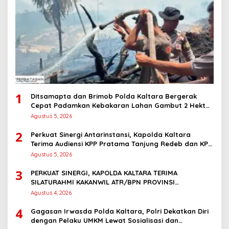
1
Ditsamapta dan Brimob Polda Kaltara Bergerak
Cepat Padamkan Kebakaran Lahan Gambut 2 Hektar
di Bulungan
Agustus 5, 2026
2
Perkuat Sinergi Antarinstansi, Kapolda Kaltara
Terima Audiensi KPP Pratama Tanjung Redeb dan KPP
Pratama Tarakan
Agustus 5, 2026
3
PERKUAT SINERGI, KAPOLDA KALTARA TERIMA
SILATURAHMI KAKANWIL ATR/BPN PROVINSI
KALIMANTAN UTARA
Agustus 4, 2026
4
Gagasan Irwasda Polda Kaltara, Polri Dekatkan Diri
dengan Pelaku UMKM Lewat Sosialisasi dan