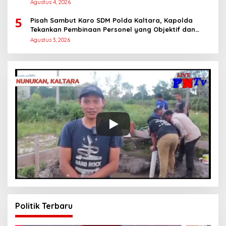
Workshop Digital Marketing
Agustus 4, 2026
5
Pisah Sambut Karo SDM Polda Kaltara, Kapolda
Tekankan Pembinaan Personel yang Objektif dan
Berkeadilan
Agustus 3, 2026
Politik Terbaru