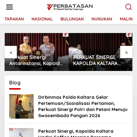
L
e
w
a
TARAKAN
NASIONAL
BULUNGAN
NUNUKAN
MALINA
t
i
k
e
k
«
»
o
Perkuat Sinergi
PERKUAT SINERGI,
n
t
Antarinstansi, Kapolda
KAPOLDA KALTARA
e
Kaltara Terima
TERIMA SILATURAHMI
n
Audiensi KPP Pratama
KAKANWIL ATR/BPN
Tanjung Redeb dan
PROVINSI KALIMANTAN
Blog
KPP Pratama Tarakan
UTARA
Dirbinmas Polda Kaltara Gelar
Pertemuan/Sosialisasi Pertanian,
Perkuat Sinergi Polri dan Petani Menuju
Swasembada Pangan 2026
Perkuat Sinergi, Kapolda Kaltara