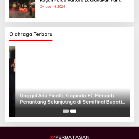
Kampanye Paslon Gubernur dan Wakil
Oktober 4, 2024
Gubernur
Olahraga Terbaru
Unggul Adu Pinalti, Gapindo FC Menanti
Penantang Selanjutnya di Semifinal Bupati
Cup 2024