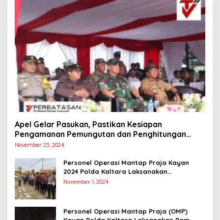
Apel Gelar Pasukan, Pastikan Kesiapan
Pengamanan Pemungutan dan Penghitungan
Suara
November 25, 2024
Personel Operasi Mantap Praja Kayan
2024 Polda Kaltara Laksanakan
Pengamanan Simulasi Pemungutan dan
November 1, 2024
Perhitungan Suara Dalam Rangka Pilkada
2024
Personel Operasi Mantap Praja (OMP)
Kayan Polda Kaltara Laksanakan Pam