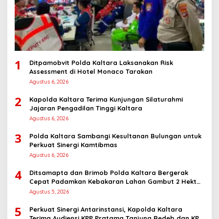
1
Ditpamobvit Polda Kaltara Laksanakan Risk
Assessment di Hotel Monaco Tarakan
Agustus 6, 2026
2
Kapolda Kaltara Terima Kunjungan Silaturahmi
Jajaran Pengadilan Tinggi Kaltara
Agustus 6, 2026
3
Polda Kaltara Sambangi Kesultanan Bulungan untuk
Perkuat Sinergi Kamtibmas
Agustus 6, 2026
4
Ditsamapta dan Brimob Polda Kaltara Bergerak
Cepat Padamkan Kebakaran Lahan Gambut 2 Hektar
di Bulungan
Agustus 5, 2026
5
Perkuat Sinergi Antarinstansi, Kapolda Kaltara
Terima Audiensi KPP Pratama Tanjung Redeb dan KPP