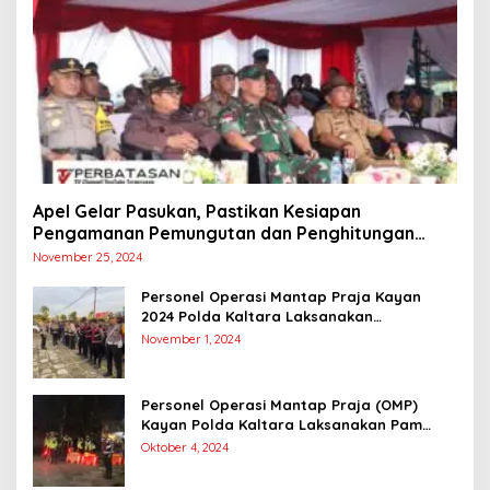
Apel Gelar Pasukan, Pastikan Kesiapan
Pengamanan Pemungutan dan Penghitungan
Suara
November 25, 2024
Personel Operasi Mantap Praja Kayan
2024 Polda Kaltara Laksanakan
Pengamanan Simulasi Pemungutan dan
November 1, 2024
Perhitungan Suara Dalam Rangka Pilkada
2024
Personel Operasi Mantap Praja (OMP)
Kayan Polda Kaltara Laksanakan Pam
Kampanye Paslon Gubernur dan Wakil
Oktober 4, 2024
Gubernur