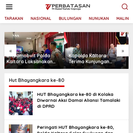
L
e
w
a
TARAKAN
NASIONAL
BULUNGAN
NUNUKAN
MALINA
t
i
k
e
k
«
»
o
Kapolda Kaltara
Polda Kaltara
n
t
Terima Kunjungan
Sambangi Kesultanan
e
Silaturahmi Jajaran
Bulungan untuk
n
Pengadilan Tinggi
Perkuat Sinergi
Kaltara
Kamtibmas
Hut Bhayangkara ke-80
HUT Bhayangkara ke-80 di Kolaka
Diwarnai Aksi Damai Aliansi Tamalaki
di DPRD
Peringati HUT Bhayangkara ke-80,