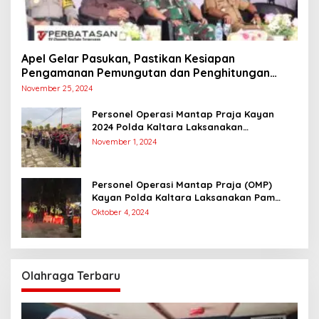
Apel Gelar Pasukan, Pastikan Kesiapan
Pengamanan Pemungutan dan Penghitungan
Suara
November 25, 2024
Personel Operasi Mantap Praja Kayan
2024 Polda Kaltara Laksanakan
Pengamanan Simulasi Pemungutan dan
November 1, 2024
Perhitungan Suara Dalam Rangka Pilkada
2024
Personel Operasi Mantap Praja (OMP)
Kayan Polda Kaltara Laksanakan Pam
Kampanye Paslon Gubernur dan Wakil
Oktober 4, 2024
Gubernur
Olahraga Terbaru