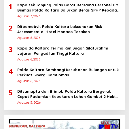
1
Kapolsek Tanjung Palas Barat Bersama Personel Dit
Binmas Polda Kaltara Salurkan Beras SPHP Kepada
Masyarakat
Agustus 7, 2026
2
Ditpamobvit Polda Kaltara Laksanakan Risk
Assessment di Hotel Monaco Tarakan
Agustus 6, 2026
3
Kapolda Kaltara Terima Kunjungan Silaturahmi
Jajaran Pengadilan Tinggi Kaltara
Agustus 6, 2026
4
Polda Kaltara Sambangi Kesultanan Bulungan untuk
Perkuat Sinergi Kamtibmas
Agustus 6, 2026
5
Ditsamapta dan Brimob Polda Kaltara Bergerak
Cepat Padamkan Kebakaran Lahan Gambut 2 Hektar
di Bulungan
Agustus 5, 2026