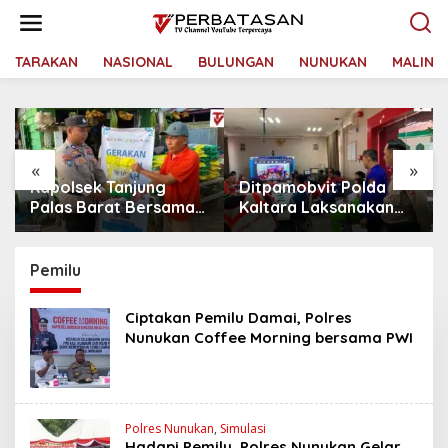
L
e
w
a
TARAKAN
NASIONAL
BULUNGAN
NUNUKAN
MALINA
t
i
k
e
k
«
»
o
Ditpamobvit Polda
Kapolda Kaltara
n
t
Kaltara Laksanakan
Terima Kunjungan
e
Risk Assessment di
Silaturahmi Jajaran
n
Hotel Monaco Tarakan
Pengadilan Tinggi
Kaltara
Pemilu
Ciptakan Pemilu Damai, Polres
Nunukan Coffee Morning bersama PWI
Polres Nunukan
,
Simulasi
Hadapi Pemilu, Polres Nunukan Gelar