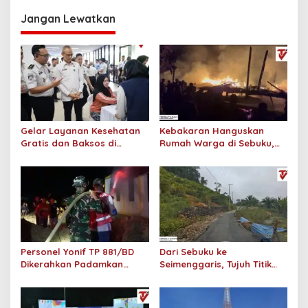
Jangan Lewatkan
Gelar Layanan Kesehatan
Kebakaran Hanguskan
Gratis dan Baksos di
Rumah Warga di Sebuku,
Sebatik, Kanwil Ditjen
Enam Penghuni Selamat,
Imigrasi Kaltim Serahkan
Kerugian Ditaksir Rp200
Ratusan Paket Sembako
Juta
Personel Yonif TP 881/BD
Dari Sebuku ke
Dikerahkan Padamkan
Seimenggaris, Tujuh Titik
Kebakaran Gereja St.
Rusak Parah Akibat
Yoseph di Tulin Onsoi
Longsor Memakan Badan
Jalan