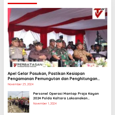
Apel Gelar Pasukan, Pastikan Kesiapan
Pengamanan Pemungutan dan Penghitungan
Suara
November 25, 2024
Personel Operasi Mantap Praja Kayan
2024 Polda Kaltara Laksanakan
Pengamanan Simulasi Pemungutan dan
November 1, 2024
Perhitungan Suara Dalam Rangka Pilkada
2024