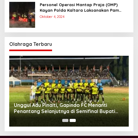
Personel Operasi Mantap Praja (OMP)
Kayan Polda Kaltara Laksanakan Pam
Kampanye Paslon Gubernur dan Wakil
Oktober 4, 2024
Gubernur
Olahraga Terbaru
Unggul Adu Pinalti, Gapindo FC Menanti
Penantang Selanjutnya di Semifinal Bupati
Cup 2024