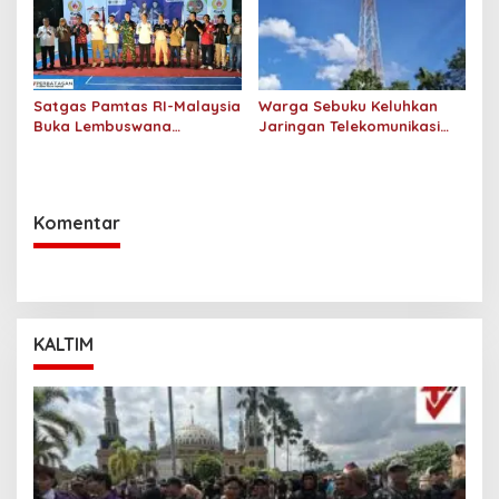
Satgas Pamtas RI-Malaysia
Warga Sebuku Keluhkan
Buka Lembuswana
Jaringan Telekomunikasi
Tournament Border di
Sering Drop, Pemda
Nunukan
Diminta Turun Tangan
Komentar
KALTIM