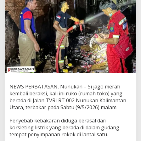
t
G
u
d
a
n
g
R
o
k
o
k
d
i
N
NEWS PERBATASAN, Nunukan – Si jago merah
u
kembali beraksi, kali ini ruko (rumah toko) yang
n
u
berada di Jalan TVRI RT 002 Nunukan Kalimantan
k
Utara, terbakar pada Sabtu (9/5/2026) malam.
a
n
Penyebab kebakaran diduga berasal dari
T
korsleting listrik yang berada di dalam gudang
e
r
tempat penyimpanan rokok di lantai satu.
b