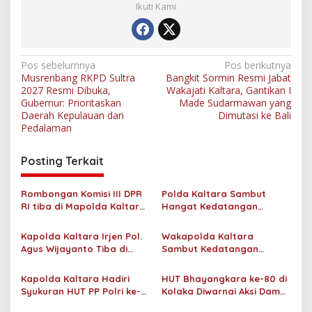
Ikuti Kami
N
Pos sebelumnya
Pos berikutnya
Musrenbang RKPD Sultra
Bangkit Sormin Resmi Jabat
a
2027 Resmi Dibuka,
Wakajati Kaltara, Gantikan I
v
Gubernur: Prioritaskan
Made Sudarmawan yang
Daerah Kepulauan dan
Dimutasi ke Bali
i
Pedalaman
g
Posting Terkait
a
s
Rombongan Komisi III DPR
Polda Kaltara Sambut
i
RI tiba di Mapolda Kaltara,
Hangat Kedatangan
p
Disambut Hangat oleh
Kapolda Baru Irjen Pol.
Wakapolda dan
Agus Wijayanto Beserta
Kapolda Kaltara Irjen Pol.
Wakapolda Kaltara
o
Forkopimda
Ketua Bhayangkari Daerah
Agus Wijayanto Tiba di
Sambut Kedatangan
Kaltara
s
Tanjung Selor, Disambut
Kapolda Baru di Bandara
Prosesi Adat dan
Juwata Tarakan
Kapolda Kaltara Hadiri
HUT Bhayangkara ke-80 di
Forkopimda
Syukuran HUT PP Polri ke-27
Kolaka Diwarnai Aksi Damai
Tahun 2026
Aliansi Tamalaki di DPRD